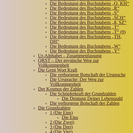
Die Bedeutung des Buchstabens „Q, KH“
Die Bedeutung des Buchstabens „R“
Die Bedeutung des Buchstabens „S“
Die Bedeutung des Buchstabens „SCH“
Die Bedeutung des Buchstabens „ß, SZ“
Die Bedeutung des Buchstabens „T“
Die Bedeutung des Buchstabens „T“ (9)
Die Bedeutung des Buchstabens „TH,
DH“
Die Bedeutung des Buchstabens „W“
Die Bedeutung des Buchstabens „Y“
Ur-Alphabet – Zusammenfassung
QRST – Der mystische Weg zur
Vollkommenheit
Die Geist Wort Kraft
Die verborgene Botschaft der Ursprache
Die Ursprache: Der Weg zur
Vollkommenheit
Der Kosmos der Zahlen
Die Schöpferkraft der Grundzahlen
Die Deutung Deiner Lebenszahl
Die verborgene Botschaft der Zahlen
Die Grundzahlen
1 (Die Eins)
Die Eins
2 (Die Zwei)
3 (Die Drei)
4 (Die Vier)