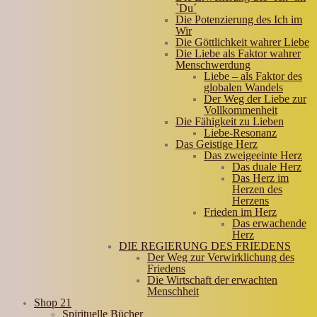
`Du´
Die Potenzierung des Ich im
Wir
Die Göttlichkeit wahrer Liebe
Die Liebe als Faktor wahrer
Menschwerdung
Liebe – als Faktor des
globalen Wandels
Der Weg der Liebe zur
Vollkommenheit
Die Fähigkeit zu Lieben
Liebe-Resonanz
Das Geistige Herz
Das zweigeeinte Herz
Das duale Herz
Das Herz im
Herzen des
Herzens
Frieden im Herz
Das erwachende
Herz
DIE REGIERUNG DES FRIEDENS
Der Weg zur Verwirklichung des
Friedens
Die Wirtschaft der erwachten
Menschheit
Shop 21
Spirituelle Bücher