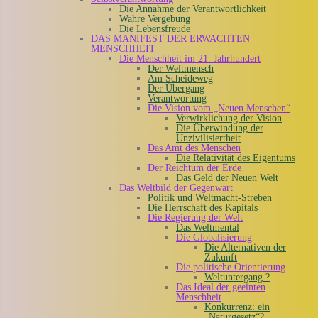
Die Annahme der Verantwortlichkeit
Wahre Vergebung
Die Lebensfreude
DAS MANIFEST DER ERWACHTEN
MENSCHHEIT
Die Menschheit im 21. Jahrhundert
Der Weltmensch
Am Scheideweg
Der Übergang
Verantwortung
Die Vision vom „Neuen Menschen“
Verwirklichung der Vision
Die Überwindung der
Unzivilisiertheit
Das Amt des Menschen
Die Relativität des Eigentums
Der Reichtum der Erde
Das Geld der Neuen Welt
Das Weltbild der Gegenwart
Politik und Weltmacht-Streben
Die Herrschaft des Kapitals
Die Regierung der Welt
Das Weltmental
Die Globalisierung
Die Alternativen der
Zukunft
Die politische Orientierung
Weltuntergang ?
Das Ideal der geeinten
Menschheit
Konkurrenz: ein
„Naturgesetz“?