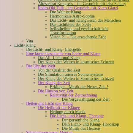
Ältestenrat Kongress – im Gespräch mit Isha Schury
Radio Oki Talk – im Gespräch mit Klaus Glatzl
Die Welt ist Klang
Harmonikale Astro-Sophie
Das Licht- und Klangwesen des Menschen
Das Lichtkleid der Seele
Selbstheilung und gesellschaftliche
Transformation
Vision 21 – Die erwachende Erde
Vita
Licht+Klang
Die Licht- und Klang- Energetik
Eine kurze Geschichte von Farbe und Klang
Das All: Licht und Klang
Der Klang der Welten in kosmischer Echtzeit
Die Uhr der Welt
Von der Qualität der Zeit
Die Simulation unseres Sonnensystems
Der Klang der Welten in kosmischer Echtzeit
Der Klang der Zeit
Erklinge – Musik der Neuen Zeit !
Die Illusion von Zeit
Relativität der Zeitrechnung
Die Vergewaltigung der Zeit
Heilen mit Licht und Klang
Die Heilkraft der Klänge
Heilung durch Musik
Die Licht- und Klang- Therapie
Der persönliche Klang
Dein Licht- und Klang- Horoskop
Die Musik des Herzens
Schwingungswesen Mensch