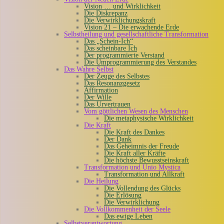
Vision … und Wirklichkeit
Die Diskrepanz
Die Verwirklichungskraft
Vision 21 – Die erwachende Erde
Selbstheilung und gesellschaftliche Transformation
Das „Schein-Ich“
Das scheinbare Ich
Der programmierte Verstand
Die Umprogrammierung des Verstandes
Das Wahre Selbst
Der Zeuge des Selbstes
Das Resonanzgesetz
Affirmation
Der Wille
Das Urvertrauen
Vom göttlichen Wesen des Menschen
Die metaphysische Wirklichkeit
Die Kraft
Die Kraft des Dankes
Der Dank
Das Geheimnis der Freude
Die Kraft aller Kräfte
Die höchste Bewusstseinskraft
Transformation und Unio Mystica
Transformation und Allkraft
Die Heilung
Die Vollendung des Glücks
Die Erlösung
Die Verwirklichung
Die Vollkommenheit der Seele
Das ewige Leben
Selbstverantwortung