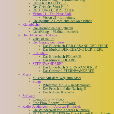
UNSER KRAFTFELD
Der Geist der Wort Kraft
DEUTUNG DER ZEICHEN
Vision 21 – Die Neue Erde
Vision 21 – Einleitung
Die spirituelle Geschichte der Menschheit
Klangbücher
Die Harmonien der Sphären
LichtKlang – Meditationsmusik
Die Bilderbuch Trilogie
voice of nature
Der Gesang der Tiere
Das Bilderbuch DER GESANG DER TIERE
Das Musical DER GESANG DER TIERE
POLARIS
Das Bilderbuch POLARIS
Das Musical POLARIS
STERNWANDERER
Das Bilderbuch STERNWANDERER
Das Cosmical STERNWANDERER
Musik
Musical: Auf dem Weg zum Meer
Songs
Whiteman Molle – In Memoriam
Der Frosch und die Nachtigall
Der Ruf der Kraniche
Software
CosmoChron – Video
Free Flow Energy – Software
Radio Sendungen mit Andreas Klinksiek
Die Wunderwelt von Andreas Klinksiek
KLANG-KONGRESS im Gespräch mit Birgit Reimer