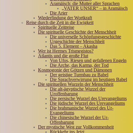
Aramäisch: die Mutter aller Sprachen
„VATER UNSER“ – in Aramäisch
Die Arier
Wiederfindung der Wortkraft
Reise durch die Zeit in die Ewigkeit
Spirituelle Zeitreise
Die spirituelle Geschichte der Menschheit
Die universelle Schöpfungsgeschichte
Urgeschichte der Menschheit
Das 5. Element – Akasha
Wer ist Hermes Trismegistos?
Atlantis und die große Flut
Von Ufos, Riesen und gefallenen Engeln
Die Arche, das Karma, der Tod
Kosmogonie der Götzen und Dämonen
Der geistige Turmbau zu Babel
Die Sprachverwirrung im heutigen Babel
Die spirituellen Wurzeln der Menschheit
Die alt-ägyptische Wurzel der
Uroffenbarung
Die persische Wurzel des Urevangeliums
Die jüdische Wurzel des Urevangeliums
Die brahmanische Wurzel des Ur-
Evangeliums
Die chinesische Wurzel der Ur-
Offenbarung
Der mystische Weg zur Vollkommenheit
Rückkehr ins Jetzt