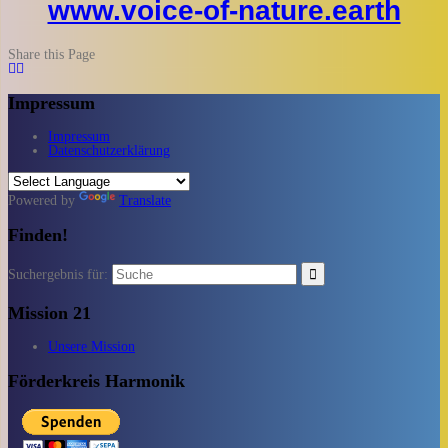
www.voice-of-nature.earth
Share this Page
Impressum
Impressum
Datenschutzerklärung
Powered by
Translate
Finden!
Suchergebnis für:
Mission 21
Unsere Mission
Förderkreis Harmonik