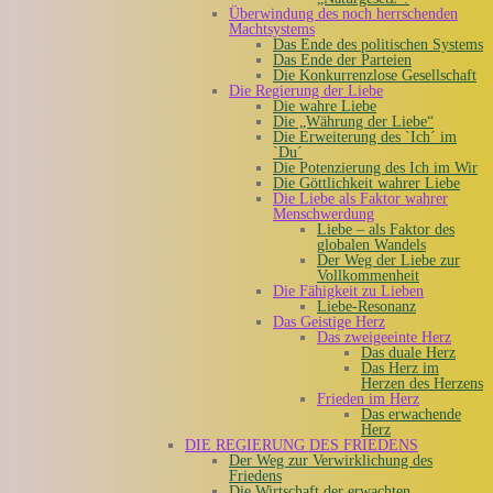
Überwindung des noch herrschenden
Machtsystems
Das Ende des politischen Systems
Das Ende der Parteien
Die Konkurrenzlose Gesellschaft
Die Regierung der Liebe
Die wahre Liebe
Die „Währung der Liebe“
Die Erweiterung des `Ich´ im
`Du´
Die Potenzierung des Ich im Wir
Die Göttlichkeit wahrer Liebe
Die Liebe als Faktor wahrer
Menschwerdung
Liebe – als Faktor des
globalen Wandels
Der Weg der Liebe zur
Vollkommenheit
Die Fähigkeit zu Lieben
Liebe-Resonanz
Das Geistige Herz
Das zweigeeinte Herz
Das duale Herz
Das Herz im
Herzen des Herzens
Frieden im Herz
Das erwachende
Herz
DIE REGIERUNG DES FRIEDENS
Der Weg zur Verwirklichung des
Friedens
Die Wirtschaft der erwachten