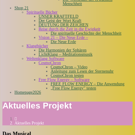
Menschheit
Shop 21
Spirituelle Bücher
UNSER KRAFTFELD
Der Geist der Wort Kraft
DEUTUNG DER ZEICHEN
Reise durch die Zeit in die Ewigkeit
Die spirituelle Geschichte der Menschheit
Vision 21 – Die Neue Erde –
Die Neue Erde
Klangbücher
Die Harmonien der Sphären
LichtKlang – Meditationsmusik
Weltenklang Software
CosmoChron
CosmoChron – Video
Anleitung zum Lesen der Sternenuhr
CosmoChron testen
Free Flow Energy – Software
FREE FLOW ENERGY – Die Anwendung
„Free Flow Energy“ testen
Homepage2026
Aktuelles Projekt
Aktuelles Projekt
Das Musical