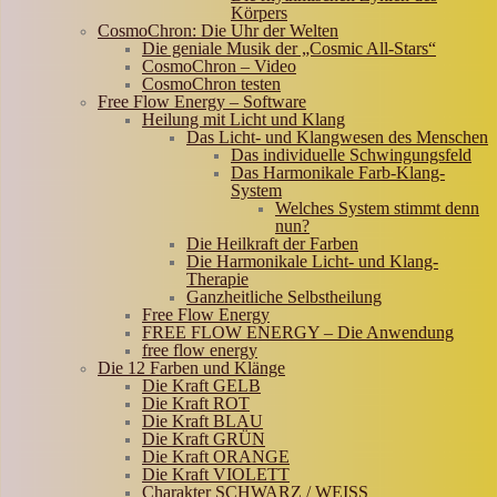
Körpers
CosmoChron: Die Uhr der Welten
Die geniale Musik der „Cosmic All-Stars“
CosmoChron – Video
CosmoChron testen
Free Flow Energy – Software
Heilung mit Licht und Klang
Das Licht- und Klangwesen des Menschen
Das individuelle Schwingungsfeld
Das Harmonikale Farb-Klang-
System
Welches System stimmt denn
nun?
Die Heilkraft der Farben
Die Harmonikale Licht- und Klang-
Therapie
Ganzheitliche Selbstheilung
Free Flow Energy
FREE FLOW ENERGY – Die Anwendung
free flow energy
Die 12 Farben und Klänge
Die Kraft GELB
Die Kraft ROT
Die Kraft BLAU
Die Kraft GRÜN
Die Kraft ORANGE
Die Kraft VIOLETT
Charakter SCHWARZ / WEISS