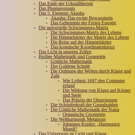
Das Ende der Urknalltheorie
Das Plasmaversum
Das 5. Element: Akasha
Akasha: Das ewige Bewusstsein
Das Geheimnis der Freien Energie
Die universelle Schwingungs-Matrix
Die Schwingungs-Matrix des Lebens
Die Himmelsleiter der Matrix des Lebens
Die Reise auf der Himmelsleiter
Das kosmische Koordinatenkreuz
Das Licht in unseren Zellen
Heilige Mathematik und Geometrie
Göttliche Mathematik
Der Goldene Schnitt
Die Ordnung der Welten durch Klang und
Zahl
Wie Leibniz 1697 den Computer
erfand
Die Wirkung von Klang auf Körper
und Seele
Das Prinzip der Oktavierung
Die Schöpferkraft der Grundzahlen
Die Göttliche Mathematik der Natur
Organische Geometrie
Die Weltharmonik Metatrons
Johannes Kepler: „Harmonice
Mundi“
Das Universum ist Licht und Klang