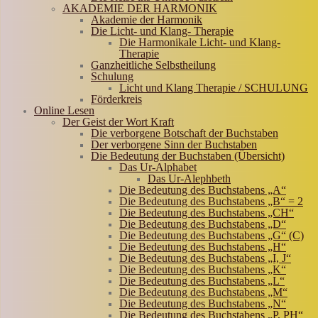
AKADEMIE DER HARMONIK
Akademie der Harmonik
Die Licht- und Klang- Therapie
Die Harmonikale Licht- und Klang-
Therapie
Ganzheitliche Selbstheilung
Schulung
Licht und Klang Therapie / SCHULUNG
Förderkreis
Online Lesen
Der Geist der Wort Kraft
Die verborgene Botschaft der Buchstaben
Der verborgene Sinn der Buchstaben
Die Bedeutung der Buchstaben (Übersicht)
Das Ur-Alphabet
Das Ur-Alephbeth
Die Bedeutung des Buchstabens „A“
Die Bedeutung des Buchstabens „B“ = 2
Die Bedeutung des Buchstabens „CH“
Die Bedeutung des Buchstabens „D“
Die Bedeutung des Buchstabens „G“ (C)
Die Bedeutung des Buchstabens „H“
Die Bedeutung des Buchstabens „I, J“
Die Bedeutung des Buchstabens „K“
Die Bedeutung des Buchstabens „L“
Die Bedeutung des Buchstabens „M“
Die Bedeutung des Buchstabens „N“
Die Bedeutung des Buchstabens „P, PH“