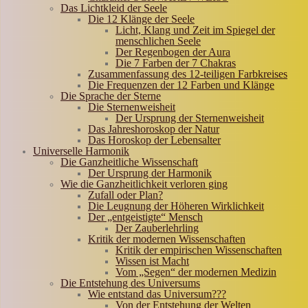
Das Lichtkleid der Seele
Die 12 Klänge der Seele
Licht, Klang und Zeit im Spiegel der
menschlichen Seele
Der Regenbogen der Aura
Die 7 Farben der 7 Chakras
Zusammenfassung des 12-teiligen Farbkreises
Die Frequenzen der 12 Farben und Klänge
Die Sprache der Sterne
Die Sternenweisheit
Der Ursprung der Sternenweisheit
Das Jahreshoroskop der Natur
Das Horoskop der Lebensalter
Universelle Harmonik
Die Ganzheitliche Wissenschaft
Der Ursprung der Harmonik
Wie die Ganzheitlichkeit verloren ging
Zufall oder Plan?
Die Leugnung der Höheren Wirklichkeit
Der „entgeistigte“ Mensch
Der Zauberlehrling
Kritik der modernen Wissenschaften
Kritik der empirischen Wissenschaften
Wissen ist Macht
Vom „Segen“ der modernen Medizin
Die Entstehung des Universums
Wie entstand das Universum???
Von der Entstehung der Welten