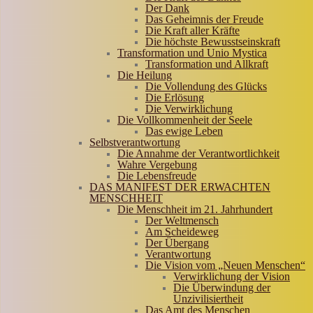
Der Dank
Das Geheimnis der Freude
Die Kraft aller Kräfte
Die höchste Bewusstseinskraft
Transformation und Unio Mystica
Transformation und Allkraft
Die Heilung
Die Vollendung des Glücks
Die Erlösung
Die Verwirklichung
Die Vollkommenheit der Seele
Das ewige Leben
Selbstverantwortung
Die Annahme der Verantwortlichkeit
Wahre Vergebung
Die Lebensfreude
DAS MANIFEST DER ERWACHTEN
MENSCHHEIT
Die Menschheit im 21. Jahrhundert
Der Weltmensch
Am Scheideweg
Der Übergang
Verantwortung
Die Vision vom „Neuen Menschen“
Verwirklichung der Vision
Die Überwindung der
Unzivilisiertheit
Das Amt des Menschen