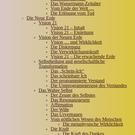
Das Wassermann-Zeitalter
Vom Ende der Welt …
Die Erlösung vom Tod
Die Neue Erde
Vision 21
Vision 21 – Inhalt
Vision 21 – Einleitung
Vision der Neuen Erde
Vision … und Wirklichkeit
Die Diskrepanz
Die Verwirklichungskraft
Vision 21 – Die erwachende Erde
Selbstheilung und gesellschaftliche
Transformation
Das „Schein-Ich“
Das scheinbare Ich
Der programmierte Verstand
Die Umprogrammierung des Verstandes
Das Wahre Selbst
Der Zeuge des Selbstes
Das Resonanzgesetz
Affirmation
Der Wille
Das Urvertrauen
Vom göttlichen Wesen des Menschen
Die metaphysische Wirklichkeit
Die Kraft
Die Kraft des Dankes