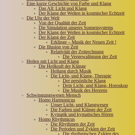
Eine kurze Geschichte von Farbe und Klang
Das All: Licht und Klang
Der Klang der Welten in kosmischer Echtzeit
Die Uhr der Welt
Von der Qualität der Zeit
Die Simulation unseres Sonnensystems
Der Klang der Welten in kosmischer Echtzeit
Der Klang der Zeit
Erklinge – Musik der Neuen Zeit !
Die Illusion von Zeit
Relativität der Zeitrechnung
Die Vergewaltigung der Zeit
Heilen mit Licht und Klang
Die Heilkraft der Klänge
Heilung durch Musik
Die Licht- und Klang- Therapie
Der persönliche Klang
Dein Licht- und Klang- Horoskop
Die Musik des Herzens
Schwingungswesen Mensch
Homo Harmonicus
Unser Licht- und Klangwesen
Die Farben und Klänge der Zeit
Kymatik und kymatisches Hören
Homo Rhythmicus
Die Rhythmen der Zeit
Die Perioden und Zyklen der Zeit
Die rhythmischen Zyklen des