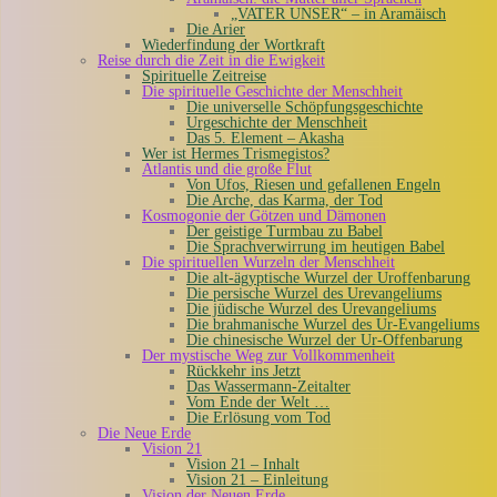
„VATER UNSER“ – in Aramäisch
Die Arier
Wiederfindung der Wortkraft
Reise durch die Zeit in die Ewigkeit
Spirituelle Zeitreise
Die spirituelle Geschichte der Menschheit
Die universelle Schöpfungsgeschichte
Urgeschichte der Menschheit
Das 5. Element – Akasha
Wer ist Hermes Trismegistos?
Atlantis und die große Flut
Von Ufos, Riesen und gefallenen Engeln
Die Arche, das Karma, der Tod
Kosmogonie der Götzen und Dämonen
Der geistige Turmbau zu Babel
Die Sprachverwirrung im heutigen Babel
Die spirituellen Wurzeln der Menschheit
Die alt-ägyptische Wurzel der Uroffenbarung
Die persische Wurzel des Urevangeliums
Die jüdische Wurzel des Urevangeliums
Die brahmanische Wurzel des Ur-Evangeliums
Die chinesische Wurzel der Ur-Offenbarung
Der mystische Weg zur Vollkommenheit
Rückkehr ins Jetzt
Das Wassermann-Zeitalter
Vom Ende der Welt …
Die Erlösung vom Tod
Die Neue Erde
Vision 21
Vision 21 – Inhalt
Vision 21 – Einleitung
Vision der Neuen Erde