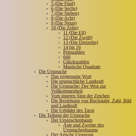
5 (Die Fünf)
6 (Die Sechs)
7 (Die Sieben)
8 (Die Acht)
9 (Die Neun)
10 (Die Zehn)
11 (Die Elf)
12 (Die Zwölf)
13 (Die Dreizehn)
14 bis 16
Primzahlen
666
Glückszahlen
Magische Quadrate
Die Ursprache
Das vergessene Wort
Die ursprachliche Lautkraft
Die Ursprache: Der Weg zur
Vollkommenheit
Vom inneren Sinn der Zeichen
Die Beziehung von Buchstabe, Zahl, Bild
und Lautkraft
Die Urbilder des Tarot
Die Teilung der Ursprache
Der Ursprachenbaum
Äste und Zweige des
Ursprachenbaums
Der Arische Ursprung