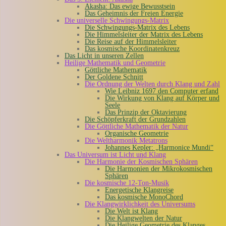
Akasha: Das ewige Bewusstsein
Das Geheimnis der Freien Energie
Die universelle Schwingungs-Matrix
Die Schwingungs-Matrix des Lebens
Die Himmelsleiter der Matrix des Lebens
Die Reise auf der Himmelsleiter
Das kosmische Koordinatenkreuz
Das Licht in unseren Zellen
Heilige Mathematik und Geometrie
Göttliche Mathematik
Der Goldene Schnitt
Die Ordnung der Welten durch Klang und Zahl
Wie Leibniz 1697 den Computer erfand
Die Wirkung von Klang auf Körper und
Seele
Das Prinzip der Oktavierung
Die Schöpferkraft der Grundzahlen
Die Göttliche Mathematik der Natur
Organische Geometrie
Die Weltharmonik Metatrons
Johannes Kepler: „Harmonice Mundi“
Das Universum ist Licht und Klang
Die Harmonie der Kosmischen Sphären
Die Harmonien der Mikrokosmischen
Sphären
Die kosmische 12-Ton-Musik
Energetische Klangreise
Das kosmische MonoChord
Die Klangwirklichkeit des Universums
Die Welt ist Klang
Die Klangwelten der Natur
Die Heilige Geometrie des Klanges