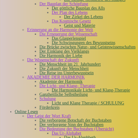
Der Bauplan der Schöpfung
Der göttliche Bauplan des Alls
Der Plan des Lebens
Der Zirkel des Lebens
Das Kosmische Gesetz
Geist und Materie
Erinnerung an die Harmonie der Welt
Die Erneuerung der Wissenschaft
Das Glasperlenspiel
Die Schwingungen des Bewusstseins
Die Brücke zwischen Natur- und Geisteswissenschaften
Der Einklang des Vielklangs
Die Harmonik der Liebe
Die Wissenschaft der Zukunft
Die Menschheit im 21. Jahrhundert
Die Zukunft der Menschheit
Die Reise ins Unterbewusstsein
AKADEMIE DER HARMONIK
Akademie der Harmonik
Die Licht- und Klang- Therapie
Die Harmonikale Licht- und Klang-Therapie
Ganzheitliche Selbstheilung
Schulung
Licht und Klang Therapie / SCHULUNG
Förderkreis
Online Lesen
Der Geist der Wort Kraft
Die verborgene Botschaft der Buchstaben
Der verborgene Sinn der Buchstaben
Die Bedeutung der Buchstaben (Übersicht)
Das Ur-Alphabet
Das Ur-Alephbeth