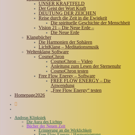
UNSER KRAFTFELD
Der Geist der Wort Kraft
DEUTUNG DER ZEICHEN
Reise durch die Zeit in die Ewigkeit
Die spirituelle Geschichte der Menschheit
Vision 21 – Die Neue Erde –
Die Neue Erde
Klangbücher
Die Harmonien der Sphären
LichtKlang – Meditationsmusik
Weltenklang Software
CosmoChron
CosmoChron – Video
Anleitung zum Lesen der Sternenuhr
CosmoChron testen
Free Flow Energy – Software
FREE FLOW ENERGY – Die
Anwendung
„Free Flow Energy“ testen
Homepage2026
Andreas Klinksiek
Die Aura des Lichtes
Bücher der Neuen Zeit
Erinnerung an die Wirklichkeit
Free Flow Energy / Harmonisierung