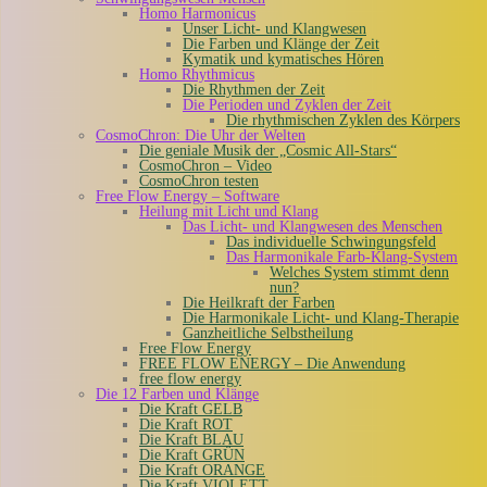
Homo Harmonicus
Unser Licht- und Klangwesen
Die Farben und Klänge der Zeit
Kymatik und kymatisches Hören
Homo Rhythmicus
Die Rhythmen der Zeit
Die Perioden und Zyklen der Zeit
Die rhythmischen Zyklen des Körpers
CosmoChron: Die Uhr der Welten
Die geniale Musik der „Cosmic All-Stars“
CosmoChron – Video
CosmoChron testen
Free Flow Energy – Software
Heilung mit Licht und Klang
Das Licht- und Klangwesen des Menschen
Das individuelle Schwingungsfeld
Das Harmonikale Farb-Klang-System
Welches System stimmt denn
nun?
Die Heilkraft der Farben
Die Harmonikale Licht- und Klang-Therapie
Ganzheitliche Selbstheilung
Free Flow Energy
FREE FLOW ENERGY – Die Anwendung
free flow energy
Die 12 Farben und Klänge
Die Kraft GELB
Die Kraft ROT
Die Kraft BLAU
Die Kraft GRÜN
Die Kraft ORANGE
Die Kraft VIOLETT