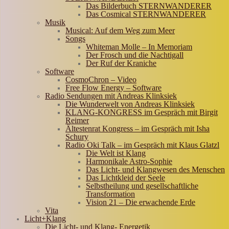
Das Bilderbuch STERNWANDERER
Das Cosmical STERNWANDERER
Musik
Musical: Auf dem Weg zum Meer
Songs
Whiteman Molle – In Memoriam
Der Frosch und die Nachtigall
Der Ruf der Kraniche
Software
CosmoChron – Video
Free Flow Energy – Software
Radio Sendungen mit Andreas Klinksiek
Die Wunderwelt von Andreas Klinksiek
KLANG-KONGRESS im Gespräch mit Birgit
Reimer
Ältestenrat Kongress – im Gespräch mit Isha
Schury
Radio Oki Talk – im Gespräch mit Klaus Glatzl
Die Welt ist Klang
Harmonikale Astro-Sophie
Das Licht- und Klangwesen des Menschen
Das Lichtkleid der Seele
Selbstheilung und gesellschaftliche
Transformation
Vision 21 – Die erwachende Erde
Vita
Licht+Klang
Die Licht- und Klang- Energetik