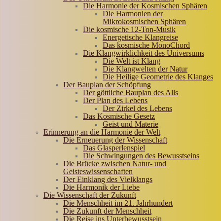
Die Harmonie der Kosmischen Sphären
Die Harmonien der
Mikrokosmischen Sphären
Die kosmische 12-Ton-Musik
Energetische Klangreise
Das kosmische MonoChord
Die Klangwirklichkeit des Universums
Die Welt ist Klang
Die Klangwelten der Natur
Die Heilige Geometrie des Klanges
Der Bauplan der Schöpfung
Der göttliche Bauplan des Alls
Der Plan des Lebens
Der Zirkel des Lebens
Das Kosmische Gesetz
Geist und Materie
Erinnerung an die Harmonie der Welt
Die Erneuerung der Wissenschaft
Das Glasperlenspiel
Die Schwingungen des Bewusstseins
Die Brücke zwischen Natur- und
Geisteswissenschaften
Der Einklang des Vielklangs
Die Harmonik der Liebe
Die Wissenschaft der Zukunft
Die Menschheit im 21. Jahrhundert
Die Zukunft der Menschheit
Die Reise ins Unterbewusstsein