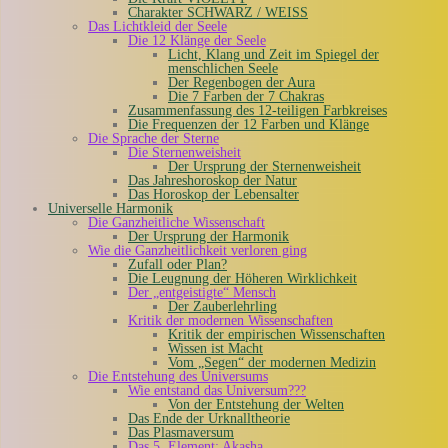
Charakter SCHWARZ / WEISS
Das Lichtkleid der Seele
Die 12 Klänge der Seele
Licht, Klang und Zeit im Spiegel der
menschlichen Seele
Der Regenbogen der Aura
Die 7 Farben der 7 Chakras
Zusammenfassung des 12-teiligen Farbkreises
Die Frequenzen der 12 Farben und Klänge
Die Sprache der Sterne
Die Sternenweisheit
Der Ursprung der Sternenweisheit
Das Jahreshoroskop der Natur
Das Horoskop der Lebensalter
Universelle Harmonik
Die Ganzheitliche Wissenschaft
Der Ursprung der Harmonik
Wie die Ganzheitlichkeit verloren ging
Zufall oder Plan?
Die Leugnung der Höheren Wirklichkeit
Der „entgeistigte“ Mensch
Der Zauberlehrling
Kritik der modernen Wissenschaften
Kritik der empirischen Wissenschaften
Wissen ist Macht
Vom „Segen“ der modernen Medizin
Die Entstehung des Universums
Wie entstand das Universum???
Von der Entstehung der Welten
Das Ende der Urknalltheorie
Das Plasmaversum
Das 5. Element: Akasha