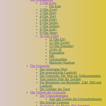
1 (Die Eins)
Die Eins
2 (Die Zwei)
3 (Die Drei)
4 (Die Vier)
5 (Die Fünf)
6 (Die Sechs)
7 (Die Sieben)
8 (Die Acht)
9 (Die Neun)
10 (Die Zehn)
11 (Die Elf)
12 (Die Zwölf)
13 (Die Dreizehn)
14 bis 16
Primzahlen
666
Glückszahlen
Magische Quadrate
Die Ursprache
Das vergessene Wort
Die ursprachliche Lautkraft
Die Ursprache: Der Weg zur Vollkommenheit
Vom inneren Sinn der Zeichen
Die Beziehung von Buchstabe, Zahl, Bild und
Lautkraft
Die Urbilder des Tarot
Die Teilung der Ursprache
Der Ursprachenbaum
Äste und Zweige des Ursprachenbaums
Der Arische Ursprung
Aramäisch: die Mutter aller Sprachen