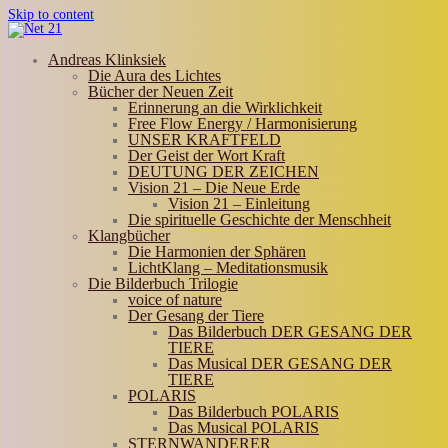
Skip to content
Andreas Klinksiek
Die Aura des Lichtes
Bücher der Neuen Zeit
Erinnerung an die Wirklichkeit
Free Flow Energy / Harmonisierung
UNSER KRAFTFELD
Der Geist der Wort Kraft
DEUTUNG DER ZEICHEN
Vision 21 – Die Neue Erde
Vision 21 – Einleitung
Die spirituelle Geschichte der Menschheit
Klangbücher
Die Harmonien der Sphären
LichtKlang – Meditationsmusik
Die Bilderbuch Trilogie
voice of nature
Der Gesang der Tiere
Das Bilderbuch DER GESANG DER
TIERE
Das Musical DER GESANG DER
TIERE
POLARIS
Das Bilderbuch POLARIS
Das Musical POLARIS
STERNWANDERER