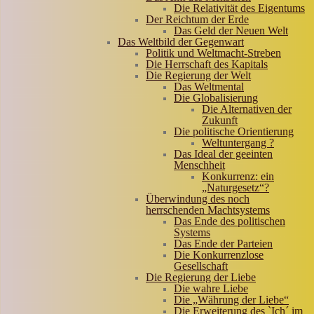
Die Relativität des Eigentums
Der Reichtum der Erde
Das Geld der Neuen Welt
Das Weltbild der Gegenwart
Politik und Weltmacht-Streben
Die Herrschaft des Kapitals
Die Regierung der Welt
Das Weltmental
Die Globalisierung
Die Alternativen der
Zukunft
Die politische Orientierung
Weltuntergang ?
Das Ideal der geeinten
Menschheit
Konkurrenz: ein
„Naturgesetz“?
Überwindung des noch
herrschenden Machtsystems
Das Ende des politischen
Systems
Das Ende der Parteien
Die Konkurrenzlose
Gesellschaft
Die Regierung der Liebe
Die wahre Liebe
Die „Währung der Liebe“
Die Erweiterung des `Ich´ im