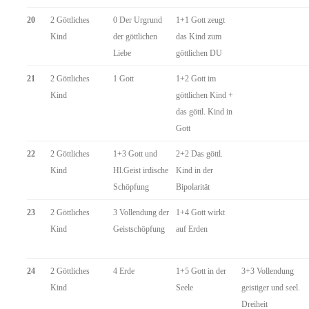
20
2 Göttliches
0 Der Urgrund
1+1 Gott zeugt
Kind
der göttlichen
das Kind zum
Liebe
göttlichen DU
21
2 Göttliches
1 Gott
1+2 Gott im
Kind
göttlichen Kind +
das göttl. Kind in
Gott
22
2 Göttliches
1+3 Gott und
2+2 Das göttl.
Kind
Hl.Geist irdische
Kind in der
Schöpfung
Bipolarität
23
2 Göttliches
3 Vollendung der
1+4 Gott wirkt
Kind
Geistschöpfung
auf Erden
24
2 Göttliches
4 Erde
1+5 Gott in der
3+3 Vollendung
Kind
Seele
geistiger und seel.
Dreiheit