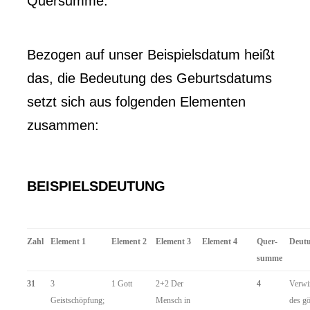
Quersumme.
Bezogen auf unser Beispielsdatum heißt
das, die Bedeutung des Geburtsdatums
setzt sich aus folgenden Elementen
zusammen:
BEISPIELSDEUTUNG
Zahl
Element 1
Element 2
Element 3
Element 4
Quer-
Deut
summe
31
3
1 Gott
2+2 Der
4
Verwi
Geistschöpfung;
Mensch in
des gö