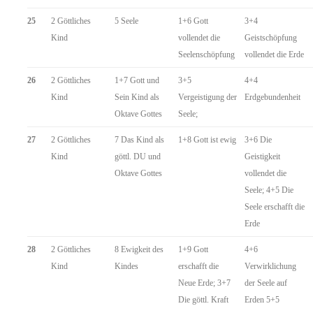
25
2 Göttliches
5 Seele
1+6 Gott
3+4
Kind
vollendet die
Geistschöpfung
Seelenschöpfung
vollendet die Erde
26
2 Göttliches
1+7 Gott und
3+5
4+4
Kind
Sein Kind als
Vergeistigung der
Erdgebundenheit
Oktave Gottes
Seele;
27
2 Göttliches
7 Das Kind als
1+8 Gott ist ewig
3+6 Die
Kind
göttl. DU und
Geistigkeit
Oktave Gottes
vollendet die
Seele; 4+5 Die
Seele erschafft die
Erde
28
2 Göttliches
8 Ewigkeit des
1+9 Gott
4+6
Kind
Kindes
erschafft die
Verwirklichung
Neue Erde; 3+7
der Seele auf
Die göttl. Kraft
Erden 5+5