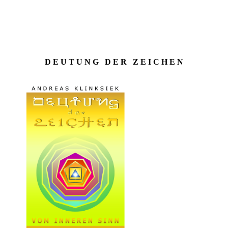
D E U T U N G D E R Z E I C H E N