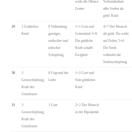
wirkt die Oktave
Verbundenheit
Gottes
aller Seelen als
göttl. Kind
29
2 Göttliches
9 Vollendung
1+1 Gott und
4+7 Der Mensch
Kind
geistiger,
Gotteskind 3+8
als göttl. Du wirkt
seelischer und
Die göttliche
auf Erden; 5+6
irdischer
Kraft schafft
Die Seele
Schöpfung
Ewigkeit
vollendet die
Seelenschöpfung
30
3
0 Urgrund der
1+2 Gott und
Geistschöpfung;
Liebe
Sein göttliches
Kraft des
Kind
Geistfeuers
31
3
1 Gott
2+2 Der Mensch
Geistschöpfung;
in der Bipolarität
Kraft des
Geistfeuers