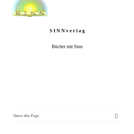
S I N N v e r l a g
Bücher mit Sinn
Share this Page