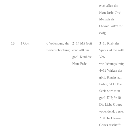
erschaffen die
Neue Erde; 7+8
Mensch als
Oktave Gottes ist
ewig
16
1 Gott
6 Vollendung der
2+14 Mit Gott
3+13 Kraft des
Seelenschöpfung
erschafft das
Spirits ist die göttl.
göttl. Kind die
Ver-
Neue Erde
wirklichungskraft;
4+12 Wirken des
göttl. Kindes auf
Erden; 5+11 Die
Seele wird zum
göttl. DU; 6+10
Die Liebe Gottes
vollendet d. Seele;
7+9 Die Oktave
Gottes erschafft