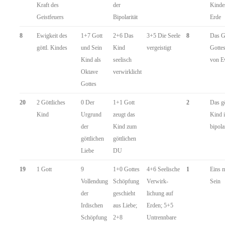
Kraft des
der
Kindes
Geistfeuers
Bipolarität
Erde
8
Ewigkeit des
1+7 Gott
2+6 Das
3+5 Die Seele
8
Das G
göttl. Kindes
und Sein
Kind
vergeistigt
Gotte
Kind als
seelisch
von E
Oktave
verwirklicht
Gottes
20
2 Göttliches
0 Der
1+1 Gott
2
Das gö
Kind
Urgrund
zeugt das
Kind i
der
Kind zum
bipola
göttlichen
göttlichen
Liebe
DU
19
1 Gott
9
1+0 Gottes
4+6 Seelische
1
Eins m
Vollendung
Schöpfung
Verwirk-
Sein
der
geschieht
lichung auf
Irdischen
aus Liebe;
Erden; 5+5
Schöpfung
2+8
Untrennbare