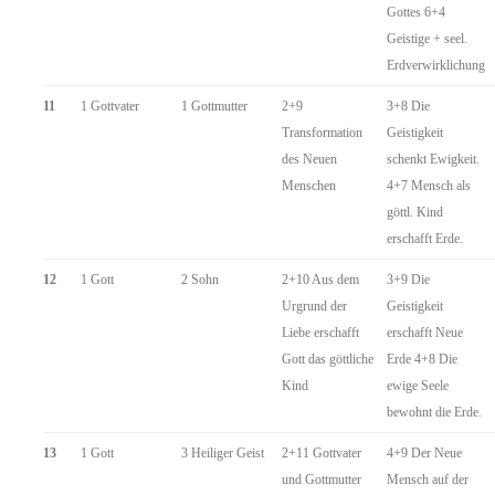
Gottes 6+4
Geistige + seel.
Erdverwirklichung
11
1 Gottvater
1 Gottmutter
2+9
3+8 Die
Transformation
Geistigkeit
des Neuen
schenkt Ewigkeit.
Menschen
4+7 Mensch als
göttl. Kind
erschafft Erde.
12
1 Gott
2 Sohn
2+10 Aus dem
3+9 Die
Urgrund der
Geistigkeit
Liebe erschafft
erschafft Neue
Gott das göttliche
Erde 4+8 Die
Kind
ewige Seele
bewohnt die Erde.
13
1 Gott
3 Heiliger Geist
2+11 Gottvater
4+9 Der Neue
und Gottmutter
Mensch auf der