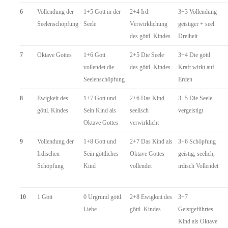
6
Vollendung der
1+5 Gott in der
2+4 Ird.
3+3 Vollendung
Seelenschöpfung
Seele
Verwirklichung
geistiger + seel.
des göttl. Kindes
Dreiheit
7
Oktave Gottes
1+6 Gott
2+5 Die Seele
3+4 Die göttl
vollendet die
des göttl. Kindes
Kraft wirkt auf
Seelenschöpfung
Erden
8
Ewigkeit des
1+7 Gott und
2+6 Das Kind
3+5 Die Seele
göttl. Kindes
Sein Kind als
seelisch
vergeistigt
Oktave Gottes
verwirklicht
9
Vollendung der
1+8 Gott und
2+7 Das Kind als
3+6 Schöpfung
Irdischen
Sein göttliches
Oktave Gottes
geistig, seelich,
Schöpfung
Kind
vollendet
irdisch Vollendet
10
1 Gott
0 Urgrund göttl.
2+8 Ewigkeit des
3+7
Liebe
göttl. Kindes
Geistgeführtes
Kind als Oktave