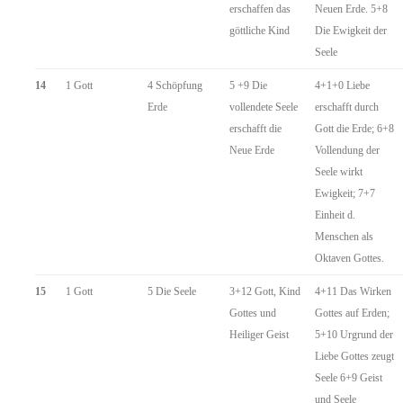
erschaffen das
Neuen Erde. 5+8
göttliche Kind
Die Ewigkeit der
Seele
14
1 Gott
4 Schöpfung
5 +9 Die
4+1+0 Liebe
Erde
vollendete Seele
erschafft durch
erschafft die
Gott die Erde; 6+8
Neue Erde
Vollendung der
Seele wirkt
Ewigkeit; 7+7
Einheit d.
Menschen als
Oktaven Gottes.
15
1 Gott
5 Die Seele
3+12 Gott, Kind
4+11 Das Wirken
Gottes und
Gottes auf Erden;
Heiliger Geist
5+10 Urgrund der
Liebe Gottes zeugt
Seele 6+9 Geist
und Seele