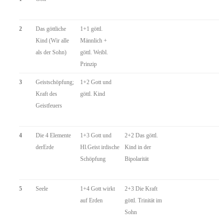
2
Das göttliche
1+1 göttl.
Kind (Wir alle
Männlich +
als der Sohn)
göttl. Weibl.
Prinzip
3
Geistschöpfung;
1+2 Gott und
Kraft des
göttl. Kind
Geistfeuers
4
Die 4 Elemente
1+3 Gott und
2+2 Das göttl.
derErde
Hl.Geist irdische
Kind in der
Schöpfung
Bipolarität
5
Seele
1+4 Gott wirkt
2+3 Die Kraft
auf Erden
göttl. Trinität im
Sohn