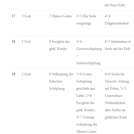
die Neue Erde.
17
1 Gott
7 Oktave Gottes
3+5 Die Seele
4+4
vergeistigt
Erdgebundenheit
18
1 Gott
8 Ewigkeit des
3+6
4+5 Inkarnation d.
göttl. Kindes
Geistesschöpfung
Seele auf der Erde
+
Seelenschöpfung
19
1 Gott
9 Vollendung der
1+0 Gottes
4+6 Seelische
Irdischen
Schöpfung
Verwirk- lichung
Schöpfung
geschieht aus
auf Erden; 5+5
Liebe; 2+8
Untrennbare
Ewigkeit des
Verbundenheit
göttl. Kindes;
aller Seelen im
3+7 Geistige
göttlichen Kind.
Schöpfung der
Oktave Gottes.