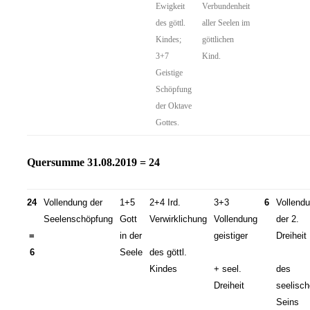
Ewigkeit
Verbundenheit
des göttl.
aller Seelen im
Kindes;
göttlichen
3+7
Kind.
Geistige
Schöpfung
der Oktave
Gottes.
Quersumme 31.08.2019 = 24
24
Vollendung der
1+5
2+4 Ird.
3+3
6
Vollend
Seelenschöpfung
Gott
Verwirklichung
Vollendung
der 2.
=
in der
geistiger
Dreiheit
6
Seele
des göttl.
Kindes
+ seel.
des
Dreiheit
seelisc
Seins