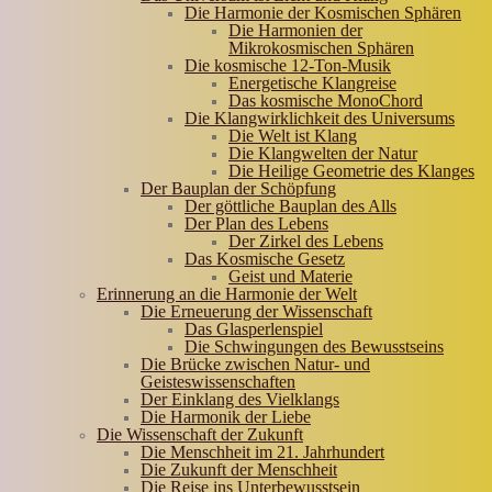
Die Harmonie der Kosmischen Sphären
Die Harmonien der
Mikrokosmischen Sphären
Die kosmische 12-Ton-Musik
Energetische Klangreise
Das kosmische MonoChord
Die Klangwirklichkeit des Universums
Die Welt ist Klang
Die Klangwelten der Natur
Die Heilige Geometrie des Klanges
Der Bauplan der Schöpfung
Der göttliche Bauplan des Alls
Der Plan des Lebens
Der Zirkel des Lebens
Das Kosmische Gesetz
Geist und Materie
Erinnerung an die Harmonie der Welt
Die Erneuerung der Wissenschaft
Das Glasperlenspiel
Die Schwingungen des Bewusstseins
Die Brücke zwischen Natur- und
Geisteswissenschaften
Der Einklang des Vielklangs
Die Harmonik der Liebe
Die Wissenschaft der Zukunft
Die Menschheit im 21. Jahrhundert
Die Zukunft der Menschheit
Die Reise ins Unterbewusstsein