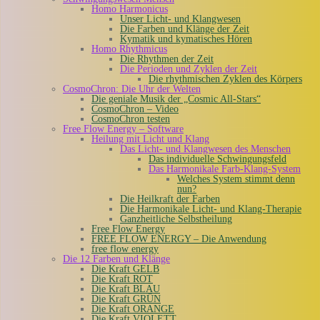
Homo Harmonicus
Unser Licht- und Klangwesen
Die Farben und Klänge der Zeit
Kymatik und kymatisches Hören
Homo Rhythmicus
Die Rhythmen der Zeit
Die Perioden und Zyklen der Zeit
Die rhythmischen Zyklen des Körpers
CosmoChron: Die Uhr der Welten
Die geniale Musik der „Cosmic All-Stars“
CosmoChron – Video
CosmoChron testen
Free Flow Energy – Software
Heilung mit Licht und Klang
Das Licht- und Klangwesen des Menschen
Das individuelle Schwingungsfeld
Das Harmonikale Farb-Klang-System
Welches System stimmt denn
nun?
Die Heilkraft der Farben
Die Harmonikale Licht- und Klang-Therapie
Ganzheitliche Selbstheilung
Free Flow Energy
FREE FLOW ENERGY – Die Anwendung
free flow energy
Die 12 Farben und Klänge
Die Kraft GELB
Die Kraft ROT
Die Kraft BLAU
Die Kraft GRÜN
Die Kraft ORANGE
Die Kraft VIOLETT