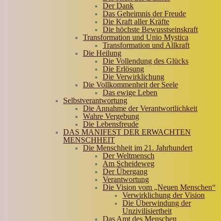
Der Dank
Das Geheimnis der Freude
Die Kraft aller Kräfte
Die höchste Bewusstseinskraft
Transformation und Unio Mystica
Transformation und Allkraft
Die Heilung
Die Vollendung des Glücks
Die Erlösung
Die Verwirklichung
Die Vollkommenheit der Seele
Das ewige Leben
Selbstverantwortung
Die Annahme der Verantwortlichkeit
Wahre Vergebung
Die Lebensfreude
DAS MANIFEST DER ERWACHTEN
MENSCHHEIT
Die Menschheit im 21. Jahrhundert
Der Weltmensch
Am Scheideweg
Der Übergang
Verantwortung
Die Vision vom „Neuen Menschen“
Verwirklichung der Vision
Die Überwindung der
Unzivilisiertheit
Das Amt des Menschen