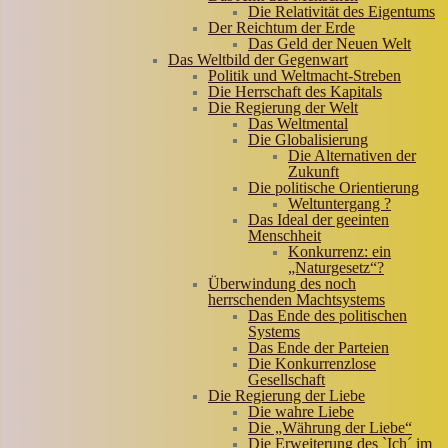
Die Relativität des Eigentums
Der Reichtum der Erde
Das Geld der Neuen Welt
Das Weltbild der Gegenwart
Politik und Weltmacht-Streben
Die Herrschaft des Kapitals
Die Regierung der Welt
Das Weltmental
Die Globalisierung
Die Alternativen der
Zukunft
Die politische Orientierung
Weltuntergang ?
Das Ideal der geeinten
Menschheit
Konkurrenz: ein
„Naturgesetz“?
Überwindung des noch
herrschenden Machtsystems
Das Ende des politischen
Systems
Das Ende der Parteien
Die Konkurrenzlose
Gesellschaft
Die Regierung der Liebe
Die wahre Liebe
Die „Währung der Liebe“
Die Erweiterung des `Ich´ im