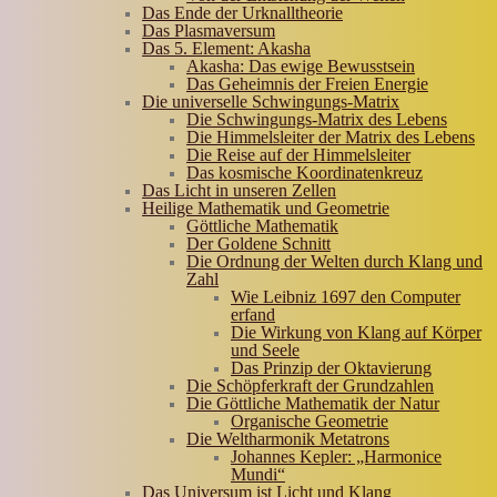
Das Ende der Urknalltheorie
Das Plasmaversum
Das 5. Element: Akasha
Akasha: Das ewige Bewusstsein
Das Geheimnis der Freien Energie
Die universelle Schwingungs-Matrix
Die Schwingungs-Matrix des Lebens
Die Himmelsleiter der Matrix des Lebens
Die Reise auf der Himmelsleiter
Das kosmische Koordinatenkreuz
Das Licht in unseren Zellen
Heilige Mathematik und Geometrie
Göttliche Mathematik
Der Goldene Schnitt
Die Ordnung der Welten durch Klang und
Zahl
Wie Leibniz 1697 den Computer
erfand
Die Wirkung von Klang auf Körper
und Seele
Das Prinzip der Oktavierung
Die Schöpferkraft der Grundzahlen
Die Göttliche Mathematik der Natur
Organische Geometrie
Die Weltharmonik Metatrons
Johannes Kepler: „Harmonice
Mundi“
Das Universum ist Licht und Klang