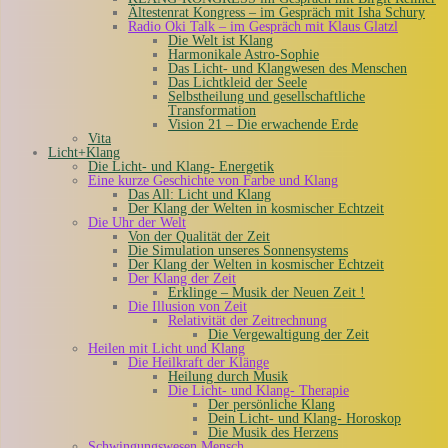
Ältestenrat Kongress – im Gespräch mit Isha Schury
Radio Oki Talk – im Gespräch mit Klaus Glatzl
Die Welt ist Klang
Harmonikale Astro-Sophie
Das Licht- und Klangwesen des Menschen
Das Lichtkleid der Seele
Selbstheilung und gesellschaftliche
Transformation
Vision 21 – Die erwachende Erde
Vita
Licht+Klang
Die Licht- und Klang- Energetik
Eine kurze Geschichte von Farbe und Klang
Das All: Licht und Klang
Der Klang der Welten in kosmischer Echtzeit
Die Uhr der Welt
Von der Qualität der Zeit
Die Simulation unseres Sonnensystems
Der Klang der Welten in kosmischer Echtzeit
Der Klang der Zeit
Erklinge – Musik der Neuen Zeit !
Die Illusion von Zeit
Relativität der Zeitrechnung
Die Vergewaltigung der Zeit
Heilen mit Licht und Klang
Die Heilkraft der Klänge
Heilung durch Musik
Die Licht- und Klang- Therapie
Der persönliche Klang
Dein Licht- und Klang- Horoskop
Die Musik des Herzens
Schwingungswesen Mensch