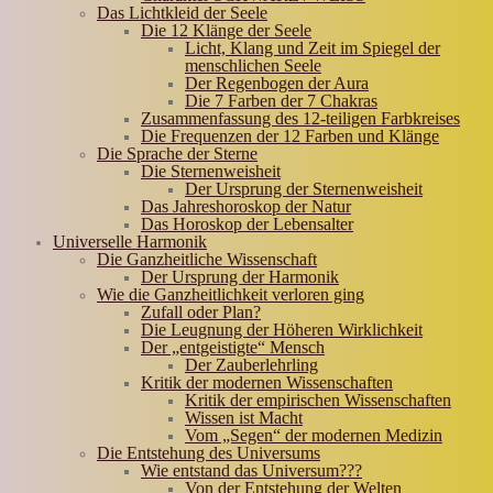
Das Lichtkleid der Seele
Die 12 Klänge der Seele
Licht, Klang und Zeit im Spiegel der
menschlichen Seele
Der Regenbogen der Aura
Die 7 Farben der 7 Chakras
Zusammenfassung des 12-teiligen Farbkreises
Die Frequenzen der 12 Farben und Klänge
Die Sprache der Sterne
Die Sternenweisheit
Der Ursprung der Sternenweisheit
Das Jahreshoroskop der Natur
Das Horoskop der Lebensalter
Universelle Harmonik
Die Ganzheitliche Wissenschaft
Der Ursprung der Harmonik
Wie die Ganzheitlichkeit verloren ging
Zufall oder Plan?
Die Leugnung der Höheren Wirklichkeit
Der „entgeistigte“ Mensch
Der Zauberlehrling
Kritik der modernen Wissenschaften
Kritik der empirischen Wissenschaften
Wissen ist Macht
Vom „Segen“ der modernen Medizin
Die Entstehung des Universums
Wie entstand das Universum???
Von der Entstehung der Welten