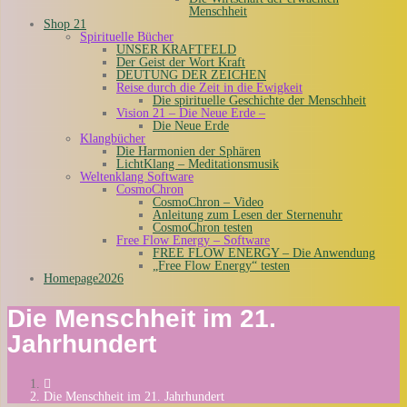
Menschheit
Shop 21
Spirituelle Bücher
UNSER KRAFTFELD
Der Geist der Wort Kraft
DEUTUNG DER ZEICHEN
Reise durch die Zeit in die Ewigkeit
Die spirituelle Geschichte der Menschheit
Vision 21 – Die Neue Erde –
Die Neue Erde
Klangbücher
Die Harmonien der Sphären
LichtKlang – Meditationsmusik
Weltenklang Software
CosmoChron
CosmoChron – Video
Anleitung zum Lesen der Sternenuhr
CosmoChron testen
Free Flow Energy – Software
FREE FLOW ENERGY – Die Anwendung
„Free Flow Energy“ testen
Homepage2026
Die Menschheit im 21.
Jahrhundert
Die Menschheit im 21. Jahrhundert