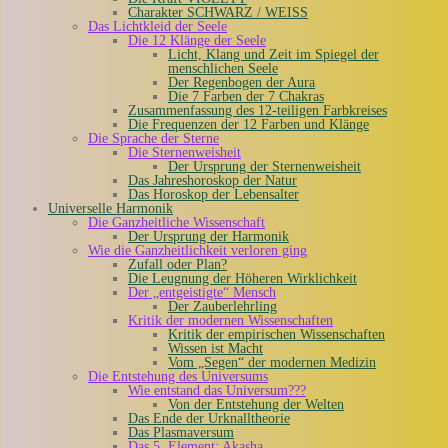
Charakter SCHWARZ / WEISS
Das Lichtkleid der Seele
Die 12 Klänge der Seele
Licht, Klang und Zeit im Spiegel der
menschlichen Seele
Der Regenbogen der Aura
Die 7 Farben der 7 Chakras
Zusammenfassung des 12-teiligen Farbkreises
Die Frequenzen der 12 Farben und Klänge
Die Sprache der Sterne
Die Sternenweisheit
Der Ursprung der Sternenweisheit
Das Jahreshoroskop der Natur
Das Horoskop der Lebensalter
Universelle Harmonik
Die Ganzheitliche Wissenschaft
Der Ursprung der Harmonik
Wie die Ganzheitlichkeit verloren ging
Zufall oder Plan?
Die Leugnung der Höheren Wirklichkeit
Der „entgeistigte“ Mensch
Der Zauberlehrling
Kritik der modernen Wissenschaften
Kritik der empirischen Wissenschaften
Wissen ist Macht
Vom „Segen“ der modernen Medizin
Die Entstehung des Universums
Wie entstand das Universum???
Von der Entstehung der Welten
Das Ende der Urknalltheorie
Das Plasmaversum
Das 5. Element: Akasha