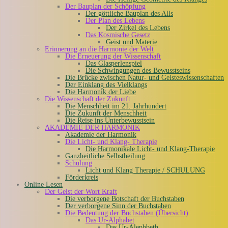
Der Bauplan der Schöpfung
Der göttliche Bauplan des Alls
Der Plan des Lebens
Der Zirkel des Lebens
Das Kosmische Gesetz
Geist und Materie
Erinnerung an die Harmonie der Welt
Die Erneuerung der Wissenschaft
Das Glasperlenspiel
Die Schwingungen des Bewusstseins
Die Brücke zwischen Natur- und Geisteswissenschaften
Der Einklang des Vielklangs
Die Harmonik der Liebe
Die Wissenschaft der Zukunft
Die Menschheit im 21. Jahrhundert
Die Zukunft der Menschheit
Die Reise ins Unterbewusstsein
AKADEMIE DER HARMONIK
Akademie der Harmonik
Die Licht- und Klang- Therapie
Die Harmonikale Licht- und Klang-Therapie
Ganzheitliche Selbstheilung
Schulung
Licht und Klang Therapie / SCHULUNG
Förderkreis
Online Lesen
Der Geist der Wort Kraft
Die verborgene Botschaft der Buchstaben
Der verborgene Sinn der Buchstaben
Die Bedeutung der Buchstaben (Übersicht)
Das Ur-Alphabet
Das Ur-Alephbeth