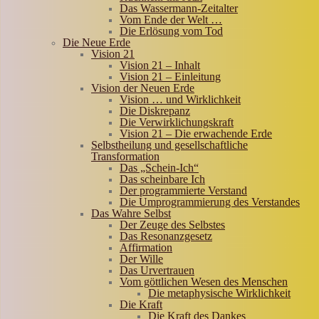
Das Wassermann-Zeitalter
Vom Ende der Welt …
Die Erlösung vom Tod
Die Neue Erde
Vision 21
Vision 21 – Inhalt
Vision 21 – Einleitung
Vision der Neuen Erde
Vision … und Wirklichkeit
Die Diskrepanz
Die Verwirklichungskraft
Vision 21 – Die erwachende Erde
Selbstheilung und gesellschaftliche
Transformation
Das „Schein-Ich“
Das scheinbare Ich
Der programmierte Verstand
Die Umprogrammierung des Verstandes
Das Wahre Selbst
Der Zeuge des Selbstes
Das Resonanzgesetz
Affirmation
Der Wille
Das Urvertrauen
Vom göttlichen Wesen des Menschen
Die metaphysische Wirklichkeit
Die Kraft
Die Kraft des Dankes