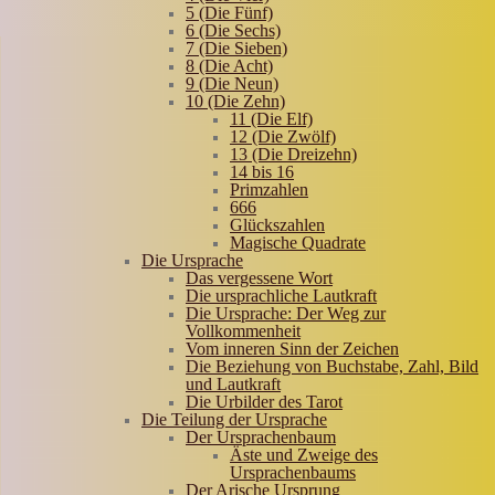
5 (Die Fünf)
6 (Die Sechs)
7 (Die Sieben)
8 (Die Acht)
9 (Die Neun)
10 (Die Zehn)
11 (Die Elf)
12 (Die Zwölf)
13 (Die Dreizehn)
14 bis 16
Primzahlen
666
Glückszahlen
Magische Quadrate
Die Ursprache
Das vergessene Wort
Die ursprachliche Lautkraft
Die Ursprache: Der Weg zur
Vollkommenheit
Vom inneren Sinn der Zeichen
Die Beziehung von Buchstabe, Zahl, Bild
und Lautkraft
Die Urbilder des Tarot
Die Teilung der Ursprache
Der Ursprachenbaum
Äste und Zweige des
Ursprachenbaums
Der Arische Ursprung