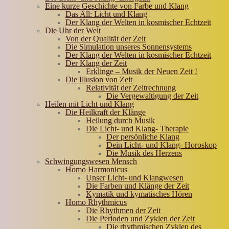
Eine kurze Geschichte von Farbe und Klang
Das All: Licht und Klang
Der Klang der Welten in kosmischer Echtzeit
Die Uhr der Welt
Von der Qualität der Zeit
Die Simulation unseres Sonnensystems
Der Klang der Welten in kosmischer Echtzeit
Der Klang der Zeit
Erklinge – Musik der Neuen Zeit !
Die Illusion von Zeit
Relativität der Zeitrechnung
Die Vergewaltigung der Zeit
Heilen mit Licht und Klang
Die Heilkraft der Klänge
Heilung durch Musik
Die Licht- und Klang- Therapie
Der persönliche Klang
Dein Licht- und Klang- Horoskop
Die Musik des Herzens
Schwingungswesen Mensch
Homo Harmonicus
Unser Licht- und Klangwesen
Die Farben und Klänge der Zeit
Kymatik und kymatisches Hören
Homo Rhythmicus
Die Rhythmen der Zeit
Die Perioden und Zyklen der Zeit
Die rhythmischen Zyklen des