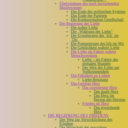
Überwindung des noch herrschenden
Machtsystems
Das Ende des politischen Systems
Das Ende der Parteien
Die Konkurrenzlose Gesellschaft
Die Regierung der Liebe
Die wahre Liebe
Die „Währung der Liebe“
Die Erweiterung des `Ich´ im
`Du´
Die Potenzierung des Ich im Wir
Die Göttlichkeit wahrer Liebe
Die Liebe als Faktor wahrer
Menschwerdung
Liebe – als Faktor des
globalen Wandels
Der Weg der Liebe zur
Vollkommenheit
Die Fähigkeit zu Lieben
Liebe-Resonanz
Das Geistige Herz
Das zweigeeinte Herz
Das duale Herz
Das Herz im
Herzen des Herzens
Frieden im Herz
Das erwachende
Herz
DIE REGIERUNG DES FRIEDENS
Der Weg zur Verwirklichung des
Friedens
Die Wirtschaft der erwachten