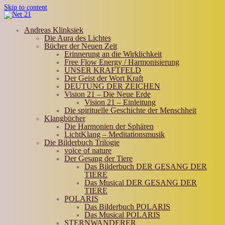
Skip to content
Andreas Klinksiek
Die Aura des Lichtes
Bücher der Neuen Zeit
Erinnerung an die Wirklichkeit
Free Flow Energy / Harmonisierung
UNSER KRAFTFELD
Der Geist der Wort Kraft
DEUTUNG DER ZEICHEN
Vision 21 – Die Neue Erde
Vision 21 – Einleitung
Die spirituelle Geschichte der Menschheit
Klangbücher
Die Harmonien der Sphären
LichtKlang – Meditationsmusik
Die Bilderbuch Trilogie
voice of nature
Der Gesang der Tiere
Das Bilderbuch DER GESANG DER
TIERE
Das Musical DER GESANG DER
TIERE
POLARIS
Das Bilderbuch POLARIS
Das Musical POLARIS
STERNWANDERER