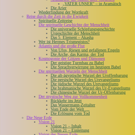
„VATER UNSER“ – in Aramäisch
Die Arier
Wiederfindung der Wortkraft
Reise durch die Zeit in die Ewigkeit
Spirituelle Zeitreise
Die spirituelle Geschichte der Menschheit
Die universelle Schöpfungsgeschichte
Urgeschichte der Menschheit
Das 5. Element – Akasha
Wer ist Hermes Trismegistos?
Atlantis und die große Flut
Von Ufos, Riesen und gefallenen Engeln
Die Arche, das Karma, der Tod
Kosmogonie der Götzen und Dämonen
Der geistige Turmbau zu Babel
Die Sprachverwirrung im heutigen Babel
Die spirituellen Wurzeln der Menschheit
Die alt-ägyptische Wurzel der Uroffenbarung
Die persische Wurzel des Urevangeliums
Die jüdische Wurzel des Urevangeliums
Die brahmanische Wurzel des Ur-Evangeliums
Die chinesische Wurzel der Ur-Offenbarung
Der mystische Weg zur Vollkommenheit
Rückkehr ins Jetzt
Das Wassermann-Zeitalter
Vom Ende der Welt …
Die Erlösung vom Tod
Die Neue Erde
Vision 21
Vision 21 – Inhalt
Vision 21 – Einleitung
Vision der Neuen Erde