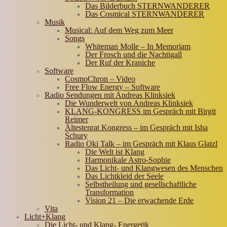
Das Bilderbuch STERNWANDERER
Das Cosmical STERNWANDERER
Musik
Musical: Auf dem Weg zum Meer
Songs
Whiteman Molle – In Memoriam
Der Frosch und die Nachtigall
Der Ruf der Kraniche
Software
CosmoChron – Video
Free Flow Energy – Software
Radio Sendungen mit Andreas Klinksiek
Die Wunderwelt von Andreas Klinksiek
KLANG-KONGRESS im Gespräch mit Birgit
Reimer
Ältestenrat Kongress – im Gespräch mit Isha
Schury
Radio Oki Talk – im Gespräch mit Klaus Glatzl
Die Welt ist Klang
Harmonikale Astro-Sophie
Das Licht- und Klangwesen des Menschen
Das Lichtkleid der Seele
Selbstheilung und gesellschaftliche
Transformation
Vision 21 – Die erwachende Erde
Vita
Licht+Klang
Die Licht- und Klang- Energetik