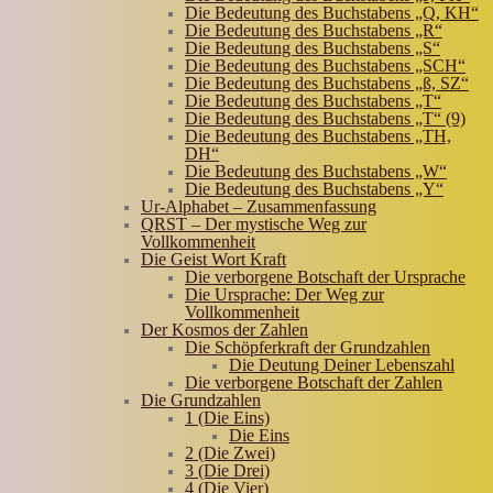
Die Bedeutung des Buchstabens „Q, KH“
Die Bedeutung des Buchstabens „R“
Die Bedeutung des Buchstabens „S“
Die Bedeutung des Buchstabens „SCH“
Die Bedeutung des Buchstabens „ß, SZ“
Die Bedeutung des Buchstabens „T“
Die Bedeutung des Buchstabens „T“ (9)
Die Bedeutung des Buchstabens „TH,
DH“
Die Bedeutung des Buchstabens „W“
Die Bedeutung des Buchstabens „Y“
Ur-Alphabet – Zusammenfassung
QRST – Der mystische Weg zur
Vollkommenheit
Die Geist Wort Kraft
Die verborgene Botschaft der Ursprache
Die Ursprache: Der Weg zur
Vollkommenheit
Der Kosmos der Zahlen
Die Schöpferkraft der Grundzahlen
Die Deutung Deiner Lebenszahl
Die verborgene Botschaft der Zahlen
Die Grundzahlen
1 (Die Eins)
Die Eins
2 (Die Zwei)
3 (Die Drei)
4 (Die Vier)