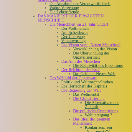
Die Annahme der Verantwortlichkeit
Wahre Vergebung
Die Lebensfreude
DAS MANIFEST DER ERWACHTEN
MENSCHHEIT
Die Menschheit im 21. Jahrhundert
Der Weltmensch
Am Scheideweg
Der Übergang
Verantwortung
Die Vision vom „Neuen Menschen“
Verwirklichung der Vision
Die Überwindung der
Unzivilisiertheit
Das Amt des Menschen
Die Relativität des Eigentums
Der Reichtum der Erde
Das Geld der Neuen Welt
Das Weltbild der Gegenwart
Politik und Weltmacht-Streben
Die Herrschaft des Kapitals
Die Regierung der Welt
Das Weltmental
Die Globalisierung
Die Alternativen der
Zukunft
Die politische Orientierung
Weltuntergang ?
Das Ideal der geeinten
Menschheit
Konkurrenz: ein
„Naturgesetz“?