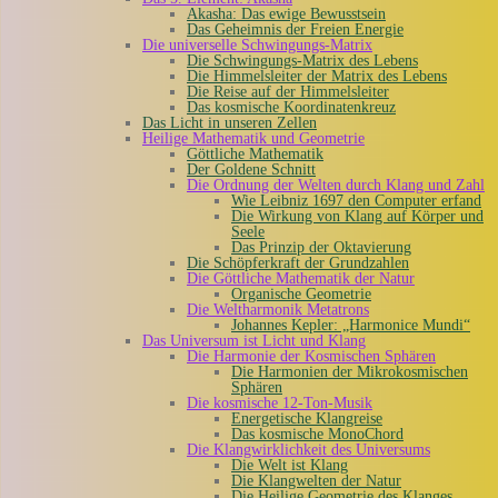
Akasha: Das ewige Bewusstsein
Das Geheimnis der Freien Energie
Die universelle Schwingungs-Matrix
Die Schwingungs-Matrix des Lebens
Die Himmelsleiter der Matrix des Lebens
Die Reise auf der Himmelsleiter
Das kosmische Koordinatenkreuz
Das Licht in unseren Zellen
Heilige Mathematik und Geometrie
Göttliche Mathematik
Der Goldene Schnitt
Die Ordnung der Welten durch Klang und Zahl
Wie Leibniz 1697 den Computer erfand
Die Wirkung von Klang auf Körper und
Seele
Das Prinzip der Oktavierung
Die Schöpferkraft der Grundzahlen
Die Göttliche Mathematik der Natur
Organische Geometrie
Die Weltharmonik Metatrons
Johannes Kepler: „Harmonice Mundi“
Das Universum ist Licht und Klang
Die Harmonie der Kosmischen Sphären
Die Harmonien der Mikrokosmischen
Sphären
Die kosmische 12-Ton-Musik
Energetische Klangreise
Das kosmische MonoChord
Die Klangwirklichkeit des Universums
Die Welt ist Klang
Die Klangwelten der Natur
Die Heilige Geometrie des Klanges