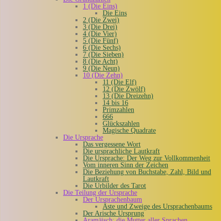
1 (Die Eins)
Die Eins
2 (Die Zwei)
3 (Die Drei)
4 (Die Vier)
5 (Die Fünf)
6 (Die Sechs)
7 (Die Sieben)
8 (Die Acht)
9 (Die Neun)
10 (Die Zehn)
11 (Die Elf)
12 (Die Zwölf)
13 (Die Dreizehn)
14 bis 16
Primzahlen
666
Glückszahlen
Magische Quadrate
Die Ursprache
Das vergessene Wort
Die ursprachliche Lautkraft
Die Ursprache: Der Weg zur Vollkommenheit
Vom inneren Sinn der Zeichen
Die Beziehung von Buchstabe, Zahl, Bild und
Lautkraft
Die Urbilder des Tarot
Die Teilung der Ursprache
Der Ursprachenbaum
Äste und Zweige des Ursprachenbaums
Der Arische Ursprung
Aramäisch: die Mutter aller Sprachen