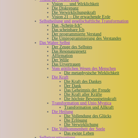
Vision … und Wirklichkeit
Die Diskrepanz
Die Verwirklichungskraft
Vision 21 – Die erwachende Erde
Selbstheilung und gesellschaftliche Transformation
Das „Schein-Ich“
Das scheinbare Ich
Der programmierte Verstand
Die Umprogrammierung des Verstandes
Das Wahre Selbst
Der Zeuge des Selbstes
Das Resonanzgesetz
Affirmation
Der Wille
Das Urvertrauen
Vom göttlichen Wesen des Menschen
Die metaphysische Wirklichkeit
Die Kraft
Die Kraft des Dankes
Der Dank
Das Geheimnis der Freude
Die Kraft aller Kräfte
Die höchste Bewusstseinskraft
Transformation und Unio Mystica
Transformation und Allkraft
Die Heilung
Die Vollendung des Glücks
Die Erlösung
Die Verwirklichung
Die Vollkommenheit der Seele
Das ewige Leben
Selbstverantwortung