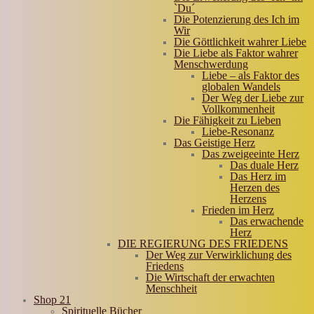
`Du´
Die Potenzierung des Ich im
Wir
Die Göttlichkeit wahrer Liebe
Die Liebe als Faktor wahrer
Menschwerdung
Liebe – als Faktor des
globalen Wandels
Der Weg der Liebe zur
Vollkommenheit
Die Fähigkeit zu Lieben
Liebe-Resonanz
Das Geistige Herz
Das zweigeeinte Herz
Das duale Herz
Das Herz im
Herzen des
Herzens
Frieden im Herz
Das erwachende
Herz
DIE REGIERUNG DES FRIEDENS
Der Weg zur Verwirklichung des
Friedens
Die Wirtschaft der erwachten
Menschheit
Shop 21
Spirituelle Bücher