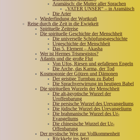
Aramäisch: die Mutter aller Sprachen
„VATER UNSER“ – in Aramäisch
Die Arier
Wiederfindung der Wortkraft
Reise durch die Zeit in die Ewigkeit
Spirituelle Zeitreise
Die spirituelle Geschichte der Menschheit
Die universelle Schöpfungsgeschichte
Urgeschichte der Menschheit
Das 5. Element – Akasha
Wer ist Hermes Trismegistos?
Atlantis und die große Flut
Von Ufos, Riesen und gefallenen Engeln
Die Arche, das Karma, der Tod
Kosmogonie der Götzen und Dämonen
Der geistige Turmbau zu Babel
Die Sprachverwirrung im heutigen Babel
Die spirituellen Wurzeln der Menschheit
Die alt-ägyptische Wurzel der
Uroffenbarung
Die persische Wurzel des Urevangeliums
Die jüdische Wurzel des Urevangeliums
Die brahmanische Wurzel des Ur-
Evangeliums
Die chinesische Wurzel der Ur-
Offenbarung
Der mystische Weg zur Vollkommenheit
Rückkehr ins Jetzt