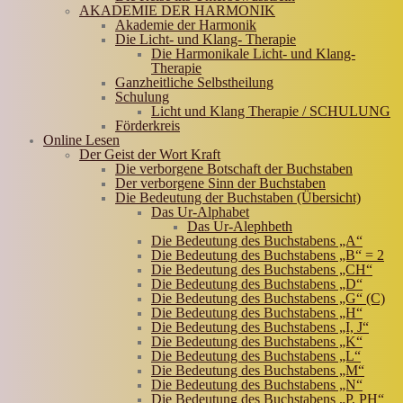
AKADEMIE DER HARMONIK
Akademie der Harmonik
Die Licht- und Klang- Therapie
Die Harmonikale Licht- und Klang-
Therapie
Ganzheitliche Selbstheilung
Schulung
Licht und Klang Therapie / SCHULUNG
Förderkreis
Online Lesen
Der Geist der Wort Kraft
Die verborgene Botschaft der Buchstaben
Der verborgene Sinn der Buchstaben
Die Bedeutung der Buchstaben (Übersicht)
Das Ur-Alphabet
Das Ur-Alephbeth
Die Bedeutung des Buchstabens „A“
Die Bedeutung des Buchstabens „B“ = 2
Die Bedeutung des Buchstabens „CH“
Die Bedeutung des Buchstabens „D“
Die Bedeutung des Buchstabens „G“ (C)
Die Bedeutung des Buchstabens „H“
Die Bedeutung des Buchstabens „I, J“
Die Bedeutung des Buchstabens „K“
Die Bedeutung des Buchstabens „L“
Die Bedeutung des Buchstabens „M“
Die Bedeutung des Buchstabens „N“
Die Bedeutung des Buchstabens „P, PH“