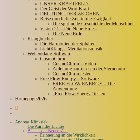
UNSER KRAFTFELD
Der Geist der Wort Kraft
DEUTUNG DER ZEICHEN
Reise durch die Zeit in die Ewigkeit
Die spirituelle Geschichte der Menschheit
Vision 21 – Die Neue Erde –
Die Neue Erde
Klangbücher
Die Harmonien der Sphären
LichtKlang – Meditationsmusik
Weltenklang Software
CosmoChron
CosmoChron – Video
Anleitung zum Lesen der Sternenuhr
CosmoChron testen
Free Flow Energy – Software
FREE FLOW ENERGY – Die
Anwendung
„Free Flow Energy“ testen
Homepage2026
Andreas Klinksiek
Die Aura des Lichtes
Bücher der Neuen Zeit
Erinnerung an die Wirklichkeit
Free Flow Energy / Harmonisierung