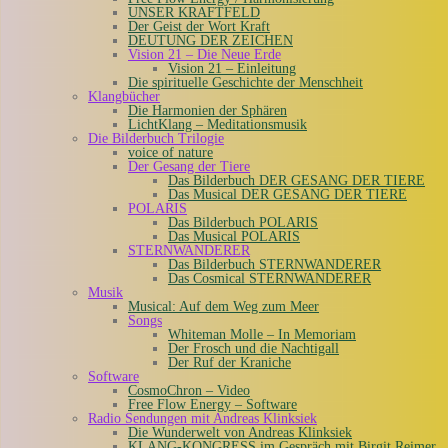
UNSER KRAFTFELD
Der Geist der Wort Kraft
DEUTUNG DER ZEICHEN
Vision 21 – Die Neue Erde
Vision 21 – Einleitung
Die spirituelle Geschichte der Menschheit
Klangbücher
Die Harmonien der Sphären
LichtKlang – Meditationsmusik
Die Bilderbuch Trilogie
voice of nature
Der Gesang der Tiere
Das Bilderbuch DER GESANG DER TIERE
Das Musical DER GESANG DER TIERE
POLARIS
Das Bilderbuch POLARIS
Das Musical POLARIS
STERNWANDERER
Das Bilderbuch STERNWANDERER
Das Cosmical STERNWANDERER
Musik
Musical: Auf dem Weg zum Meer
Songs
Whiteman Molle – In Memoriam
Der Frosch und die Nachtigall
Der Ruf der Kraniche
Software
CosmoChron – Video
Free Flow Energy – Software
Radio Sendungen mit Andreas Klinksiek
Die Wunderwelt von Andreas Klinksiek
KLANG-KONGRESS im Gespräch mit Birgit Reimer