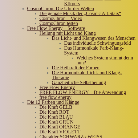
Körpers
CosmoChron: Die Uhr der Welten
Die geniale Musik der „Cosmic All-Stars“
CosmoChron – Video
CosmoChron testen
Free Flow Energy – Software
Heilung mit Licht und Klang
Das Licht- und Klangwesen des Menschen
Das individuelle Schwingungsfeld
Das Harmonikale Farb-Klang-
System
Welches System stimmt denn
nun?
Die Heilkraft der Farben
Die Harmonikale Licht- und Klang-
Therapie
Ganzheitliche Selbstheilung
Free Flow Energy
FREE FLOW ENERGY – Die Anwendung
free flow energy
Die 12 Farben und Klänge
Die Kraft GELB
Die Kraft ROT
Die Kraft BLAU
Die Kraft GRÜN
Die Kraft ORANGE
Die Kraft VIOLETT
Charakter SCHWARZ / WEISS