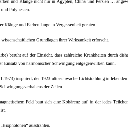
Farben und Klänge nicht nur in Ägypten, China und Persien … angew
 und Polynesien.
r Klänge und Farben lange in Vergessenheit geraten.
e wissenschaftlichen Grundlagen ihrer Wirksamkeit erforscht.
e) beruht auf der Einsicht, dass zahlreiche Krankheiten durch di
ter Einsatz von harmonischer Schwingung entgegenwirken kann.
1973) inspiriert, der 1923 ultraschwache Lichtstrahlung in lebenden
Schwingungsverhaltens der Zellen.
magnetischem Feld baut sich eine Kohärenz auf, in der jedes Teilche
st.
 „Biophotonen“ ausstrahlen.