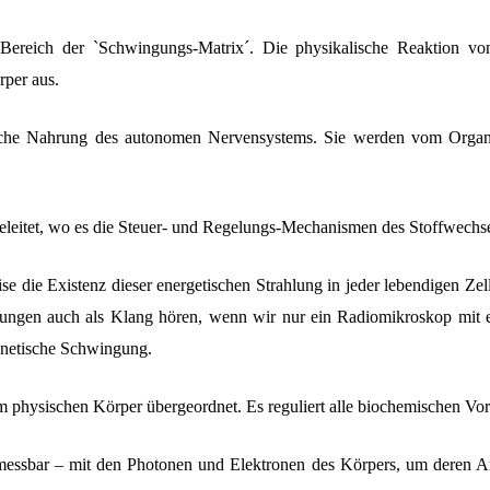
Bereich der `Schwingungs-Matrix´. Die physikalische Reaktion vo
rper aus.
sche Nahrung des autonomen Nervensystems. Sie werden vom Orga
geleitet, wo es die Steuer- und Regelungs-Mechanismen des Stoffwechse
se die Existenz dieser energetischen Strahlung in jeder lebendigen Zel
gungen auch als Klang hören, wenn wir nur ein Radiomikroskop mit e
gnetische Schwingung.
m physischen Körper übergeordnet. Es reguliert alle biochemischen Vo
messbar – mit den Photonen und Elektronen des Körpers, um deren A