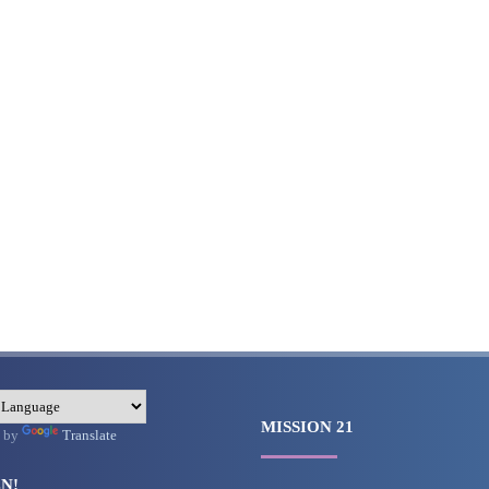
MISSION 21
d by
Translate
N!