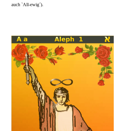
auch `All-ewig´).