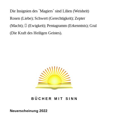
Die Insignien des `Magiers´ sind Lilien (Weisheit)
Rosen (Liebe); Schwert (Gerechtigkeit); Zepter
(Macht);  (Ewigkeit); Pentagramm (Erkenntnis); Gral
(Die Kraft des Heiligen Geistes).
B Ü C H E R M I T S I N N
Neuerscheinung 2022