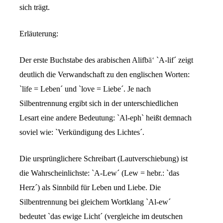
sich trägt.
Erläuterung:
Der erste Buchstabe des arabischen Alifb
ā‘
`A-lif´ zeigt
deutlich die Verwandschaft zu den englischen Worten:
`life = Leben´ und `love = Liebe´. Je nach
Silbentrennung ergibt sich in der unterschiedlichen
Lesart eine andere Bedeutung: `Al-eph` heißt demnach
soviel wie: `Verkündigung des Lichtes´.
Die ursprünglichere Schreibart (Lautverschiebung) ist
die Wahrscheinlichste: `A-Lew´ (Lew = hebr.: `das
Herz´) als Sinnbild für Leben und Liebe. Die
Silbentrennung bei gleichem Wortklang `Al-ew´
bedeutet `das ewige Licht´ (vergleiche im deutschen