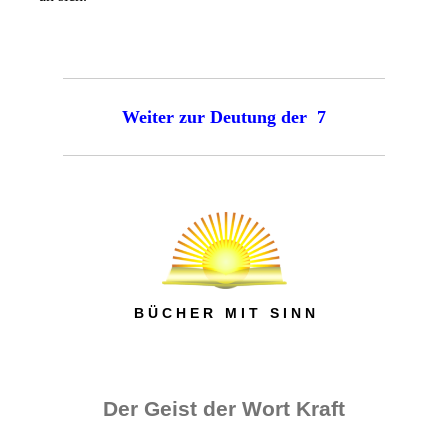
Weiter zur Deutung der 7
B Ü C H E R M I T S I N N
Der Geist der Wort Kraft