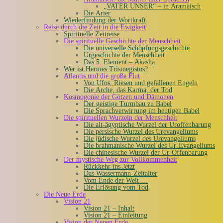
„VATER UNSER“ – in Aramäisch
Die Arier
Wiederfindung der Wortkraft
Reise durch die Zeit in die Ewigkeit
Spirituelle Zeitreise
Die spirituelle Geschichte der Menschheit
Die universelle Schöpfungsgeschichte
Urgeschichte der Menschheit
Das 5. Element – Akasha
Wer ist Hermes Trismegistos?
Atlantis und die große Flut
Von Ufos, Riesen und gefallenen Engeln
Die Arche, das Karma, der Tod
Kosmogonie der Götzen und Dämonen
Der geistige Turmbau zu Babel
Die Sprachverwirrung im heutigen Babel
Die spirituellen Wurzeln der Menschheit
Die alt-ägyptische Wurzel der Uroffenbarung
Die persische Wurzel des Urevangeliums
Die jüdische Wurzel des Urevangeliums
Die brahmanische Wurzel des Ur-Evangeliums
Die chinesische Wurzel der Ur-Offenbarung
Der mystische Weg zur Vollkommenheit
Rückkehr ins Jetzt
Das Wassermann-Zeitalter
Vom Ende der Welt …
Die Erlösung vom Tod
Die Neue Erde
Vision 21
Vision 21 – Inhalt
Vision 21 – Einleitung
Vision der Neuen Erde