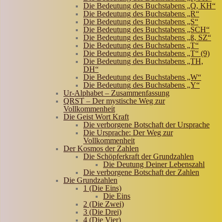
Die Bedeutung des Buchstabens „Q, KH“
Die Bedeutung des Buchstabens „R“
Die Bedeutung des Buchstabens „S“
Die Bedeutung des Buchstabens „SCH“
Die Bedeutung des Buchstabens „ß, SZ“
Die Bedeutung des Buchstabens „T“
Die Bedeutung des Buchstabens „T“ (9)
Die Bedeutung des Buchstabens „TH,
DH“
Die Bedeutung des Buchstabens „W“
Die Bedeutung des Buchstabens „Y“
Ur-Alphabet – Zusammenfassung
QRST – Der mystische Weg zur
Vollkommenheit
Die Geist Wort Kraft
Die verborgene Botschaft der Ursprache
Die Ursprache: Der Weg zur
Vollkommenheit
Der Kosmos der Zahlen
Die Schöpferkraft der Grundzahlen
Die Deutung Deiner Lebenszahl
Die verborgene Botschaft der Zahlen
Die Grundzahlen
1 (Die Eins)
Die Eins
2 (Die Zwei)
3 (Die Drei)
4 (Die Vier)