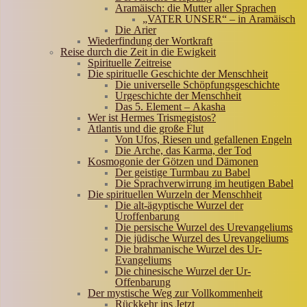
Aramäisch: die Mutter aller Sprachen
„VATER UNSER“ – in Aramäisch
Die Arier
Wiederfindung der Wortkraft
Reise durch die Zeit in die Ewigkeit
Spirituelle Zeitreise
Die spirituelle Geschichte der Menschheit
Die universelle Schöpfungsgeschichte
Urgeschichte der Menschheit
Das 5. Element – Akasha
Wer ist Hermes Trismegistos?
Atlantis und die große Flut
Von Ufos, Riesen und gefallenen Engeln
Die Arche, das Karma, der Tod
Kosmogonie der Götzen und Dämonen
Der geistige Turmbau zu Babel
Die Sprachverwirrung im heutigen Babel
Die spirituellen Wurzeln der Menschheit
Die alt-ägyptische Wurzel der
Uroffenbarung
Die persische Wurzel des Urevangeliums
Die jüdische Wurzel des Urevangeliums
Die brahmanische Wurzel des Ur-
Evangeliums
Die chinesische Wurzel der Ur-
Offenbarung
Der mystische Weg zur Vollkommenheit
Rückkehr ins Jetzt