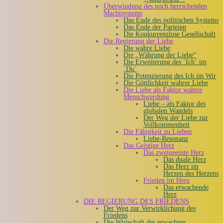
Überwindung des noch herrschenden
Machtsystems
Das Ende des politischen Systems
Das Ende der Parteien
Die Konkurrenzlose Gesellschaft
Die Regierung der Liebe
Die wahre Liebe
Die „Währung der Liebe“
Die Erweiterung des `Ich´ im
`Du´
Die Potenzierung des Ich im Wir
Die Göttlichkeit wahrer Liebe
Die Liebe als Faktor wahrer
Menschwerdung
Liebe – als Faktor des
globalen Wandels
Der Weg der Liebe zur
Vollkommenheit
Die Fähigkeit zu Lieben
Liebe-Resonanz
Das Geistige Herz
Das zweigeeinte Herz
Das duale Herz
Das Herz im
Herzen des Herzens
Frieden im Herz
Das erwachende
Herz
DIE REGIERUNG DES FRIEDENS
Der Weg zur Verwirklichung des
Friedens
Die Wirtschaft der erwachten