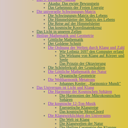
Akasha: Das ewige Bewusstsein
Das Geheimnis der Freien Energie
Die universelle Schwingungs-Matrix
Die Schwingungs-Matrix des Lebens
Die Himmelsleiter der Matrix des Lebens
Die Reise auf der Himmelsleiter
Das kosmische Koordinatenkreuz
Das Licht in unseren Zellen
Heilige Mathematik und Geometrie
Göttliche Mathematik
Der Goldene Schnitt
Die Ordnung der Welten durch Klang und Zahl
Wie Leibniz 1697 den Computer erfand
Die Wirkung von Klang auf Körper und
Seele
Das Prinzip der Oktavierung
Die Schöpferkraft der Grundzahlen
Die Göttliche Mathematik der Natur
Organische Geometrie
Die Weltharmonik Metatrons
Johannes Kepler: „Harmonice Mundi“
Das Universum ist Licht und Klang
Die Harmonie der Kosmischen Sphären
Die Harmonien der Mikrokosmischen
Sphären
Die kosmische 12-Ton-Musik
Energetische Klangreise
Das kosmische MonoChord
Die Klangwirklichkeit des Universums
Die Welt ist Klang
Die Klangwelten der Natur
Die Heilige Geometrie des Klanges