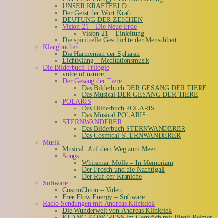
UNSER KRAFTFELD
Der Geist der Wort Kraft
DEUTUNG DER ZEICHEN
Vision 21 – Die Neue Erde
Vision 21 – Einleitung
Die spirituelle Geschichte der Menschheit
Klangbücher
Die Harmonien der Sphären
LichtKlang – Meditationsmusik
Die Bilderbuch Trilogie
voice of nature
Der Gesang der Tiere
Das Bilderbuch DER GESANG DER TIERE
Das Musical DER GESANG DER TIERE
POLARIS
Das Bilderbuch POLARIS
Das Musical POLARIS
STERNWANDERER
Das Bilderbuch STERNWANDERER
Das Cosmical STERNWANDERER
Musik
Musical: Auf dem Weg zum Meer
Songs
Whiteman Molle – In Memoriam
Der Frosch und die Nachtigall
Der Ruf der Kraniche
Software
CosmoChron – Video
Free Flow Energy – Software
Radio Sendungen mit Andreas Klinksiek
Die Wunderwelt von Andreas Klinksiek
KLANG-KONGRESS im Gespräch mit Birgit Reimer