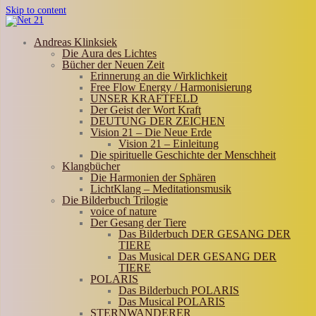
Skip to content
Andreas Klinksiek
Die Aura des Lichtes
Bücher der Neuen Zeit
Erinnerung an die Wirklichkeit
Free Flow Energy / Harmonisierung
UNSER KRAFTFELD
Der Geist der Wort Kraft
DEUTUNG DER ZEICHEN
Vision 21 – Die Neue Erde
Vision 21 – Einleitung
Die spirituelle Geschichte der Menschheit
Klangbücher
Die Harmonien der Sphären
LichtKlang – Meditationsmusik
Die Bilderbuch Trilogie
voice of nature
Der Gesang der Tiere
Das Bilderbuch DER GESANG DER
TIERE
Das Musical DER GESANG DER
TIERE
POLARIS
Das Bilderbuch POLARIS
Das Musical POLARIS
STERNWANDERER