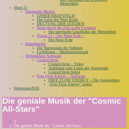
Menschheit
Shop 21
Spirituelle Bücher
UNSER KRAFTFELD
Der Geist der Wort Kraft
DEUTUNG DER ZEICHEN
Reise durch die Zeit in die Ewigkeit
Die spirituelle Geschichte der Menschheit
Vision 21 – Die Neue Erde –
Die Neue Erde
Klangbücher
Die Harmonien der Sphären
LichtKlang – Meditationsmusik
Weltenklang Software
CosmoChron
CosmoChron – Video
Anleitung zum Lesen der Sternenuhr
CosmoChron testen
Free Flow Energy – Software
FREE FLOW ENERGY – Die Anwendung
„Free Flow Energy“ testen
Homepage2026
Die geniale Musik der "Cosmic
All-Stars"
Die geniale Musik der "Cosmic All-Stars"