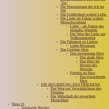
`Du´
Die Potenzierung des Ich im
Wir
Die Göttlichkeit wahrer Liebe
Die Liebe als Faktor wahrer
Menschwerdung
Liebe – als Faktor des
globalen Wandels
Der Weg der Liebe zur
Vollkommenheit
Die Fähigkeit zu Lieben
Liebe-Resonanz
Das Geistige Herz
Das zweigeeinte Herz
Das duale Herz
Das Herz im
Herzen des
Herzens
Frieden im Herz
Das erwachende
Herz
DIE REGIERUNG DES FRIEDENS
Der Weg zur Verwirklichung des
Friedens
Die Wirtschaft der erwachten
Menschheit
Shop 21
Spirituelle Bücher