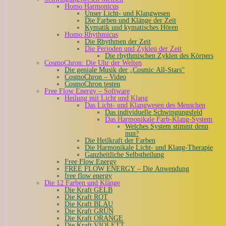
Homo Harmonicus
Unser Licht- und Klangwesen
Die Farben und Klänge der Zeit
Kymatik und kymatisches Hören
Homo Rhythmicus
Die Rhythmen der Zeit
Die Perioden und Zyklen der Zeit
Die rhythmischen Zyklen des Körpers
CosmoChron: Die Uhr der Welten
Die geniale Musik der „Cosmic All-Stars“
CosmoChron – Video
CosmoChron testen
Free Flow Energy – Software
Heilung mit Licht und Klang
Das Licht- und Klangwesen des Menschen
Das individuelle Schwingungsfeld
Das Harmonikale Farb-Klang-System
Welches System stimmt denn
nun?
Die Heilkraft der Farben
Die Harmonikale Licht- und Klang-Therapie
Ganzheitliche Selbstheilung
Free Flow Energy
FREE FLOW ENERGY – Die Anwendung
free flow energy
Die 12 Farben und Klänge
Die Kraft GELB
Die Kraft ROT
Die Kraft BLAU
Die Kraft GRÜN
Die Kraft ORANGE
Die Kraft VIOLETT