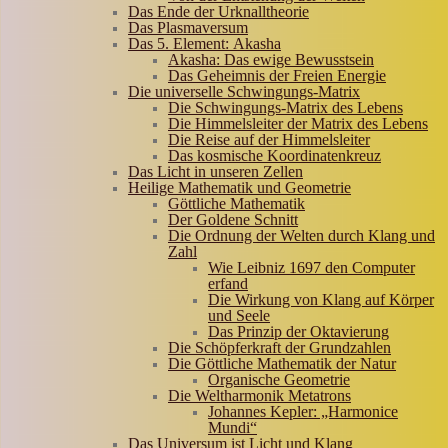
Das Ende der Urknalltheorie
Das Plasmaversum
Das 5. Element: Akasha
Akasha: Das ewige Bewusstsein
Das Geheimnis der Freien Energie
Die universelle Schwingungs-Matrix
Die Schwingungs-Matrix des Lebens
Die Himmelsleiter der Matrix des Lebens
Die Reise auf der Himmelsleiter
Das kosmische Koordinatenkreuz
Das Licht in unseren Zellen
Heilige Mathematik und Geometrie
Göttliche Mathematik
Der Goldene Schnitt
Die Ordnung der Welten durch Klang und
Zahl
Wie Leibniz 1697 den Computer
erfand
Die Wirkung von Klang auf Körper
und Seele
Das Prinzip der Oktavierung
Die Schöpferkraft der Grundzahlen
Die Göttliche Mathematik der Natur
Organische Geometrie
Die Weltharmonik Metatrons
Johannes Kepler: „Harmonice
Mundi“
Das Universum ist Licht und Klang