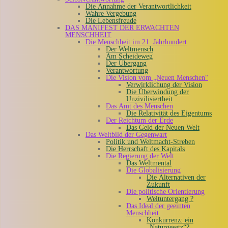
Die Annahme der Verantwortlichkeit
Wahre Vergebung
Die Lebensfreude
DAS MANIFEST DER ERWACHTEN
MENSCHHEIT
Die Menschheit im 21. Jahrhundert
Der Weltmensch
Am Scheideweg
Der Übergang
Verantwortung
Die Vision vom „Neuen Menschen“
Verwirklichung der Vision
Die Überwindung der
Unzivilisiertheit
Das Amt des Menschen
Die Relativität des Eigentums
Der Reichtum der Erde
Das Geld der Neuen Welt
Das Weltbild der Gegenwart
Politik und Weltmacht-Streben
Die Herrschaft des Kapitals
Die Regierung der Welt
Das Weltmental
Die Globalisierung
Die Alternativen der
Zukunft
Die politische Orientierung
Weltuntergang ?
Das Ideal der geeinten
Menschheit
Konkurrenz: ein
„Naturgesetz“?