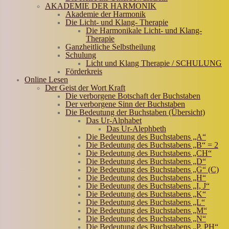
AKADEMIE DER HARMONIK
Akademie der Harmonik
Die Licht- und Klang- Therapie
Die Harmonikale Licht- und Klang-
Therapie
Ganzheitliche Selbstheilung
Schulung
Licht und Klang Therapie / SCHULUNG
Förderkreis
Online Lesen
Der Geist der Wort Kraft
Die verborgene Botschaft der Buchstaben
Der verborgene Sinn der Buchstaben
Die Bedeutung der Buchstaben (Übersicht)
Das Ur-Alphabet
Das Ur-Alephbeth
Die Bedeutung des Buchstabens „A“
Die Bedeutung des Buchstabens „B“ = 2
Die Bedeutung des Buchstabens „CH“
Die Bedeutung des Buchstabens „D“
Die Bedeutung des Buchstabens „G“ (C)
Die Bedeutung des Buchstabens „H“
Die Bedeutung des Buchstabens „I, J“
Die Bedeutung des Buchstabens „K“
Die Bedeutung des Buchstabens „L“
Die Bedeutung des Buchstabens „M“
Die Bedeutung des Buchstabens „N“
Die Bedeutung des Buchstabens „P, PH“