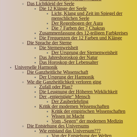
Das Lichtkleid der Seele
Die 12 Klänge der Seele
Licht, Klang und Zeit im Spiegel der
menschlichen Seele
Der Regenbogen der Aura
Die 7 Farben der 7 Chakras
Zusammenfassung des 12-teiligen Farbkreises
Die Frequenzen der 12 Farben und Klänge
Die Sprache der Sterne
Die Sternenweisheit
Der Ursprung der Sternenweisheit
Das Jahreshoroskop der Natur
Das Horoskop der Lebensalter
Universelle Harmonik
Die Ganzheitliche Wissenschaft
Der Ursprung der Harmonik
Wie die Ganzheitlichkeit verloren ging
Zufall oder Plan?
Die Leugnung der Höheren Wirklichkeit
Der „entgeistigte“ Mensch
Der Zauberlehrling
Kritik der modernen Wissenschaften
Kritik der empirischen Wissenschaften
Wissen ist Macht
Vom „Segen“ der modernen Medizin
Die Entstehung des Universums
Wie entstand das Universum???
Von der Entstehung der Welten