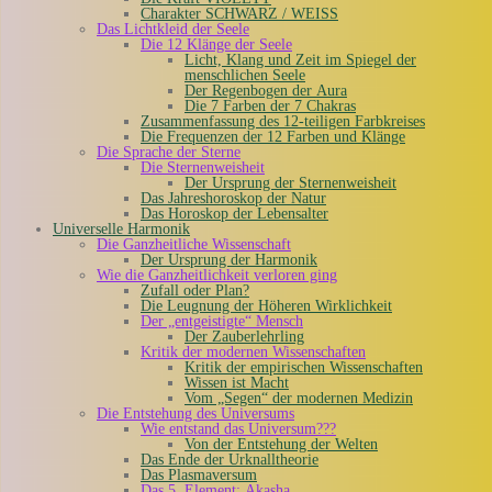
Charakter SCHWARZ / WEISS
Das Lichtkleid der Seele
Die 12 Klänge der Seele
Licht, Klang und Zeit im Spiegel der
menschlichen Seele
Der Regenbogen der Aura
Die 7 Farben der 7 Chakras
Zusammenfassung des 12-teiligen Farbkreises
Die Frequenzen der 12 Farben und Klänge
Die Sprache der Sterne
Die Sternenweisheit
Der Ursprung der Sternenweisheit
Das Jahreshoroskop der Natur
Das Horoskop der Lebensalter
Universelle Harmonik
Die Ganzheitliche Wissenschaft
Der Ursprung der Harmonik
Wie die Ganzheitlichkeit verloren ging
Zufall oder Plan?
Die Leugnung der Höheren Wirklichkeit
Der „entgeistigte“ Mensch
Der Zauberlehrling
Kritik der modernen Wissenschaften
Kritik der empirischen Wissenschaften
Wissen ist Macht
Vom „Segen“ der modernen Medizin
Die Entstehung des Universums
Wie entstand das Universum???
Von der Entstehung der Welten
Das Ende der Urknalltheorie
Das Plasmaversum
Das 5. Element: Akasha