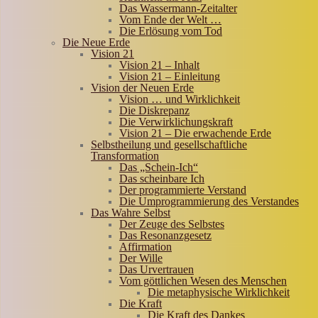
Das Wassermann-Zeitalter
Vom Ende der Welt …
Die Erlösung vom Tod
Die Neue Erde
Vision 21
Vision 21 – Inhalt
Vision 21 – Einleitung
Vision der Neuen Erde
Vision … und Wirklichkeit
Die Diskrepanz
Die Verwirklichungskraft
Vision 21 – Die erwachende Erde
Selbstheilung und gesellschaftliche
Transformation
Das „Schein-Ich“
Das scheinbare Ich
Der programmierte Verstand
Die Umprogrammierung des Verstandes
Das Wahre Selbst
Der Zeuge des Selbstes
Das Resonanzgesetz
Affirmation
Der Wille
Das Urvertrauen
Vom göttlichen Wesen des Menschen
Die metaphysische Wirklichkeit
Die Kraft
Die Kraft des Dankes