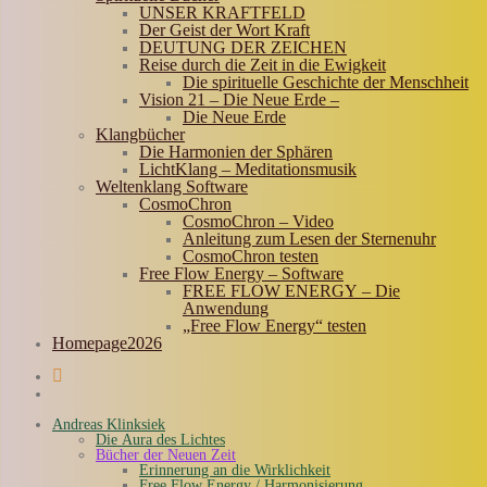
UNSER KRAFTFELD
Der Geist der Wort Kraft
DEUTUNG DER ZEICHEN
Reise durch die Zeit in die Ewigkeit
Die spirituelle Geschichte der Menschheit
Vision 21 – Die Neue Erde –
Die Neue Erde
Klangbücher
Die Harmonien der Sphären
LichtKlang – Meditationsmusik
Weltenklang Software
CosmoChron
CosmoChron – Video
Anleitung zum Lesen der Sternenuhr
CosmoChron testen
Free Flow Energy – Software
FREE FLOW ENERGY – Die
Anwendung
„Free Flow Energy“ testen
Homepage2026
Andreas Klinksiek
Die Aura des Lichtes
Bücher der Neuen Zeit
Erinnerung an die Wirklichkeit
Free Flow Energy / Harmonisierung