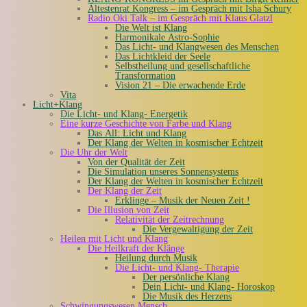
Ältestenrat Kongress – im Gespräch mit Isha Schury
Radio Oki Talk – im Gespräch mit Klaus Glatzl
Die Welt ist Klang
Harmonikale Astro-Sophie
Das Licht- und Klangwesen des Menschen
Das Lichtkleid der Seele
Selbstheilung und gesellschaftliche
Transformation
Vision 21 – Die erwachende Erde
Vita
Licht+Klang
Die Licht- und Klang- Energetik
Eine kurze Geschichte von Farbe und Klang
Das All: Licht und Klang
Der Klang der Welten in kosmischer Echtzeit
Die Uhr der Welt
Von der Qualität der Zeit
Die Simulation unseres Sonnensystems
Der Klang der Welten in kosmischer Echtzeit
Der Klang der Zeit
Erklinge – Musik der Neuen Zeit !
Die Illusion von Zeit
Relativität der Zeitrechnung
Die Vergewaltigung der Zeit
Heilen mit Licht und Klang
Die Heilkraft der Klänge
Heilung durch Musik
Die Licht- und Klang- Therapie
Der persönliche Klang
Dein Licht- und Klang- Horoskop
Die Musik des Herzens
Schwingungswesen Mensch