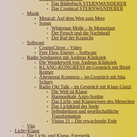
Das Bilderbuch STERNWANDERER
Das Cosmical STERNWANDERER
Musik
Musical: Auf dem Weg zum Meer
Songs
Whiteman Molle – In Memoriam
Der Frosch und die Nachtigall
Der Ruf der Kraniche
Software
CosmoChron – Video
Free Flow Energy – Software
Radio Sendungen mit Andreas Klinksiek
Die Wunderwelt von Andreas Klinksiek
KLANG-KONGRESS im Gespräch mit Birgit
Reimer
Ältestenrat Kongress – im Gespräch mit Isha
Schury
Radio Oki Talk – im Gespräch mit Klaus Glatzl
Die Welt ist Klang
Harmonikale Astro-Sophie
Das Licht- und Klangwesen des Menschen
Das Lichtkleid der Seele
Selbstheilung und gesellschaftliche
Transformation
Vision 21 – Die erwachende Erde
Vita
Licht+Klang
Die Licht- und Klang- Energetik