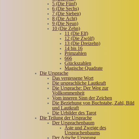
5 (Die Fünf)
6 (Die Sechs)
7 (Die Sieben)
8 (Die Acht)
9 (Die Neun)
10 (Die Zehn)
11 (Die Elf)
12 (Die Zwölf)
13 (Die Dreizehn)
14 bis 16
Primzahlen
666
Glückszahlen
Magische Quadrate
Die Ursprache
Das vergessene Wort
Die ursprachliche Lautkraft
Die Ursprache: Der Weg zur
Vollkommenheit
Vom inneren Sinn der Zeichen
Die Beziehung von Buchstabe, Zahl, Bild
und Lautkraft
Die Urbilder des Tarot
Die Teilung der Ursprache
Der Ursprachenbaum
Äste und Zweige des
Ursprachenbaums
Der Arische Ursprung