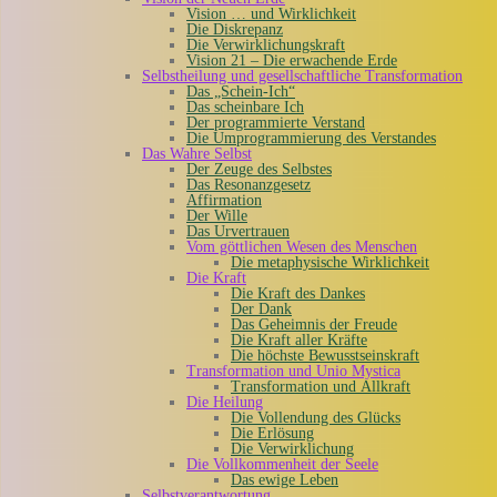
Vision … und Wirklichkeit
Die Diskrepanz
Die Verwirklichungskraft
Vision 21 – Die erwachende Erde
Selbstheilung und gesellschaftliche Transformation
Das „Schein-Ich“
Das scheinbare Ich
Der programmierte Verstand
Die Umprogrammierung des Verstandes
Das Wahre Selbst
Der Zeuge des Selbstes
Das Resonanzgesetz
Affirmation
Der Wille
Das Urvertrauen
Vom göttlichen Wesen des Menschen
Die metaphysische Wirklichkeit
Die Kraft
Die Kraft des Dankes
Der Dank
Das Geheimnis der Freude
Die Kraft aller Kräfte
Die höchste Bewusstseinskraft
Transformation und Unio Mystica
Transformation und Allkraft
Die Heilung
Die Vollendung des Glücks
Die Erlösung
Die Verwirklichung
Die Vollkommenheit der Seele
Das ewige Leben
Selbstverantwortung