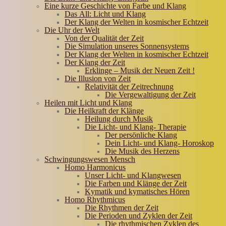
Eine kurze Geschichte von Farbe und Klang
Das All: Licht und Klang
Der Klang der Welten in kosmischer Echtzeit
Die Uhr der Welt
Von der Qualität der Zeit
Die Simulation unseres Sonnensystems
Der Klang der Welten in kosmischer Echtzeit
Der Klang der Zeit
Erklinge – Musik der Neuen Zeit !
Die Illusion von Zeit
Relativität der Zeitrechnung
Die Vergewaltigung der Zeit
Heilen mit Licht und Klang
Die Heilkraft der Klänge
Heilung durch Musik
Die Licht- und Klang- Therapie
Der persönliche Klang
Dein Licht- und Klang- Horoskop
Die Musik des Herzens
Schwingungswesen Mensch
Homo Harmonicus
Unser Licht- und Klangwesen
Die Farben und Klänge der Zeit
Kymatik und kymatisches Hören
Homo Rhythmicus
Die Rhythmen der Zeit
Die Perioden und Zyklen der Zeit
Die rhythmischen Zyklen des