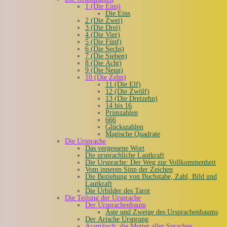
1 (Die Eins)
Die Eins
2 (Die Zwei)
3 (Die Drei)
4 (Die Vier)
5 (Die Fünf)
6 (Die Sechs)
7 (Die Sieben)
8 (Die Acht)
9 (Die Neun)
10 (Die Zehn)
11 (Die Elf)
12 (Die Zwölf)
13 (Die Dreizehn)
14 bis 16
Primzahlen
666
Glückszahlen
Magische Quadrate
Die Ursprache
Das vergessene Wort
Die ursprachliche Lautkraft
Die Ursprache: Der Weg zur Vollkommenheit
Vom inneren Sinn der Zeichen
Die Beziehung von Buchstabe, Zahl, Bild und
Lautkraft
Die Urbilder des Tarot
Die Teilung der Ursprache
Der Ursprachenbaum
Äste und Zweige des Ursprachenbaums
Der Arische Ursprung
Aramäisch: die Mutter aller Sprachen