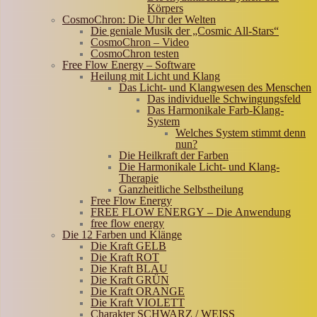
Körpers
CosmoChron: Die Uhr der Welten
Die geniale Musik der „Cosmic All-Stars“
CosmoChron – Video
CosmoChron testen
Free Flow Energy – Software
Heilung mit Licht und Klang
Das Licht- und Klangwesen des Menschen
Das individuelle Schwingungsfeld
Das Harmonikale Farb-Klang-
System
Welches System stimmt denn
nun?
Die Heilkraft der Farben
Die Harmonikale Licht- und Klang-
Therapie
Ganzheitliche Selbstheilung
Free Flow Energy
FREE FLOW ENERGY – Die Anwendung
free flow energy
Die 12 Farben und Klänge
Die Kraft GELB
Die Kraft ROT
Die Kraft BLAU
Die Kraft GRÜN
Die Kraft ORANGE
Die Kraft VIOLETT
Charakter SCHWARZ / WEISS