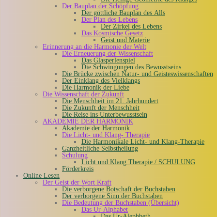
Der Bauplan der Schöpfung
Der göttliche Bauplan des Alls
Der Plan des Lebens
Der Zirkel des Lebens
Das Kosmische Gesetz
Geist und Materie
Erinnerung an die Harmonie der Welt
Die Erneuerung der Wissenschaft
Das Glasperlenspiel
Die Schwingungen des Bewusstseins
Die Brücke zwischen Natur- und Geisteswissenschaften
Der Einklang des Vielklangs
Die Harmonik der Liebe
Die Wissenschaft der Zukunft
Die Menschheit im 21. Jahrhundert
Die Zukunft der Menschheit
Die Reise ins Unterbewusstsein
AKADEMIE DER HARMONIK
Akademie der Harmonik
Die Licht- und Klang- Therapie
Die Harmonikale Licht- und Klang-Therapie
Ganzheitliche Selbstheilung
Schulung
Licht und Klang Therapie / SCHULUNG
Förderkreis
Online Lesen
Der Geist der Wort Kraft
Die verborgene Botschaft der Buchstaben
Der verborgene Sinn der Buchstaben
Die Bedeutung der Buchstaben (Übersicht)
Das Ur-Alphabet
Das Ur-Alephbeth