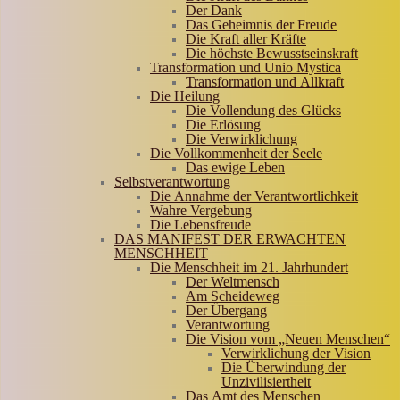
Der Dank
Das Geheimnis der Freude
Die Kraft aller Kräfte
Die höchste Bewusstseinskraft
Transformation und Unio Mystica
Transformation und Allkraft
Die Heilung
Die Vollendung des Glücks
Die Erlösung
Die Verwirklichung
Die Vollkommenheit der Seele
Das ewige Leben
Selbstverantwortung
Die Annahme der Verantwortlichkeit
Wahre Vergebung
Die Lebensfreude
DAS MANIFEST DER ERWACHTEN
MENSCHHEIT
Die Menschheit im 21. Jahrhundert
Der Weltmensch
Am Scheideweg
Der Übergang
Verantwortung
Die Vision vom „Neuen Menschen“
Verwirklichung der Vision
Die Überwindung der
Unzivilisiertheit
Das Amt des Menschen