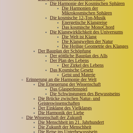
Die Harmonie der Kosmischen Sphären
Die Harmonien der
Mikrokosmischen Sphären
Die kosmische 12-Ton-Musik
Energetische Klangreise
Das kosmische MonoChord
Die Klangwirklichkeit des Universums
Die Welt ist Klang
Die Klangwelten der Natur
Die Heilige Geometrie des Klanges
Der Bauplan der Schöpfung
Der göttliche Bauplan des Alls
Der Plan des Lebens
Der Zirkel des Lebens
Das Kosmische Gesetz
Geist und Materie
Erinnerung an die Harmonie der Welt
Die Erneuerung der Wissenschaft
Das Glasperlenspiel
Die Schwingungen des Bewusstseins
Die Brücke zwischen Natur- und
Geisteswissenschaften
Der Einklang des Vielklangs
Die Harmonik der Liebe
Die Wissenschaft der Zukunft
Die Menschheit im 21. Jahrhundert
Die Zukunft der Menschheit
Die Reise ins Unterbewusstsein