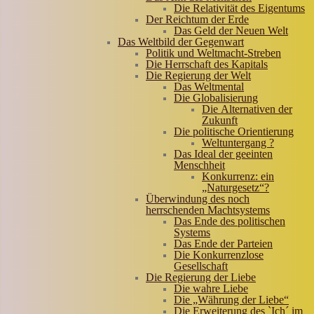
Die Relativität des Eigentums
Der Reichtum der Erde
Das Geld der Neuen Welt
Das Weltbild der Gegenwart
Politik und Weltmacht-Streben
Die Herrschaft des Kapitals
Die Regierung der Welt
Das Weltmental
Die Globalisierung
Die Alternativen der
Zukunft
Die politische Orientierung
Weltuntergang ?
Das Ideal der geeinten
Menschheit
Konkurrenz: ein
„Naturgesetz“?
Überwindung des noch
herrschenden Machtsystems
Das Ende des politischen
Systems
Das Ende der Parteien
Die Konkurrenzlose
Gesellschaft
Die Regierung der Liebe
Die wahre Liebe
Die „Währung der Liebe“
Die Erweiterung des `Ich´ im