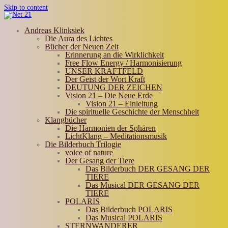
Skip to content
Andreas Klinksiek
Die Aura des Lichtes
Bücher der Neuen Zeit
Erinnerung an die Wirklichkeit
Free Flow Energy / Harmonisierung
UNSER KRAFTFELD
Der Geist der Wort Kraft
DEUTUNG DER ZEICHEN
Vision 21 – Die Neue Erde
Vision 21 – Einleitung
Die spirituelle Geschichte der Menschheit
Klangbücher
Die Harmonien der Sphären
LichtKlang – Meditationsmusik
Die Bilderbuch Trilogie
voice of nature
Der Gesang der Tiere
Das Bilderbuch DER GESANG DER
TIERE
Das Musical DER GESANG DER
TIERE
POLARIS
Das Bilderbuch POLARIS
Das Musical POLARIS
STERNWANDERER