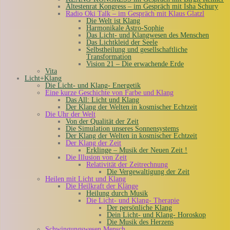
Ältestenrat Kongress – im Gespräch mit Isha Schury
Radio Oki Talk – im Gespräch mit Klaus Glatzl
Die Welt ist Klang
Harmonikale Astro-Sophie
Das Licht- und Klangwesen des Menschen
Das Lichtkleid der Seele
Selbstheilung und gesellschaftliche
Transformation
Vision 21 – Die erwachende Erde
Vita
Licht+Klang
Die Licht- und Klang- Energetik
Eine kurze Geschichte von Farbe und Klang
Das All: Licht und Klang
Der Klang der Welten in kosmischer Echtzeit
Die Uhr der Welt
Von der Qualität der Zeit
Die Simulation unseres Sonnensystems
Der Klang der Welten in kosmischer Echtzeit
Der Klang der Zeit
Erklinge – Musik der Neuen Zeit !
Die Illusion von Zeit
Relativität der Zeitrechnung
Die Vergewaltigung der Zeit
Heilen mit Licht und Klang
Die Heilkraft der Klänge
Heilung durch Musik
Die Licht- und Klang- Therapie
Der persönliche Klang
Dein Licht- und Klang- Horoskop
Die Musik des Herzens
Schwingungswesen Mensch