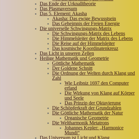
Das Ende der Urknalltheorie
Das Plasmaversum
Das 5. Element: Akasha
Akasha: Das ewige Bewusstsein
Das Geheimnis der Freien Energie
Die universelle Schwingungs-Matrix
Die Schwingungs-Matrix des Lebens
Die Himmelsleiter der Matrix des Lebens
Die Reise auf der Himmelsleiter
Das kosmische Koordinatenkreuz
Das Licht in unseren Zellen
Heilige Mathematik und Geometrie
Göttliche Mathematik
Der Goldene Schnitt
Die Ordnung der Welten durch Klang und
Zahl
Wie Leibniz 1697 den Computer
erfand
Die Wirkung von Klang auf Körper
und Seele
Das Prinzip der Oktavierung
Die Schöpferkraft der Grundzahlen
Die Göttliche Mathematik der Natur
Organische Geometrie
Die Weltharmonik Metatrons
Johannes Kepler: „Harmonice
Mundi“
Das Universum ist Licht und Klang