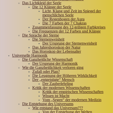
Das Lichtkleid der Seele
Die 12 Klänge der Seele
Licht, Klang und Zeit im Spiegel der
menschlichen Seele
Der Regenbogen der Aura
Die 7 Farben der 7 Chakras
Zusammenfassung des 12-teiligen Farbkreises
Die Frequenzen der 12 Farben und Klänge
Die Sprache der Sterne
Die Sternenweisheit
Der Ursprung der Sternenweisheit
Das Jahreshoroskop der Natur
Das Horoskop der Lebensalter
Universelle Harmonik
Die Ganzheitliche Wissenschaft
Der Ursprung der Harmonik
Wie die Ganzheitlichkeit verloren ging
Zufall oder Plan?
Die Leugnung der Höheren Wirklichkeit
Der „entgeistigte“ Mensch
Der Zauberlehrling
Kritik der modernen Wissenschaften
Kritik der empirischen Wissenschaften
Wissen ist Macht
Vom „Segen“ der modernen Medizin
Die Entstehung des Universums
Wie entstand das Universum???
Von der Entstehung der Welten