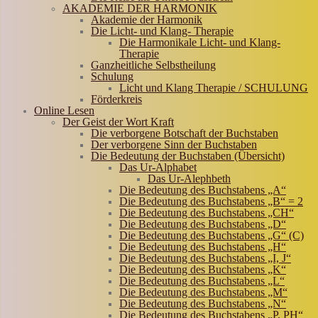
AKADEMIE DER HARMONIK
Akademie der Harmonik
Die Licht- und Klang- Therapie
Die Harmonikale Licht- und Klang-
Therapie
Ganzheitliche Selbstheilung
Schulung
Licht und Klang Therapie / SCHULUNG
Förderkreis
Online Lesen
Der Geist der Wort Kraft
Die verborgene Botschaft der Buchstaben
Der verborgene Sinn der Buchstaben
Die Bedeutung der Buchstaben (Übersicht)
Das Ur-Alphabet
Das Ur-Alephbeth
Die Bedeutung des Buchstabens „A“
Die Bedeutung des Buchstabens „B“ = 2
Die Bedeutung des Buchstabens „CH“
Die Bedeutung des Buchstabens „D“
Die Bedeutung des Buchstabens „G“ (C)
Die Bedeutung des Buchstabens „H“
Die Bedeutung des Buchstabens „I, J“
Die Bedeutung des Buchstabens „K“
Die Bedeutung des Buchstabens „L“
Die Bedeutung des Buchstabens „M“
Die Bedeutung des Buchstabens „N“
Die Bedeutung des Buchstabens „P, PH“