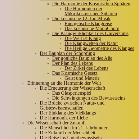
Die Harmonie der Kosmischen Sphären
Die Harmonien der
Mikrokosmischen Sphären
Die kosmische 12-Ton-Musik
Energetische Klangreise
Das kosmische MonoChord
Die Klangwirklichkeit des Universums
Die Welt ist Klang
Die Klangwelten der Natur
Die Heilige Geometrie des Klanges
Der Bauplan der Schöpfung
Der göttliche Bauplan des Alls
Der Plan des Lebens
Der Zirkel des Lebens
Das Kosmische Gesetz
Geist und Materie
Erinnerung an die Harmonie der Welt
Die Erneuerung der Wissenschaft
Das Glasperlenspiel
Die Schwingungen des Bewusstseins
Die Brücke zwischen Natur- und
Geisteswissenschaften
Der Einklang des Vielklangs
Die Harmonik der Liebe
Die Wissenschaft der Zukunft
Die Menschheit im 21. Jahrhundert
Die Zukunft der Menschheit
Die Reise ins Unterbewusstsein