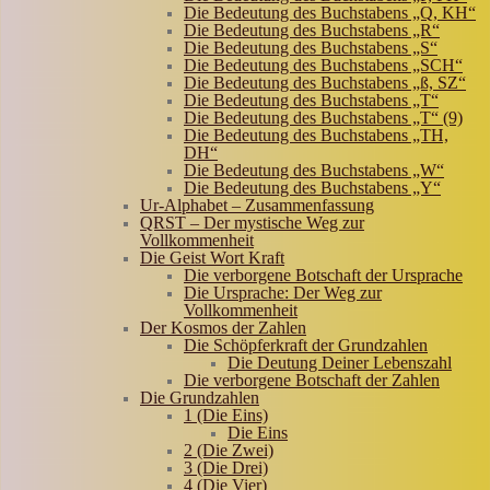
Die Bedeutung des Buchstabens „Q, KH“
Die Bedeutung des Buchstabens „R“
Die Bedeutung des Buchstabens „S“
Die Bedeutung des Buchstabens „SCH“
Die Bedeutung des Buchstabens „ß, SZ“
Die Bedeutung des Buchstabens „T“
Die Bedeutung des Buchstabens „T“ (9)
Die Bedeutung des Buchstabens „TH,
DH“
Die Bedeutung des Buchstabens „W“
Die Bedeutung des Buchstabens „Y“
Ur-Alphabet – Zusammenfassung
QRST – Der mystische Weg zur
Vollkommenheit
Die Geist Wort Kraft
Die verborgene Botschaft der Ursprache
Die Ursprache: Der Weg zur
Vollkommenheit
Der Kosmos der Zahlen
Die Schöpferkraft der Grundzahlen
Die Deutung Deiner Lebenszahl
Die verborgene Botschaft der Zahlen
Die Grundzahlen
1 (Die Eins)
Die Eins
2 (Die Zwei)
3 (Die Drei)
4 (Die Vier)