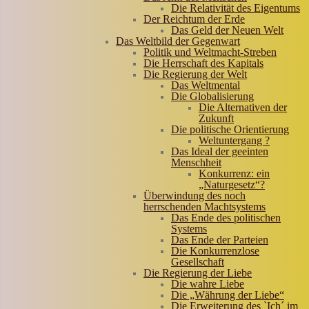
Die Relativität des Eigentums
Der Reichtum der Erde
Das Geld der Neuen Welt
Das Weltbild der Gegenwart
Politik und Weltmacht-Streben
Die Herrschaft des Kapitals
Die Regierung der Welt
Das Weltmental
Die Globalisierung
Die Alternativen der
Zukunft
Die politische Orientierung
Weltuntergang ?
Das Ideal der geeinten
Menschheit
Konkurrenz: ein
„Naturgesetz“?
Überwindung des noch
herrschenden Machtsystems
Das Ende des politischen
Systems
Das Ende der Parteien
Die Konkurrenzlose
Gesellschaft
Die Regierung der Liebe
Die wahre Liebe
Die „Währung der Liebe“
Die Erweiterung des `Ich´ im