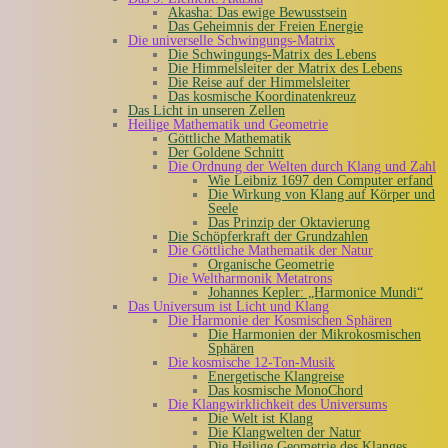
Akasha: Das ewige Bewusstsein
Das Geheimnis der Freien Energie
Die universelle Schwingungs-Matrix
Die Schwingungs-Matrix des Lebens
Die Himmelsleiter der Matrix des Lebens
Die Reise auf der Himmelsleiter
Das kosmische Koordinatenkreuz
Das Licht in unseren Zellen
Heilige Mathematik und Geometrie
Göttliche Mathematik
Der Goldene Schnitt
Die Ordnung der Welten durch Klang und Zahl
Wie Leibniz 1697 den Computer erfand
Die Wirkung von Klang auf Körper und
Seele
Das Prinzip der Oktavierung
Die Schöpferkraft der Grundzahlen
Die Göttliche Mathematik der Natur
Organische Geometrie
Die Weltharmonik Metatrons
Johannes Kepler: „Harmonice Mundi“
Das Universum ist Licht und Klang
Die Harmonie der Kosmischen Sphären
Die Harmonien der Mikrokosmischen
Sphären
Die kosmische 12-Ton-Musik
Energetische Klangreise
Das kosmische MonoChord
Die Klangwirklichkeit des Universums
Die Welt ist Klang
Die Klangwelten der Natur
Die Heilige Geometrie des Klanges