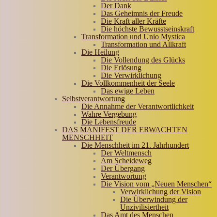
Der Dank
Das Geheimnis der Freude
Die Kraft aller Kräfte
Die höchste Bewusstseinskraft
Transformation und Unio Mystica
Transformation und Allkraft
Die Heilung
Die Vollendung des Glücks
Die Erlösung
Die Verwirklichung
Die Vollkommenheit der Seele
Das ewige Leben
Selbstverantwortung
Die Annahme der Verantwortlichkeit
Wahre Vergebung
Die Lebensfreude
DAS MANIFEST DER ERWACHTEN
MENSCHHEIT
Die Menschheit im 21. Jahrhundert
Der Weltmensch
Am Scheideweg
Der Übergang
Verantwortung
Die Vision vom „Neuen Menschen“
Verwirklichung der Vision
Die Überwindung der
Unzivilisiertheit
Das Amt des Menschen