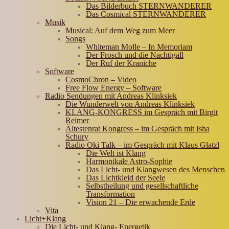
Das Bilderbuch STERNWANDERER
Das Cosmical STERNWANDERER
Musik
Musical: Auf dem Weg zum Meer
Songs
Whiteman Molle – In Memoriam
Der Frosch und die Nachtigall
Der Ruf der Kraniche
Software
CosmoChron – Video
Free Flow Energy – Software
Radio Sendungen mit Andreas Klinksiek
Die Wunderwelt von Andreas Klinksiek
KLANG-KONGRESS im Gespräch mit Birgit
Reimer
Ältestenrat Kongress – im Gespräch mit Isha
Schury
Radio Oki Talk – im Gespräch mit Klaus Glatzl
Die Welt ist Klang
Harmonikale Astro-Sophie
Das Licht- und Klangwesen des Menschen
Das Lichtkleid der Seele
Selbstheilung und gesellschaftliche
Transformation
Vision 21 – Die erwachende Erde
Vita
Licht+Klang
Die Licht- und Klang- Energetik