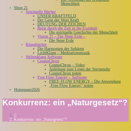
Menschheit
Shop 21
Spirituelle Bücher
UNSER KRAFTFELD
Der Geist der Wort Kraft
DEUTUNG DER ZEICHEN
Reise durch die Zeit in die Ewigkeit
Die spirituelle Geschichte der Menschheit
Vision 21 – Die Neue Erde –
Die Neue Erde
Klangbücher
Die Harmonien der Sphären
LichtKlang – Meditationsmusik
Weltenklang Software
CosmoChron
CosmoChron – Video
Anleitung zum Lesen der Sternenuhr
CosmoChron testen
Free Flow Energy – Software
FREE FLOW ENERGY – Die Anwendung
„Free Flow Energy“ testen
Homepage2026
Konkurrenz: ein „Naturgesetz“?
Konkurrenz: ein „Naturgesetz“?