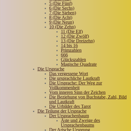
5 (Die Fünf)
6 (Die Sechs)
7 (Die Sieben)
8 (Die Acht)
9 (Die Neun)
10 (Die Zehn)
11 (Die Elf)
12 (Die Zwölf)
13 (Die Dreizehn)
14 bis 16
Primzahlen
666
Glückszahlen
Magische Quadrate
Die Ursprache
Das vergessene Wort
Die ursprachliche Lautkraft
Die Ursprache: Der Weg zur
Vollkommenheit
Vom inneren Sinn der Zeichen
Die Beziehung von Buchstabe, Zahl, Bild
und Lautkraft
Die Urbilder des Tarot
Die Teilung der Ursprache
Der Ursprachenbaum
Äste und Zweige des
Ursprachenbaums
Der Arische Ursprung