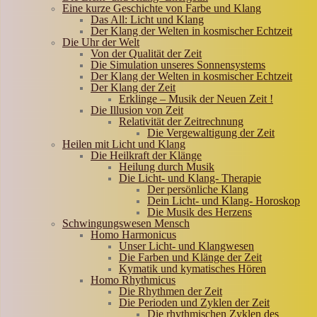
Eine kurze Geschichte von Farbe und Klang
Das All: Licht und Klang
Der Klang der Welten in kosmischer Echtzeit
Die Uhr der Welt
Von der Qualität der Zeit
Die Simulation unseres Sonnensystems
Der Klang der Welten in kosmischer Echtzeit
Der Klang der Zeit
Erklinge – Musik der Neuen Zeit !
Die Illusion von Zeit
Relativität der Zeitrechnung
Die Vergewaltigung der Zeit
Heilen mit Licht und Klang
Die Heilkraft der Klänge
Heilung durch Musik
Die Licht- und Klang- Therapie
Der persönliche Klang
Dein Licht- und Klang- Horoskop
Die Musik des Herzens
Schwingungswesen Mensch
Homo Harmonicus
Unser Licht- und Klangwesen
Die Farben und Klänge der Zeit
Kymatik und kymatisches Hören
Homo Rhythmicus
Die Rhythmen der Zeit
Die Perioden und Zyklen der Zeit
Die rhythmischen Zyklen des