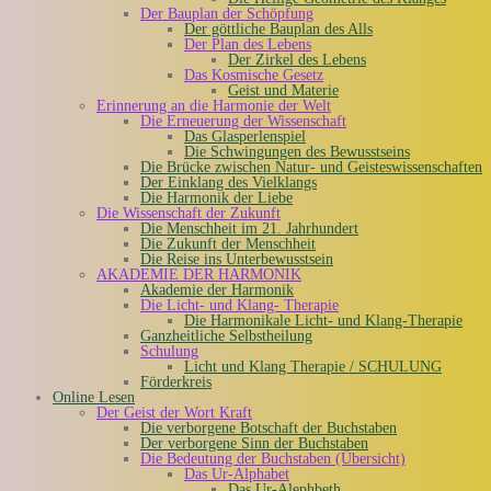
Der Bauplan der Schöpfung
Der göttliche Bauplan des Alls
Der Plan des Lebens
Der Zirkel des Lebens
Das Kosmische Gesetz
Geist und Materie
Erinnerung an die Harmonie der Welt
Die Erneuerung der Wissenschaft
Das Glasperlenspiel
Die Schwingungen des Bewusstseins
Die Brücke zwischen Natur- und Geisteswissenschaften
Der Einklang des Vielklangs
Die Harmonik der Liebe
Die Wissenschaft der Zukunft
Die Menschheit im 21. Jahrhundert
Die Zukunft der Menschheit
Die Reise ins Unterbewusstsein
AKADEMIE DER HARMONIK
Akademie der Harmonik
Die Licht- und Klang- Therapie
Die Harmonikale Licht- und Klang-Therapie
Ganzheitliche Selbstheilung
Schulung
Licht und Klang Therapie / SCHULUNG
Förderkreis
Online Lesen
Der Geist der Wort Kraft
Die verborgene Botschaft der Buchstaben
Der verborgene Sinn der Buchstaben
Die Bedeutung der Buchstaben (Übersicht)
Das Ur-Alphabet
Das Ur-Alephbeth