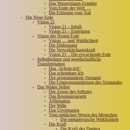
Das Wassermann-Zeitalter
Vom Ende der Welt …
Die Erlösung vom Tod
Die Neue Erde
Vision 21
Vision 21 – Inhalt
Vision 21 – Einleitung
Vision der Neuen Erde
Vision … und Wirklichkeit
Die Diskrepanz
Die Verwirklichungskraft
Vision 21 – Die erwachende Erde
Selbstheilung und gesellschaftliche
Transformation
Das „Schein-Ich“
Das scheinbare Ich
Der programmierte Verstand
Die Umprogrammierung des Verstandes
Das Wahre Selbst
Der Zeuge des Selbstes
Das Resonanzgesetz
Affirmation
Der Wille
Das Urvertrauen
Vom göttlichen Wesen des Menschen
Die metaphysische Wirklichkeit
Die Kraft
Die Kraft des Dankes