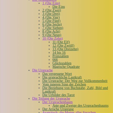
1 (Die Eins)
Die Eins
2 (Die Zwei)
3 (Die Drei)
4 (Die Vier)
5 (Die Fünf)
6 (Die Sechs)
7 (Die Sieben)
8 (Die Acht)
9 (Die Neun)
10 (Die Zehn)
11 (Die Elf)
12 (Die Zwölf)
13 (Die Dreizehn)
14 bis 16
Primzahlen
666
Glückszahlen
Magische Quadrate
Die Ursprache
Das vergessene Wort
Die ursprachliche Lautkraft
Die Ursprache: Der Weg zur Vollkommenheit
Vom inneren Sinn der Zeichen
Die Beziehung von Buchstabe, Zahl, Bild und
Lautkraft
Die Urbilder des Tarot
Die Teilung der Ursprache
Der Ursprachenbaum
Äste und Zweige des Ursprachenbaums
Der Arische Ursprung
Aramäisch: die Mutter aller Sprachen