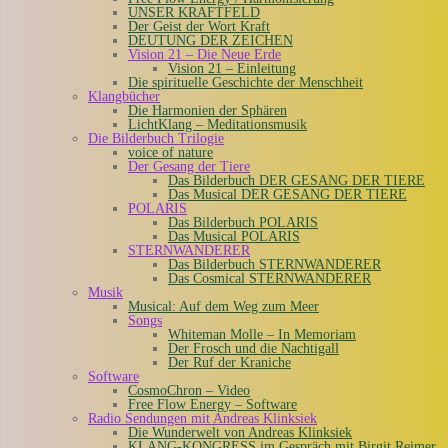
UNSER KRAFTFELD
Der Geist der Wort Kraft
DEUTUNG DER ZEICHEN
Vision 21 – Die Neue Erde
Vision 21 – Einleitung
Die spirituelle Geschichte der Menschheit
Klangbücher
Die Harmonien der Sphären
LichtKlang – Meditationsmusik
Die Bilderbuch Trilogie
voice of nature
Der Gesang der Tiere
Das Bilderbuch DER GESANG DER TIERE
Das Musical DER GESANG DER TIERE
POLARIS
Das Bilderbuch POLARIS
Das Musical POLARIS
STERNWANDERER
Das Bilderbuch STERNWANDERER
Das Cosmical STERNWANDERER
Musik
Musical: Auf dem Weg zum Meer
Songs
Whiteman Molle – In Memoriam
Der Frosch und die Nachtigall
Der Ruf der Kraniche
Software
CosmoChron – Video
Free Flow Energy – Software
Radio Sendungen mit Andreas Klinksiek
Die Wunderwelt von Andreas Klinksiek
KLANG-KONGRESS im Gespräch mit Birgit Reimer