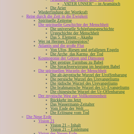
„VATER UNSER“ – in Aramäisch
Die Arier
Wiederfindung der Wortkraft
Reise durch die Zeit in die Ewigkeit
Spirituelle Zeitreise
Die spirituelle Geschichte der Menschheit
Die universelle Schöpfungsgeschichte
Urgeschichte der Menschheit
Das 5. Element – Akasha
Wer ist Hermes Trismegistos?
Atlantis und die große Flut
Von Ufos, Riesen und gefallenen Engeln
Die Arche, das Karma, der Tod
Kosmogonie der Götzen und Dämonen
Der geistige Turmbau zu Babel
Die Sprachverwirrung im heutigen Babel
Die spirituellen Wurzeln der Menschheit
Die alt-ägyptische Wurzel der Uroffenbarung
Die persische Wurzel des Urevangeliums
Die jüdische Wurzel des Urevangeliums
Die brahmanische Wurzel des Ur-Evangeliums
Die chinesische Wurzel der Ur-Offenbarung
Der mystische Weg zur Vollkommenheit
Rückkehr ins Jetzt
Das Wassermann-Zeitalter
Vom Ende der Welt …
Die Erlösung vom Tod
Die Neue Erde
Vision 21
Vision 21 – Inhalt
Vision 21 – Einleitung
Vision der Neuen Erde