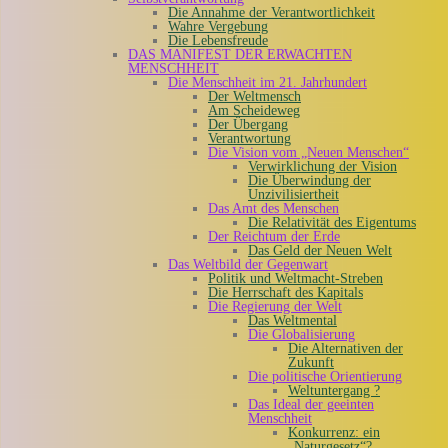
Die Annahme der Verantwortlichkeit
Wahre Vergebung
Die Lebensfreude
DAS MANIFEST DER ERWACHTEN
MENSCHHEIT
Die Menschheit im 21. Jahrhundert
Der Weltmensch
Am Scheideweg
Der Übergang
Verantwortung
Die Vision vom „Neuen Menschen“
Verwirklichung der Vision
Die Überwindung der
Unzivilisiertheit
Das Amt des Menschen
Die Relativität des Eigentums
Der Reichtum der Erde
Das Geld der Neuen Welt
Das Weltbild der Gegenwart
Politik und Weltmacht-Streben
Die Herrschaft des Kapitals
Die Regierung der Welt
Das Weltmental
Die Globalisierung
Die Alternativen der
Zukunft
Die politische Orientierung
Weltuntergang ?
Das Ideal der geeinten
Menschheit
Konkurrenz: ein
„Naturgesetz“?