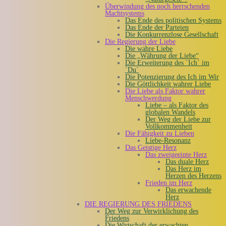
Überwindung des noch herrschenden
Machtsystems
Das Ende des politischen Systems
Das Ende der Parteien
Die Konkurrenzlose Gesellschaft
Die Regierung der Liebe
Die wahre Liebe
Die „Währung der Liebe“
Die Erweiterung des `Ich´ im
`Du´
Die Potenzierung des Ich im Wir
Die Göttlichkeit wahrer Liebe
Die Liebe als Faktor wahrer
Menschwerdung
Liebe – als Faktor des
globalen Wandels
Der Weg der Liebe zur
Vollkommenheit
Die Fähigkeit zu Lieben
Liebe-Resonanz
Das Geistige Herz
Das zweigeeinte Herz
Das duale Herz
Das Herz im
Herzen des Herzens
Frieden im Herz
Das erwachende
Herz
DIE REGIERUNG DES FRIEDENS
Der Weg zur Verwirklichung des
Friedens
Die Wirtschaft der erwachten