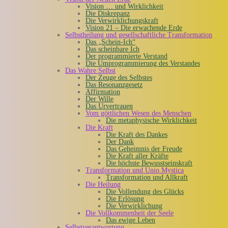
Vision … und Wirklichkeit
Die Diskrepanz
Die Verwirklichungskraft
Vision 21 – Die erwachende Erde
Selbstheilung und gesellschaftliche Transformation
Das „Schein-Ich“
Das scheinbare Ich
Der programmierte Verstand
Die Umprogrammierung des Verstandes
Das Wahre Selbst
Der Zeuge des Selbstes
Das Resonanzgesetz
Affirmation
Der Wille
Das Urvertrauen
Vom göttlichen Wesen des Menschen
Die metaphysische Wirklichkeit
Die Kraft
Die Kraft des Dankes
Der Dank
Das Geheimnis der Freude
Die Kraft aller Kräfte
Die höchste Bewusstseinskraft
Transformation und Unio Mystica
Transformation und Allkraft
Die Heilung
Die Vollendung des Glücks
Die Erlösung
Die Verwirklichung
Die Vollkommenheit der Seele
Das ewige Leben
Selbstverantwortung