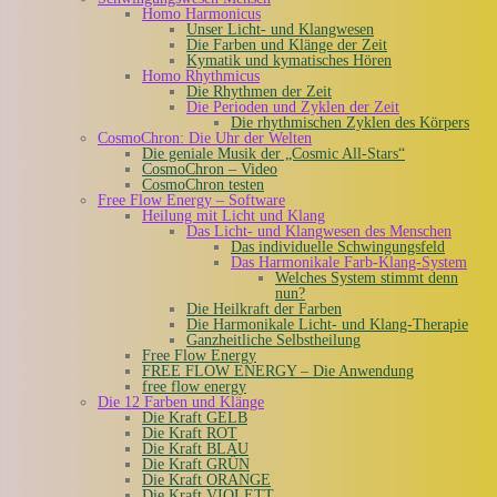
Homo Harmonicus
Unser Licht- und Klangwesen
Die Farben und Klänge der Zeit
Kymatik und kymatisches Hören
Homo Rhythmicus
Die Rhythmen der Zeit
Die Perioden und Zyklen der Zeit
Die rhythmischen Zyklen des Körpers
CosmoChron: Die Uhr der Welten
Die geniale Musik der „Cosmic All-Stars“
CosmoChron – Video
CosmoChron testen
Free Flow Energy – Software
Heilung mit Licht und Klang
Das Licht- und Klangwesen des Menschen
Das individuelle Schwingungsfeld
Das Harmonikale Farb-Klang-System
Welches System stimmt denn
nun?
Die Heilkraft der Farben
Die Harmonikale Licht- und Klang-Therapie
Ganzheitliche Selbstheilung
Free Flow Energy
FREE FLOW ENERGY – Die Anwendung
free flow energy
Die 12 Farben und Klänge
Die Kraft GELB
Die Kraft ROT
Die Kraft BLAU
Die Kraft GRÜN
Die Kraft ORANGE
Die Kraft VIOLETT