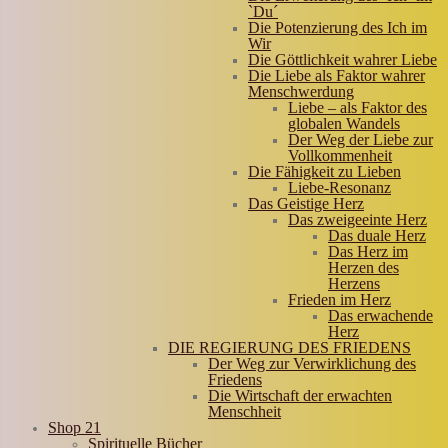
`Du´
Die Potenzierung des Ich im
Wir
Die Göttlichkeit wahrer Liebe
Die Liebe als Faktor wahrer
Menschwerdung
Liebe – als Faktor des
globalen Wandels
Der Weg der Liebe zur
Vollkommenheit
Die Fähigkeit zu Lieben
Liebe-Resonanz
Das Geistige Herz
Das zweigeeinte Herz
Das duale Herz
Das Herz im
Herzen des
Herzens
Frieden im Herz
Das erwachende
Herz
DIE REGIERUNG DES FRIEDENS
Der Weg zur Verwirklichung des
Friedens
Die Wirtschaft der erwachten
Menschheit
Shop 21
Spirituelle Bücher