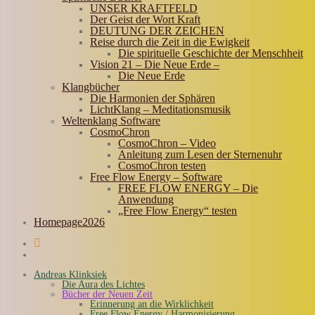
UNSER KRAFTFELD
Der Geist der Wort Kraft
DEUTUNG DER ZEICHEN
Reise durch die Zeit in die Ewigkeit
Die spirituelle Geschichte der Menschheit
Vision 21 – Die Neue Erde –
Die Neue Erde
Klangbücher
Die Harmonien der Sphären
LichtKlang – Meditationsmusik
Weltenklang Software
CosmoChron
CosmoChron – Video
Anleitung zum Lesen der Sternenuhr
CosmoChron testen
Free Flow Energy – Software
FREE FLOW ENERGY – Die
Anwendung
„Free Flow Energy“ testen
Homepage2026
Andreas Klinksiek
Die Aura des Lichtes
Bücher der Neuen Zeit
Erinnerung an die Wirklichkeit
Free Flow Energy / Harmonisierung