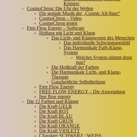
Körpers
CosmoChron: Die Uhr der Welten
Die geniale Musik der „Cosmic All-Stars“
CosmoChron – Video
CosmoChron testen
Free Flow Energy – Software
Heilung mit Licht und Klang
Das Licht- und Klangwesen des Menschen
Das individuelle Schwingungsfeld
Das Harmonikale Farb-Klang-
System
Welches System stimmt denn
nun?
Die Heilkraft der Farben
Die Harmonikale Licht- und Klang-
Therapie
Ganzheitliche Selbstheilung
Free Flow Energy
FREE FLOW ENERGY – Die Anwendung
free flow energy
Die 12 Farben und Klänge
Die Kraft GELB
Die Kraft ROT
Die Kraft BLAU
Die Kraft GRÜN
Die Kraft ORANGE
Die Kraft VIOLETT
Charakter SCHWARZ / WEISS