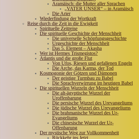
Aramäisch: die Mutter aller Sprachen
„VATER UNSER“ – in Aramäisch
Die Arier
Wiederfindung der Wortkraft
Reise durch die Zeit in die Ewigkeit
Spirituelle Zeitreise
Die spirituelle Geschichte der Menschheit
Die universelle Schöpfungsgeschichte
Urgeschichte der Menschheit
Das 5. Element – Akasha
Wer ist Hermes Trismegistos?
Atlantis und die große Flut
Von Ufos, Riesen und gefallenen Engeln
Die Arche, das Karma, der Tod
Kosmogonie der Götzen und Dämonen
Der geistige Turmbau zu Babel
Die Sprachverwirrung im heutigen Babel
Die spirituellen Wurzeln der Menschheit
Die alt-ägyptische Wurzel der
Uroffenbarung
Die persische Wurzel des Urevangeliums
Die jüdische Wurzel des Urevangeliums
Die brahmanische Wurzel des Ur-
Evangeliums
Die chinesische Wurzel der Ur-
Offenbarung
Der mystische Weg zur Vollkommenheit
Rückkehr ins Jetzt