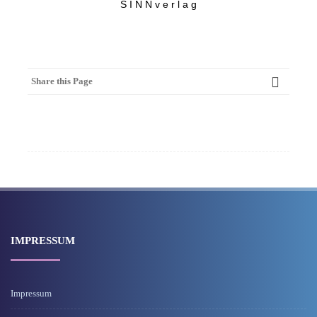
S I N N v e r l a g
Share this Page
IMPRESSUM
Impressum