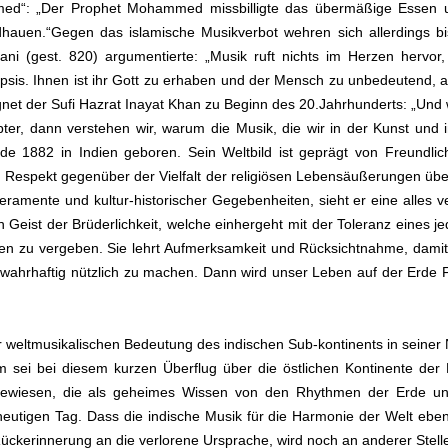
ed“: „Der Prophet Mohammed missbilligte das übermäßige Essen 
hauen.“Gegen das islamische Musikverbot wehren sich allerdings bis 
ani (gest. 820) argumentierte: „Musik ruft nichts im Herzen hervo
Skepsis. Ihnen ist ihr Gott zu erhaben und der Mensch zu unbedeutend, 
 der Sufi Hazrat Inayat Khan zu Beginn des 20.Jahrhunderts: „Und w
ebter, dann verstehen wir, warum die Musik, die wir in der Kunst un
e 1882 in Indien geboren. Sein Weltbild ist geprägt von Freundlich
Respekt gegenüber der Vielfalt der religiösen Lebensäußerungen übe
eramente und kultur-historischer Gegebenheiten, sieht er eine alles ve
 Geist der Brüderlichkeit, welche einhergeht mit der Toleranz eines 
deren zu vergeben. Sie lehrt Aufmerksamkeit und Rücksichtnahme, dam
 wahrhaftig nützlich zu machen. Dann wird unser Leben auf der Erde F
ltmusikalischen Bedeutung des indischen Sub-kontinents in seiner N
 sei bei diesem kurzen Überflug über die östlichen Kontinente der
ingewiesen, die als geheimes Wissen von den Rhythmen der Erde un
eutigen Tag. Dass die indische Musik für die Harmonie der Welt ebens
Rückerinnerung an die verlorene Ursprache, wird noch an anderer Stell