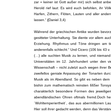
zar = keiner ist Gott außer mir) sich selbst anb
Herold rief laut: Es wird euch befohlen, ihr 
Harfen, Zithern, Flöten, Lauten und aller ande
lassen.“
(
Daniel 3,4)
Während der griechischen Antike wurden bevorz
gesitteter Unterhaltung. Sie diente vor allem auc
Erziehung. Rhythmus und Töne dringen am tie
anderenfalls schlecht.“ Und Cicero (106 bis 43 v
(…) alle suchten Musik zu lernen, und niemand ga
Universitäten im 12. Jahrhundert unter den v
Wissenschaft – nicht zuletzt auch wegen ihrer
zweifellos geniale Anpassung der Tonarten dur
Musik als im Abendland. So gibt es neben dem 
bishin zum mathematisch reinsten 665er Tonsys
charakterlich besondere Formen des jeweilige
abendländischen Ohren oftmals fremd.Doch heut
`Wohltemperiertheit´, das aus abermillionen La
Hier soll ihrer gedacht werden, denn das Verstä