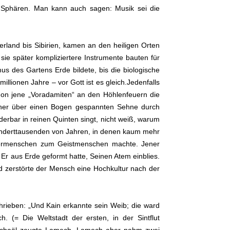
 Sphären. Man kann auch sagen: Musik sei die
land bis Sibirien, kamen an den heiligen Orten
e später kompliziertere Instrumente bauten für
us des Gartens Erde bildete, bis die biologische
lionen Jahre – vor Gott ist es gleich.Jedenfalls
chon jene „Voradamiten“ an den Höhlenfeuern die
iner über einen Bogen gespannten Sehne durch
erbar in reinen Quinten singt, nicht weiß, warum
underttausenden von Jahren, in denen kaum mehr
Tiermenschen zum Geistmenschen machte. Jener
 Er aus Erde geformt hatte, Seinen Atem einblies.
d zerstörte der Mensch eine Hochkultur nach der
chrieben: „Und Kain erkannte sein Weib; die ward
(= Die Weltstadt der ersten, in der Sintflut