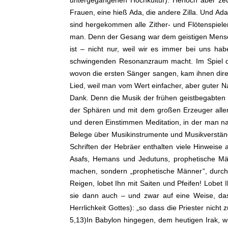
untergegangenen Hochkultur). Henoch aber ze
Frauen, eine hieß Ada, die andere Zilla. Und A
sind hergekommen alle Zither- und Flötenspiele
man. Denn der Gesang war dem geistigen Mensch
ist – nicht nur, weil wir es immer bei uns hab
schwingenden Resonanzraum macht. Im Spiel di
wovon die ersten Sänger sangen, kam ihnen dir
Lied, weil man vom Wert einfacher, aber guter N
Dank. Denn die Musik der frühen geistbegabten 
der Sphären und mit dem großen Erzeuger allen
und deren Einstimmen Meditation, in der man nac
Belege über Musikinstrumente und Musikverständn
Schriften der Hebräer enthalten viele Hinweise 
Asafs, Hemans und Jedutuns, prophetische Männ
machen, sondern „prophetische Männer“, durch 
Reigen, lobet Ihn mit Saiten und Pfeifen! Lobet
sie dann auch – und zwar auf eine Weise, das
Herrlichkeit Gottes): „so dass die Priester nich
5,13)In Babylon hingegen, dem heutigen Irak, 