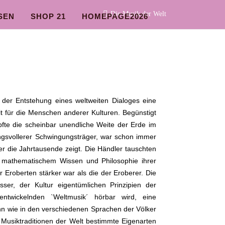
Die Musik der Welt
SEN
SHOP 21
HOMEPAGE2026
der Entstehung eines weltweiten Dialoges eine
t für die Menschen anderer Kulturen. Begünstigt
pfte die scheinbar unendliche Weite der Erde im
ngsvollerer Schwingungsträger, war schon immer
r die Jahrtausende zeigt. Die Händler tauschten
, mathematischem Wissen und Philosophie ihrer
 Eroberten stärker war als die der Eroberer. Die
sser, der Kultur eigentümlichen Prinzipien der
entwickelnden `Weltmusik´ hörbar wird, eine
enn wie in den verschiedenen Sprachen der Völker
n Musiktraditionen der Welt bestimmte Eigenarten