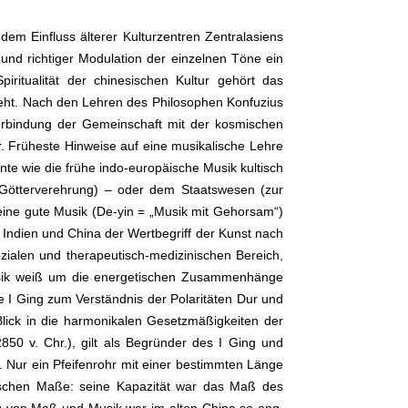
em Einfluss älterer Kulturzentren Zentralasiens
 und richtiger Modulation der einzelnen Töne ein
iritualität der chinesischen Kultur gehört das
eht. Nach den Lehren des Philosophen Konfuzius
e Verbindung der Gemeinschaft mit der kosmischen
r. Früheste Hinweise auf eine musikalische Lehre
ente wie die frühe indo-europäische Musik kultisch
(Götterverehrung) – oder dem Staatswesen (zur
b eine gute Musik (De-yin = „Musik mit Gehorsam“)
 Indien und China der Wertbegriff der Kunst nach
zialen und therapeutisch-medizinischen Bereich,
 Musik weiß um die energetischen Zusammenhänge
 I Ging zum Verständnis der Polaritäten Dur und
Blick in die harmonikalen Gesetzmäßigkeiten der
50 v. Chr.), gilt als Begründer des I Ging und
. Nur ein Pfeifenrohr mit einer bestimmten Länge
ischen Maße: seine Kapazität war das Maß des