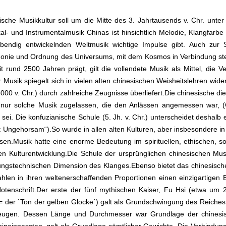
e Musikkultur soll um die Mitte des 3. Jahrtausends v. Chr. unter d
kal- und Instrumentalmusik Chinas ist hinsichtlich Melodie, Klangfarbe
bendig entwickelnden Weltmusik wichtige Impulse gibt. Auch zur Sp
rmonie und Ordnung des Universums, mit dem Kosmos in Verbindung st
it rund 2500 Jahren prägt, gilt die vollendete Musik als Mittel, di
Musik spiegelt sich in vielen alten chinesischen Weisheitslehren wide
 3000 v. Chr.) durch zahlreiche Zeugnisse überliefert.Die chinesische di
e nur solche Musik zugelassen, die den Anlässen angemessen war, 
h sei. Die konfuzianische Schule (5. Jh. v. Chr.) unterscheidet deshal
it Ungehorsam“).So wurde in allen alten Kulturen, aber insbesondere in
en.Musik hatte eine enorme Bedeutung im spirituellen, ethischen, so
hen Kulturentwicklung.Die Schule der ursprünglichen chinesischen
ungstechnischen Dimension des Klanges.Ebenso bietet das chinesische
ahlen in ihren weltenerschaffenden Proportionen einen einzigartigen 
tenschrift.Der erste der fünf mythischen Kaiser, Fu Hsi (etwa um 28
= der `Ton der gelben Glocke´) galt als Grundschwingung des Reiches
zeugen. Dessen Länge und Durchmesser war Grundlage der chines