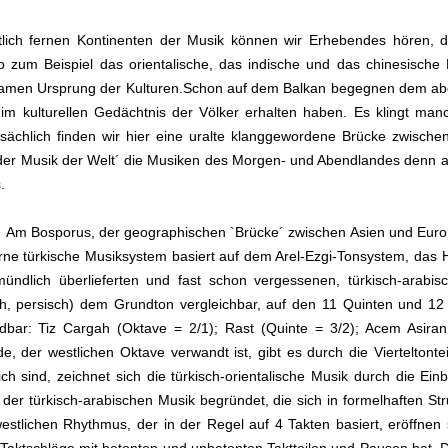
ch fernen Kontinenten der Musik können wir Erhebendes hören, da
zum Beispiel das orientalische, das indische und das chinesische
samen Ursprung der Kulturen.Schon auf dem Balkan begegnen dem a
im kulturellen Gedächtnis der Völker erhalten haben. Es klingt manc
tsächlich finden wir hier eine uralte klanggewordene Brücke zwisc
der Musik der Welt´ die Musiken des Morgen- und Abendlandes den
.
 Bosporus, der geographischen `Brücke´ zwischen Asien und Europa
derne türkische Musiksystem basiert auf dem Arel-Ezgi-Tonsystem, d
ündlich überlieferten und fast schon vergessenen, türkisch-arabisc
, persisch) dem Grundton vergleichbar, auf den 11 Quinten und 12 
ndbar: Tiz Cargah (Oktave = 2/1); Rast (Quinte = 3/2); Acem Asiran 
ede, der westlichen Oktave verwandt ist, gibt es durch die Vierteltont
h sind, zeichnet sich die türkisch-orientalische Musik durch die Einb
 der türkisch-arabischen Musik begründet, die sich in formelhaften St
lichen Rhythmus, der in der Regel auf 4 Takten basiert, eröffnen si