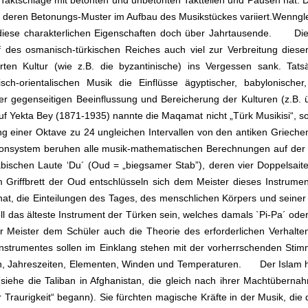
 Taktschläge mit betonten und unbetonten Taktteilen und Pausen hat.
, deren Betonungs-Muster im Aufbau des Musikstückes variiert.Wenngleic
h diese charakterlichen Eigenschaften doch über Jahrtausende. Di
f des osmanisch-türkischen Reiches auch viel zur Verbreitung dieser
ten Kultur (wie z.B. die byzantinische) ins Vergessen sank. Tats
h-orientalischen Musik die Einflüsse ägyptischer, babylonischer, 
r gegenseitigen Beeinflussung und Bereicherung der Kulturen (z.B. üb
 Yekta Bey (1871-1935) nannte die Maqamat nicht „Türk Musikisi“, so
lung einer Oktave zu 24 ungleichen Intervallen von den antiken Griec
 Tonsystem beruhen alle musik-mathematischen Berechnungen auf de
bischen Laute ‘Du´ (Oud = „biegsamer Stab”), deren vier Doppelsaite
em Griffbrett der Oud entschlüsseln sich dem Meister dieses Instrum
at, die Einteilungen des Tages, des menschlichen Körpers und seine
oll das älteste Instrument der Türken sein, welches damals `Pi-Pa´ od
r Meister dem Schüler auch die Theorie des erforderlichen Verhalte
strumentes sollen im Einklang stehen mit der vorherrschenden Sti
 Jahreszeiten, Elementen, Winden und Temperaturen. Der Islam hat
(siehe die Taliban in Afghanistan, die gleich nach ihrer Machtüber
er Traurigkeit“ begann). Sie fürchten magische Kräfte in der Musik, di