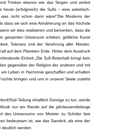
und Trinken ebenso wie das Singen und verbot
heute (erfolgreich) die Sufis – eine asketisch-
r, was nicht schon darin wäre!”Die Moslems der
als dass sie sich eine Annäherung an das höchste
enn wir dies realisieren und bemerken, dass die
d im gesamten Universum erleben, göttliche Kunst
keit, Toleranz und der Verehrung aller Meister,
rall auf dem Planeten Erde. Hinter dem Ausdruck
rbindende Einheit.„Die Sufi-Botschaft bringt kein
jeden gegenüber der Religion der anderen und mit
it ein Leben in Harmonie geschaffen und erhalten
rüchte bringen und uns in unserer Seele zutiefst
ord/Süd-Teilung inhaltlich Genüge zu tun, würde
 Musik nur am Rande auf die jahrtausendelange
d des Universums von Meister zu Schüler fast
o bedeutsam ist, wie das Sanskrit, als eine der
e deutlich werden.