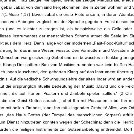
ugte Irad, Irad zeugte Mehujaël, Mehujaël zeugte Metuschaël, Met
da gebar Jabal; von dem sind hergekommen, die in Zelten wohnen und V
r.“(1.Mose 4,17) Bevor Jubal die erste Flöte ersann, in deren Atem
en von Anbeginn zugleich mit der Sprache gegeben. Es ist dieses In
en (und es leichter zu tragen ist, als beispielsweise ein Cello ode
eses Instrumentes der menschlichen Stimme atmet die Seele im Si
ekt aus dem Herz. Denn lange vor der modernen „Fast-Food-Kultur“ sc
ahrung für das innere Wesen wusste. Den Vormüttern und Vorvätern der 
Menschen war gleichzeitig Gebet und ein bewusstes in Einklang brin
 Klangs.Der spätere Bau von Musikinstrumenten war kein bloßes Ha
h innen lauschend, den gehörten Klang auf das Instrument übertrug. 
is. Auf die vedische Schwingungslehre der alten Inder wird an ander
auf die ursprünglich rituelle Bedeutung der Musik: „David und die F
er, die auf Harfen, Psaltern und Zimbeln spielen sollten.“ (2 Chr 
die der Geist Gottes sprach. „Lobet Ihn mit Posaunen, lobet Ihn mi
 Ihn mit hellen Zimbeln, lobet Ihn mit klingenden Zimbeln! Alles, was
s „das Haus Gottes (der Tempel des menschlichen Körpers) erfüll
t zum Dienst hinzutreten konnten wegen der Schechina; denn die Herrlic
wurden die heiligen Instrumente zur Götzenanbetung entfremdet. Dor