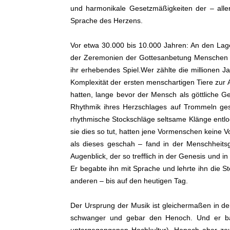
und harmonikale Gesetzmäßigkeiten der – all
Sprache des Herzens.
Vor etwa 30.000 bis 10.000 Jahren: An den Lag
der Zeremonien der Gottesanbetung Menschen zu
ihr erhebendes Spiel.Wer zählte die millionen J
Komplexität der ersten menschartigen Tiere zur 
hatten, lange bevor der Mensch als göttliche G
Rhythmik ihres Herzschlages auf Trommeln ge
rhythmische Stockschläge seltsame Klänge entloc
sie dies so tut, hatten jene Vormenschen kein
als dieses geschah – fand in der Menschheit
Augenblick, der so trefflich in der Genesis und 
Er begabte ihn mit Sprache und lehrte ihn die 
anderen – bis auf den heutigen Tag.
Der Ursprung der Musik ist gleichermaßen in der
schwanger und gebar den Henoch. Und er baut