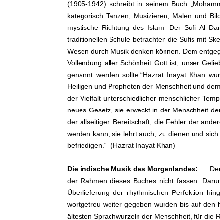
(1905-1942) schreibt in seinem Buch „Mohamm
kategorisch Tanzen, Musizieren, Malen und Bild
mystische Richtung des Islam. Der Sufi Al Dar
traditionellen Schule betrachten die Sufis mit 
Wesen durch Musik denken können. Dem entgegnet
Vollendung aller Schönheit Gott ist, unser Geli
genannt werden sollte.“Hazrat Inayat Khan wurd
Heiligen und Propheten der Menschheit und dem 
der Vielfalt unterschiedlicher menschlicher Temp
neues Gesetz, sie erweckt in der Menschheit den
der allseitigen Bereitschaft, die Fehler der an
werden kann; sie lehrt auch, zu dienen und sich
befriedigen.“ (Hazrat Inayat Khan)
Die indische Musik des Morgenlandes:
Der we
der Rahmen dieses Buches nicht fassen. Darum
Überlieferung der rhythmischen Perfektion h
wortgetreu weiter gegeben wurden bis auf den h
ältesten Sprachwurzeln der Menschheit, für die 