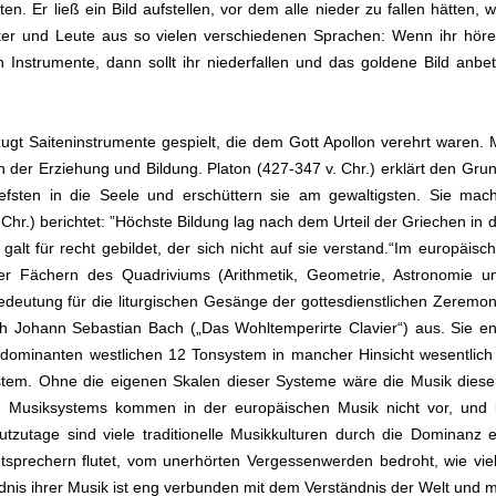
eten. Er ließ ein Bild aufstellen, vor dem alle nieder zu fallen hätten
Völker und Leute aus so vielen verschiedenen Sprachen: Wenn ihr hö
rn Instrumente, dann sollt ihr niederfallen und das goldene Bild anb
ugt Saiteninstrumente gespielt, die dem Gott Apollon verehrt waren.
h der Erziehung und Bildung. Platon (427-347 v. Chr.) erklärt den Grun
fsten in die Seele und erschüttern sie am gewaltigsten. Sie mach
. Chr.) berichtet: ”Höchste Bildung lag nach dem Urteil der Griechen 
lt für recht gebildet, der sich nicht auf sie verstand.“Im europäisch
ier Fächern des Quadriviums (Arithmetik, Geometrie, Astronomie u
 Bedeutung für die liturgischen Gesänge der gottesdienstlichen Ze
ch Johann Sebastian Bach („Das Wohltemperirte Clavier“) aus. Sie en
dominanten westlichen 12 Tonsystem in mancher Hinsicht wesentlic
tem. Ohne die eigenen Skalen dieser Systeme wäre die Musik dieser 
n Musiksystems kommen in der europäischen Musik nicht vor, und 
zutage sind viele traditionelle Musikkulturen durch die Dominanz e
utsprechern flutet, vom unerhörten Vergessenwerden bedroht, wie vi
ndnis ihrer Musik ist eng verbunden mit dem Verständnis der Welt und 