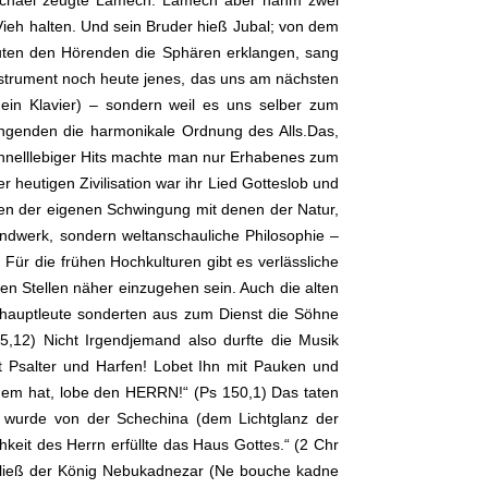
uschaël zeugte Lamech. Lamech aber nahm zwei
ieh halten. Und sein Bruder hieß Jubal; von dem
lauten den Hörenden die Sphären erklangen, sang
strument noch heute jenes, das uns am nächsten
r ein Klavier) – sondern weil es uns selber zum
ngenden die harmonikale Ordnung des Alls.Das,
hnelllebiger Hits machte man nur Erhabenes zum
heutigen Zivilisation war ihr Lied Gotteslob und
gen der eigenen Schwingung mit denen der Natur,
ndwerk, sondern weltanschauliche Philosophie –
Für die frühen Hochkulturen gibt es verlässliche
en Stellen näher einzugehen sein. Auch die alten
eldhauptleute sonderten aus zum Dienst die Söhne
5,12) Nicht Irgendjemand also durfte die Musik
t Psalter und Harfen! Lobet Ihn mit Pauken und
 Odem hat, lobe den HERRN!“ (Ps 150,1) Das taten
t wurde von der Schechina (dem Lichtglanz der
hkeit des Herrn erfüllte das Haus Gottes.“ (2 Chr
t ließ der König Nebukadnezar (Ne bouche kadne