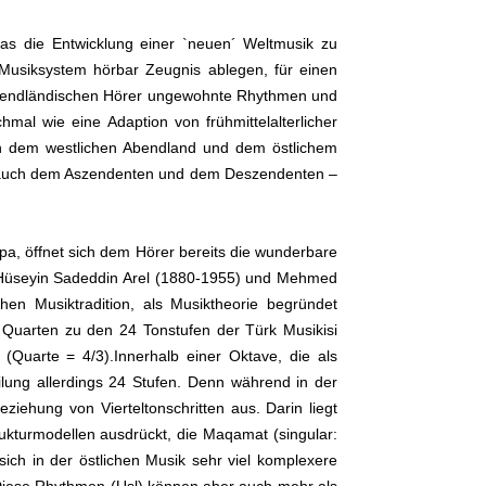
s die Entwicklung einer `neuen´ Weltmusik zu
 Musiksystem hörbar Zeugnis ablegen, für einen
bendländischen Hörer ungewohnte Rhythmen und
hmal wie eine Adaption von frühmittelalterlicher
hen dem westlichen Abendland und dem östlichem
n auch dem Aszendenten und dem Deszendenten –
, öffnet sich dem Hörer bereits die wunderbare
as Hüseyin Sadeddin Arel (1880-1955) und Mehmed
hen Musiktradition, als Musiktheorie begründet
Quarten zu den 24 Tonstufen der Türk Musikisi
(Quarte = 4/3).Innerhalb einer Oktave, die als
eilung allerdings 24 Stufen. Denn während in der
eziehung von Vierteltonschritten aus. Darin liegt
rukturmodellen ausdrückt, die Maqamat (singular:
ch in der östlichen Musik sehr viel komplexere