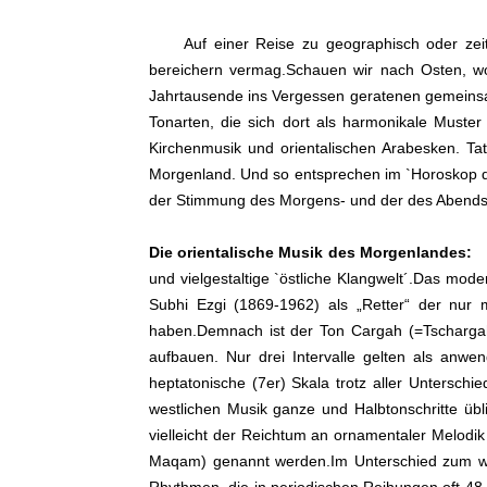
Auf einer Reise zu geographisch oder zeitli
bereichern vermag.Schauen wir nach Osten, wo 
Jahrtausende ins Vergessen geratenen gemein
Tonarten, die sich dort als harmonikale Muster 
Kirchenmusik und orientalischen Arabesken. Ta
Morgenland. Und so entsprechen im `Horoskop 
der Stimmung des Morgens- und der des Abends
Die orientalische Musik des Morgenlandes:
Am
und vielgestaltige `östliche Klangwelt´.Das mo
Subhi Ezgi (1869-1962) als „Retter“ der nur m
haben.Demnach ist der Ton Cargah (=Tschargah
aufbauen. Nur drei Intervalle gelten als anwe
heptatonische (7er) Skala trotz aller Unterschi
westlichen Musik ganze und Halbtonschritte üblic
vielleicht der Reichtum an ornamentaler Melodik
Maqam) genannt werden.Im Unterschied zum west