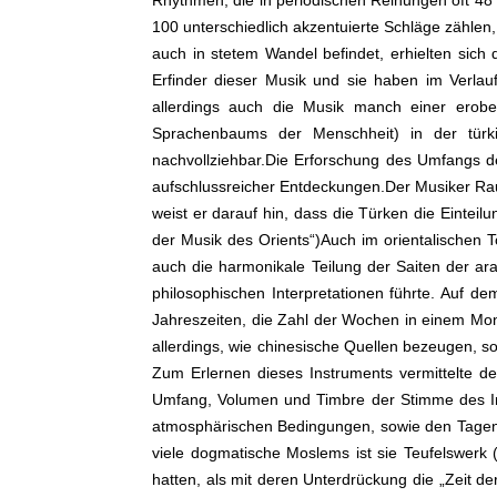
Rhythmen, die in periodischen Reihungen oft 48
100 unterschiedlich akzentuierte Schläge zählen
auch in stetem Wandel befindet, erhielten sic
Erfinder dieser Musik und sie haben im Verlau
allerdings auch die Musik manch einer erober
Sprachenbaums der Menschheit) in der türkisc
nachvollziehbar.Die Erforschung des Umfangs de
aufschlussreicher Entdeckungen.Der Musiker Rauf
weist er darauf hin, dass die Türken die Eintei
der Musik des Orients“)Auch im orientalischen
auch die harmonikale Teilung der Saiten der ara
philosophischen Interpretationen führte. Auf d
Jahreszeiten, die Zahl der Wochen in einem Mon
allerdings, wie chinesische Quellen bezeugen, s
Zum Erlernen dieses Instruments vermittelte de
Umfang, Volumen und Timbre der Stimme des In
atmosphärischen Bedingungen, sowie den Tagen,
viele dogmatische Moslems ist sie Teufelswerk 
hatten, als mit deren Unterdrückung die „Zeit d