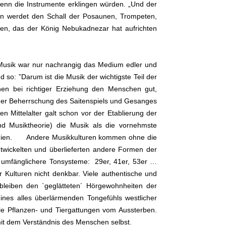
, wenn die Instrumente erklingen würden. „Und der
ren werdet den Schall der Posaunen, Trompeten,
eten, das der König Nebukadnezar hat aufrichten
 Musik war nur nachrangig das Medium edler und
d so: ”Darum ist die Musik der wichtigste Teil der
en bei richtiger Erziehung den Menschen gut,
in der Beherrschung des Saitenspiels und Gesanges
en Mittelalter galt schon vor der Etablierung der
nd Musiktheorie) die Musik als die vornehmste
remonien. Andere Musikkulturen kommen ohne die
twickelten und überlieferten andere Formen der
h umfänglichere Tonsysteme: 29er, 41er, 53er …
Kulturen nicht denkbar. Viele authentische und
bleiben den `geglätteten´ Hörgewohnheiten der
ines alles überlärmenden Tongefühls westlicher
ele Pflanzen- und Tiergattungen vom Aussterben.
mit dem Verständnis des Menschen selbst.