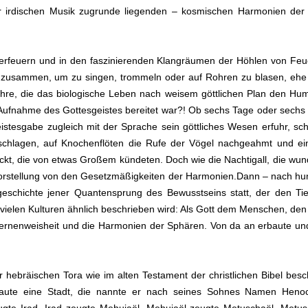
er irdischen Musik zugrunde liegenden – kosmischen Harmonien der
erfeuern und in den faszinierenden Klangräumen der Höhlen von Feuer
sammen, um zu singen, trommeln oder auf Rohren zu blasen, ehe si
ahre, die das biologische Leben nach weisem göttlichen Plan den Hum
Aufnahme des Gottesgeistes bereitet war?! Ob sechs Tage oder sechs mil
eistesgabe zugleich mit der Sprache sein göttliches Wesen erfuhr, s
schlagen, auf Knochenflöten die Rufe der Vögel nachgeahmt und e
kt, die von etwas Großem kündeten. Doch wie die Nachtigall, die wund
e Vorstellung von den Gesetzmäßigkeiten der Harmonien.Dann – nach h
sgeschichte jener Quantensprung des Bewusstseins statt, der den 
in vielen Kulturen ähnlich beschrieben wird: Als Gott dem Menschen, den
Sternenweisheit und die Harmonien der Sphären. Von da an erbaute un
 hebräischen Tora wie im alten Testament der christlichen Bibel bes
e eine Stadt, die nannte er nach seines Sohnes Namen Henoch. 