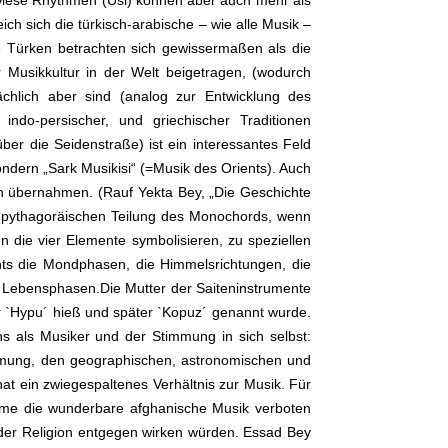
 Diese Rhythmen (Usl) können aber auch mehr als
h sich die türkisch-arabische – wie alle Musik –
e Türken betrachten sich gewissermaßen als die
 Musikkultur in der Welt beigetragen, (wodurch
ächlich aber sind (analog zur Entwicklung des
indo-persischer, und griechischer Traditionen
er die Seidenstraße) ist ein interessantes Feld
ndern „Sark Musikisi“ (=Musik des Orients). Auch
hen übernahmen. (Rauf Yekta Bey, „Die Geschichte
r pythagoräischen Teilung des Monochords, wenn
n die vier Elemente symbolisieren, zu speziellen
ents die Mondphasen, die Himmelsrichtungen, die
r Lebensphasen.Die Mutter der Saiteninstrumente
er `Hypu´ hieß und später `Kopuz´ genannt wurde.
ns als Musiker und der Stimmung in sich selbst:
mmung, den geographischen, astronomischen und
 ein zwiegespaltenes Verhältnis zur Musik. Für
nahme die wunderbare afghanische Musik verboten
e der Religion entgegen wirken würden. Essad Bey