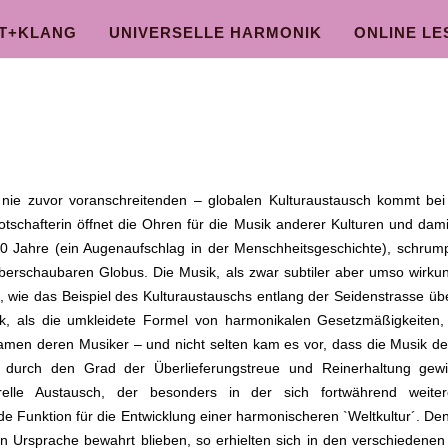
HT+KLANG
UNIVERSELLE HARMONIK
ONLINE LE
e zuvor voranschreitenden – globalen Kulturaustausch kommt bei 
tschafterin öffnet die Ohren für die Musik anderer Kulturen und dami
00 Jahre (ein Augenaufschlag in der Menschheitsgeschichte), schrum
rschaubaren Globus. Die Musik, als zwar subtiler aber umso wirku
 wie das Beispiel des Kulturaustauschs entlang der Seidenstrasse übe
k, als die umkleidete Formel von harmonikalen Gesetzmäßigkeiten
 kamen deren Musiker – und nicht selten kam es vor, dass die Musik der
ch durch den Grad der Überlieferungstreue und Reinerhaltung gewi
relle Austausch, der besonders in der sich fortwährend weiter
e Funktion für die Entwicklung einer harmonischeren `Weltkultur´. D
gen Ursprache bewahrt blieben, so erhielten sich in den verschiedene