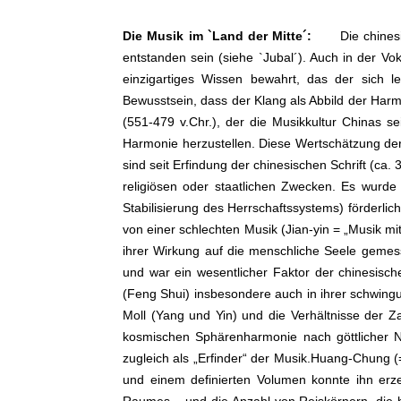
Die Musik im `Land der Mitte´:
Die chinesisch
entstanden sein (siehe `Jubal´). Auch in der Vo
einzigartiges Wissen bewahrt, das der sich le
Bewusstsein, dass der Klang als Abbild der Ha
(551-479 v.Chr.), der die Musikkultur Chinas se
Harmonie herzustellen. Diese Wertschätzung der 
sind seit Erfindung der chinesischen Schrift (ca.
religiösen oder staatlichen Zwecken. Es wurd
Stabilisierung des Herrschaftssystems) förderlic
von einer schlechten Musik (Jian-yin = „Musik m
ihrer Wirkung auf die menschliche Seele gemess
und war ein wesentlicher Faktor der chinesisc
(Feng Shui) insbesondere auch in ihrer schwing
Moll (Yang und Yin) und die Verhältnisse der Z
kosmischen Sphärenharmonie nach göttlicher No
zugleich als „Erfinder“ der Musik.Huang-Chung (
und einem definierten Volumen konnte ihn er