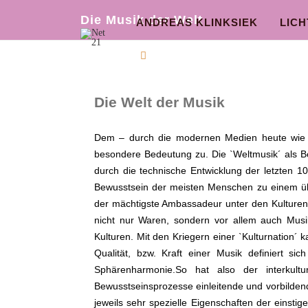
Die Musik der Welt
ANDREAS KLINKSIEK
LIC
Die Welt der Musik
Dem – durch die modernen Medien heute wie ni
besondere Bedeutung zu. Die `Weltmusik´ als Bo
durch die technische Entwicklung der letzten 1
Bewusstsein der meisten Menschen zu einem übe
der mächtigste Ambassadeur unter den Kulturen,
nicht nur Waren, sondern vor allem auch Musi
Kulturen. Mit den Kriegern einer `Kulturnation´
Qualität, bzw. Kraft einer Musik definiert si
Sphärenharmonie.So hat also der interkultu
Bewusstseinsprozesse einleitende und vorbildend
jeweils sehr spezielle Eigenschaften der einsti