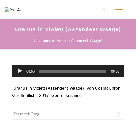
Uranus in Violett (Aszendent Waage)
Uranus in Violett (Aszendent Waage)
Audio-
00:00
00:00
Player
„Uranus in Violett (Aszendent Waage)“ von CosmoChron.
Veröffentlicht: 2017. Genre: kosmisch.
Share this Page