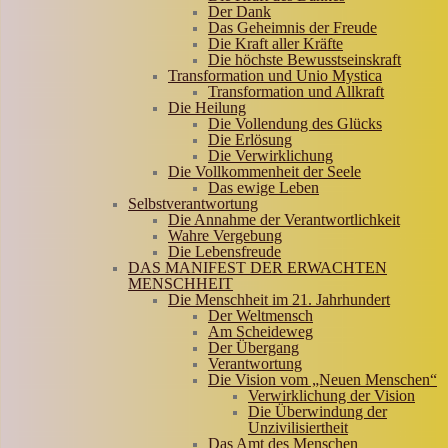
Der Dank
Das Geheimnis der Freude
Die Kraft aller Kräfte
Die höchste Bewusstseinskraft
Transformation und Unio Mystica
Transformation und Allkraft
Die Heilung
Die Vollendung des Glücks
Die Erlösung
Die Verwirklichung
Die Vollkommenheit der Seele
Das ewige Leben
Selbstverantwortung
Die Annahme der Verantwortlichkeit
Wahre Vergebung
Die Lebensfreude
DAS MANIFEST DER ERWACHTEN
MENSCHHEIT
Die Menschheit im 21. Jahrhundert
Der Weltmensch
Am Scheideweg
Der Übergang
Verantwortung
Die Vision vom „Neuen Menschen“
Verwirklichung der Vision
Die Überwindung der
Unzivilisiertheit
Das Amt des Menschen