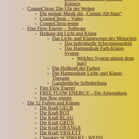
Körpers
CosmoChron: Die Uhr der Welten
Die geniale Musik der „Cosmic All-Stars“
CosmoChron – Video
CosmoChron testen
Free Flow Energy – Software
Heilung mit Licht und Klang
Das Licht- und Klangwesen des Menschen
Das individuelle Schwingungsfeld
Das Harmonikale Farb-Klang-
System
Welches System stimmt denn
nun?
Die Heilkraft der Farben
Die Harmonikale Licht- und Klang-
Therapie
Ganzheitliche Selbstheilung
Free Flow Energy
FREE FLOW ENERGY – Die Anwendung
free flow energy
Die 12 Farben und Klänge
Die Kraft GELB
Die Kraft ROT
Die Kraft BLAU
Die Kraft GRÜN
Die Kraft ORANGE
Die Kraft VIOLETT
Charakter SCHWARZ / WEISS