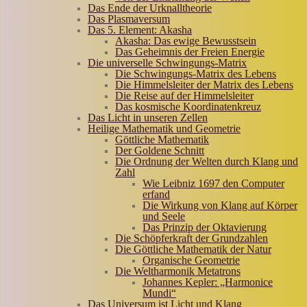
Das Ende der Urknalltheorie
Das Plasmaversum
Das 5. Element: Akasha
Akasha: Das ewige Bewusstsein
Das Geheimnis der Freien Energie
Die universelle Schwingungs-Matrix
Die Schwingungs-Matrix des Lebens
Die Himmelsleiter der Matrix des Lebens
Die Reise auf der Himmelsleiter
Das kosmische Koordinatenkreuz
Das Licht in unseren Zellen
Heilige Mathematik und Geometrie
Göttliche Mathematik
Der Goldene Schnitt
Die Ordnung der Welten durch Klang und
Zahl
Wie Leibniz 1697 den Computer
erfand
Die Wirkung von Klang auf Körper
und Seele
Das Prinzip der Oktavierung
Die Schöpferkraft der Grundzahlen
Die Göttliche Mathematik der Natur
Organische Geometrie
Die Weltharmonik Metatrons
Johannes Kepler: „Harmonice
Mundi“
Das Universum ist Licht und Klang