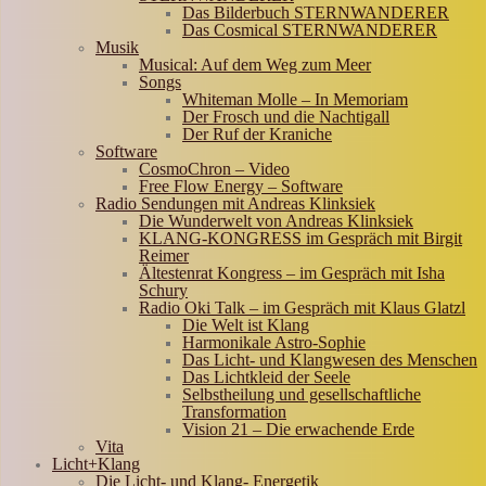
Das Bilderbuch STERNWANDERER
Das Cosmical STERNWANDERER
Musik
Musical: Auf dem Weg zum Meer
Songs
Whiteman Molle – In Memoriam
Der Frosch und die Nachtigall
Der Ruf der Kraniche
Software
CosmoChron – Video
Free Flow Energy – Software
Radio Sendungen mit Andreas Klinksiek
Die Wunderwelt von Andreas Klinksiek
KLANG-KONGRESS im Gespräch mit Birgit
Reimer
Ältestenrat Kongress – im Gespräch mit Isha
Schury
Radio Oki Talk – im Gespräch mit Klaus Glatzl
Die Welt ist Klang
Harmonikale Astro-Sophie
Das Licht- und Klangwesen des Menschen
Das Lichtkleid der Seele
Selbstheilung und gesellschaftliche
Transformation
Vision 21 – Die erwachende Erde
Vita
Licht+Klang
Die Licht- und Klang- Energetik