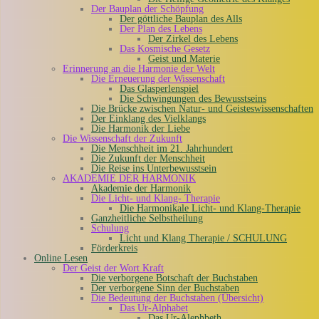
Der Bauplan der Schöpfung
Der göttliche Bauplan des Alls
Der Plan des Lebens
Der Zirkel des Lebens
Das Kosmische Gesetz
Geist und Materie
Erinnerung an die Harmonie der Welt
Die Erneuerung der Wissenschaft
Das Glasperlenspiel
Die Schwingungen des Bewusstseins
Die Brücke zwischen Natur- und Geisteswissenschaften
Der Einklang des Vielklangs
Die Harmonik der Liebe
Die Wissenschaft der Zukunft
Die Menschheit im 21. Jahrhundert
Die Zukunft der Menschheit
Die Reise ins Unterbewusstsein
AKADEMIE DER HARMONIK
Akademie der Harmonik
Die Licht- und Klang- Therapie
Die Harmonikale Licht- und Klang-Therapie
Ganzheitliche Selbstheilung
Schulung
Licht und Klang Therapie / SCHULUNG
Förderkreis
Online Lesen
Der Geist der Wort Kraft
Die verborgene Botschaft der Buchstaben
Der verborgene Sinn der Buchstaben
Die Bedeutung der Buchstaben (Übersicht)
Das Ur-Alphabet
Das Ur-Alephbeth