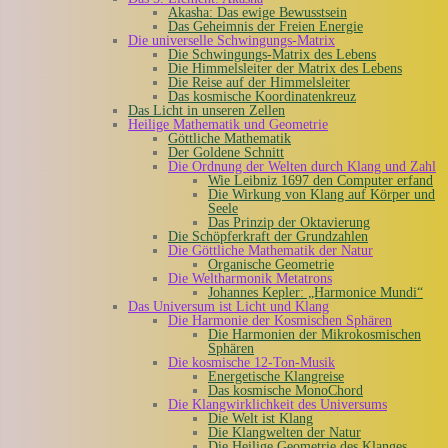
Akasha: Das ewige Bewusstsein
Das Geheimnis der Freien Energie
Die universelle Schwingungs-Matrix
Die Schwingungs-Matrix des Lebens
Die Himmelsleiter der Matrix des Lebens
Die Reise auf der Himmelsleiter
Das kosmische Koordinatenkreuz
Das Licht in unseren Zellen
Heilige Mathematik und Geometrie
Göttliche Mathematik
Der Goldene Schnitt
Die Ordnung der Welten durch Klang und Zahl
Wie Leibniz 1697 den Computer erfand
Die Wirkung von Klang auf Körper und
Seele
Das Prinzip der Oktavierung
Die Schöpferkraft der Grundzahlen
Die Göttliche Mathematik der Natur
Organische Geometrie
Die Weltharmonik Metatrons
Johannes Kepler: „Harmonice Mundi“
Das Universum ist Licht und Klang
Die Harmonie der Kosmischen Sphären
Die Harmonien der Mikrokosmischen
Sphären
Die kosmische 12-Ton-Musik
Energetische Klangreise
Das kosmische MonoChord
Die Klangwirklichkeit des Universums
Die Welt ist Klang
Die Klangwelten der Natur
Die Heilige Geometrie des Klanges