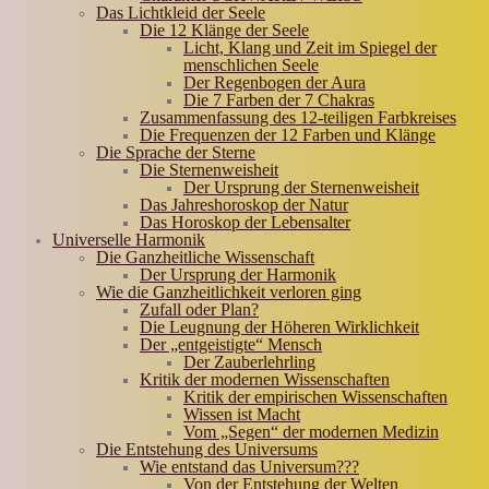
Das Lichtkleid der Seele
Die 12 Klänge der Seele
Licht, Klang und Zeit im Spiegel der
menschlichen Seele
Der Regenbogen der Aura
Die 7 Farben der 7 Chakras
Zusammenfassung des 12-teiligen Farbkreises
Die Frequenzen der 12 Farben und Klänge
Die Sprache der Sterne
Die Sternenweisheit
Der Ursprung der Sternenweisheit
Das Jahreshoroskop der Natur
Das Horoskop der Lebensalter
Universelle Harmonik
Die Ganzheitliche Wissenschaft
Der Ursprung der Harmonik
Wie die Ganzheitlichkeit verloren ging
Zufall oder Plan?
Die Leugnung der Höheren Wirklichkeit
Der „entgeistigte“ Mensch
Der Zauberlehrling
Kritik der modernen Wissenschaften
Kritik der empirischen Wissenschaften
Wissen ist Macht
Vom „Segen“ der modernen Medizin
Die Entstehung des Universums
Wie entstand das Universum???
Von der Entstehung der Welten