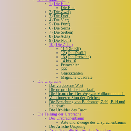
1 (Die Eins)
Die Eins
2 (Die Zwei)
3 (Die Drei)
4 (Die Vier)
5 (Die Fünf)
6 (Die Sechs)
7 (Die Sieben)
8 (Die Acht)
9 (Die Neun)
10 (Die Zehn)
11 (Die Elf)
12 (Die Zwölf)
13 (Die Dreizehn)
14 bis 16
Primzahlen
666
Glückszahlen
Magische Quadrate
Die Ursprache
Das vergessene Wort
Die ursprachliche Lautkraft
Die Ursprache: Der Weg zur Vollkommenheit
Vom inneren Sinn der Zeichen
Die Beziehung von Buchstabe, Zahl, Bild und
Lautkraft
Die Urbilder des Tarot
Die Teilung der Ursprache
Der Ursprachenbaum
Äste und Zweige des Ursprachenbaums
Der Arische Ursprung
Aramäisch: die Mutter aller Sprachen