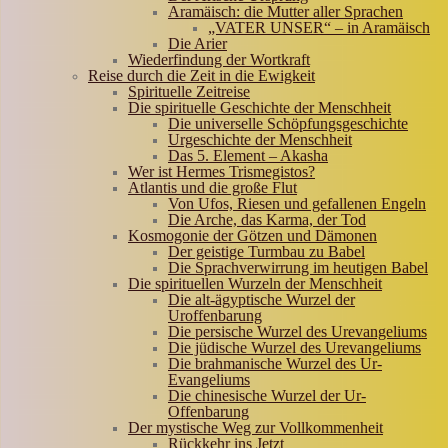
Aramäisch: die Mutter aller Sprachen
„VATER UNSER“ – in Aramäisch
Die Arier
Wiederfindung der Wortkraft
Reise durch die Zeit in die Ewigkeit
Spirituelle Zeitreise
Die spirituelle Geschichte der Menschheit
Die universelle Schöpfungsgeschichte
Urgeschichte der Menschheit
Das 5. Element – Akasha
Wer ist Hermes Trismegistos?
Atlantis und die große Flut
Von Ufos, Riesen und gefallenen Engeln
Die Arche, das Karma, der Tod
Kosmogonie der Götzen und Dämonen
Der geistige Turmbau zu Babel
Die Sprachverwirrung im heutigen Babel
Die spirituellen Wurzeln der Menschheit
Die alt-ägyptische Wurzel der
Uroffenbarung
Die persische Wurzel des Urevangeliums
Die jüdische Wurzel des Urevangeliums
Die brahmanische Wurzel des Ur-
Evangeliums
Die chinesische Wurzel der Ur-
Offenbarung
Der mystische Weg zur Vollkommenheit
Rückkehr ins Jetzt