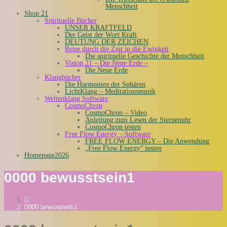
Menschheit
Shop 21
Spirituelle Bücher
UNSER KRAFTFELD
Der Geist der Wort Kraft
DEUTUNG DER ZEICHEN
Reise durch die Zeit in die Ewigkeit
Die spirituelle Geschichte der Menschheit
Vision 21 – Die Neue Erde –
Die Neue Erde
Klangbücher
Die Harmonien der Sphären
LichtKlang – Meditationsmusik
Weltenklang Software
CosmoChron
CosmoChron – Video
Anleitung zum Lesen der Sternenuhr
CosmoChron testen
Free Flow Energy – Software
FREE FLOW ENERGY – Die Anwendung
„Free Flow Energy“ testen
Homepage2026
0000 bewusstsein1
0000 bewusstsein1