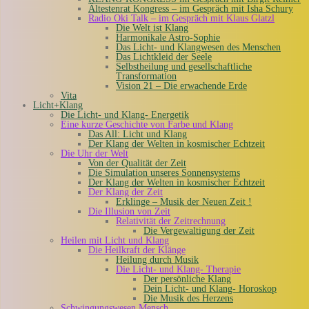
Ältestenrat Kongress – im Gespräch mit Isha Schury
Radio Oki Talk – im Gespräch mit Klaus Glatzl
Die Welt ist Klang
Harmonikale Astro-Sophie
Das Licht- und Klangwesen des Menschen
Das Lichtkleid der Seele
Selbstheilung und gesellschaftliche
Transformation
Vision 21 – Die erwachende Erde
Vita
Licht+Klang
Die Licht- und Klang- Energetik
Eine kurze Geschichte von Farbe und Klang
Das All: Licht und Klang
Der Klang der Welten in kosmischer Echtzeit
Die Uhr der Welt
Von der Qualität der Zeit
Die Simulation unseres Sonnensystems
Der Klang der Welten in kosmischer Echtzeit
Der Klang der Zeit
Erklinge – Musik der Neuen Zeit !
Die Illusion von Zeit
Relativität der Zeitrechnung
Die Vergewaltigung der Zeit
Heilen mit Licht und Klang
Die Heilkraft der Klänge
Heilung durch Musik
Die Licht- und Klang- Therapie
Der persönliche Klang
Dein Licht- und Klang- Horoskop
Die Musik des Herzens
Schwingungswesen Mensch