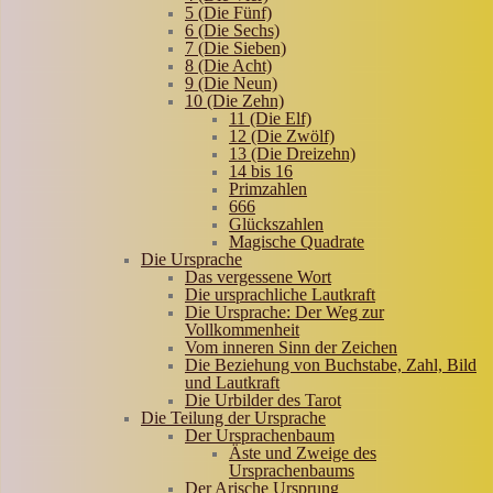
5 (Die Fünf)
6 (Die Sechs)
7 (Die Sieben)
8 (Die Acht)
9 (Die Neun)
10 (Die Zehn)
11 (Die Elf)
12 (Die Zwölf)
13 (Die Dreizehn)
14 bis 16
Primzahlen
666
Glückszahlen
Magische Quadrate
Die Ursprache
Das vergessene Wort
Die ursprachliche Lautkraft
Die Ursprache: Der Weg zur
Vollkommenheit
Vom inneren Sinn der Zeichen
Die Beziehung von Buchstabe, Zahl, Bild
und Lautkraft
Die Urbilder des Tarot
Die Teilung der Ursprache
Der Ursprachenbaum
Äste und Zweige des
Ursprachenbaums
Der Arische Ursprung