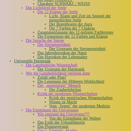
Charakter SCHWARZ / WEISS
Das Lichtkleid der Seele
Die 12 Klänge der Seele
Licht, Klang und Zeit im Spiegel der
menschlichen Seele
Der Regenbogen der Aura
Die 7 Farben der 7 Chakras
Zusammenfassung des 12-teiligen Farbkreises
Die Frequenzen der 12 Farben und Klänge
Die Sprache der Sterne
Die Sternenweisheit
Der Ursprung der Sternenweisheit
Das Jahreshoroskop der Natur
Das Horoskop der Lebensalter
Universelle Harmonik
Die Ganzheitliche Wissenschaft
Der Ursprung der Harmonik
Wie die Ganzheitlichkeit verloren ging
Zufall oder Plan?
Die Leugnung der Höheren Wirklichkeit
Der „entgeistigte“ Mensch
Der Zauberlehrling
Kritik der modernen Wissenschaften
Kritik der empirischen Wissenschaften
Wissen ist Macht
Vom „Segen“ der modernen Medizin
Die Entstehung des Universums
Wie entstand das Universum???
Von der Entstehung der Welten
Das Ende der Urknalltheorie
Das Plasmaversum
Das 5. Element: Akasha