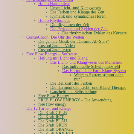
Homo Harmonicus
Unser Licht- und Klangwesen
Die Farben und Klänge der Zeit
Kymatik und kymatisches Hören
Homo Rhythmicus
Die Rhythmen der Zeit
Die Perioden und Zyklen der Zeit
Die rhythmischen Zyklen des Körpers
CosmoChron: Die Uhr der Welten
Die geniale Musik der „Cosmic All-Stars“
CosmoChron – Video
CosmoChron testen
Free Flow Energy – Software
Heilung mit Licht und Klang
Das Licht- und Klangwesen des Menschen
Das individuelle Schwingungsfeld
Das Harmonikale Farb-Klang-System
Welches System stimmt denn
nun?
Die Heilkraft der Farben
Die Harmonikale Licht- und Klang-Therapie
Ganzheitliche Selbstheilung
Free Flow Energy
FREE FLOW ENERGY – Die Anwendung
free flow energy
Die 12 Farben und Klänge
Die Kraft GELB
Die Kraft ROT
Die Kraft BLAU
Die Kraft GRÜN
Die Kraft ORANGE
Die Kraft VIOLETT