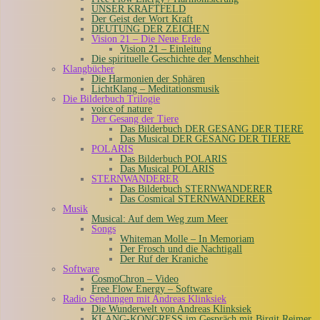
UNSER KRAFTFELD
Der Geist der Wort Kraft
DEUTUNG DER ZEICHEN
Vision 21 – Die Neue Erde
Vision 21 – Einleitung
Die spirituelle Geschichte der Menschheit
Klangbücher
Die Harmonien der Sphären
LichtKlang – Meditationsmusik
Die Bilderbuch Trilogie
voice of nature
Der Gesang der Tiere
Das Bilderbuch DER GESANG DER TIERE
Das Musical DER GESANG DER TIERE
POLARIS
Das Bilderbuch POLARIS
Das Musical POLARIS
STERNWANDERER
Das Bilderbuch STERNWANDERER
Das Cosmical STERNWANDERER
Musik
Musical: Auf dem Weg zum Meer
Songs
Whiteman Molle – In Memoriam
Der Frosch und die Nachtigall
Der Ruf der Kraniche
Software
CosmoChron – Video
Free Flow Energy – Software
Radio Sendungen mit Andreas Klinksiek
Die Wunderwelt von Andreas Klinksiek
KLANG-KONGRESS im Gespräch mit Birgit Reimer