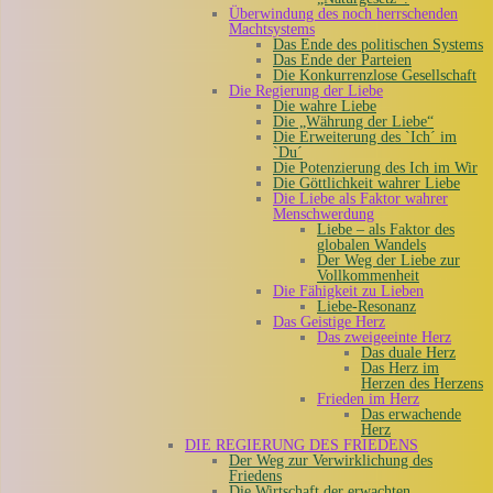
Überwindung des noch herrschenden
Machtsystems
Das Ende des politischen Systems
Das Ende der Parteien
Die Konkurrenzlose Gesellschaft
Die Regierung der Liebe
Die wahre Liebe
Die „Währung der Liebe“
Die Erweiterung des `Ich´ im
`Du´
Die Potenzierung des Ich im Wir
Die Göttlichkeit wahrer Liebe
Die Liebe als Faktor wahrer
Menschwerdung
Liebe – als Faktor des
globalen Wandels
Der Weg der Liebe zur
Vollkommenheit
Die Fähigkeit zu Lieben
Liebe-Resonanz
Das Geistige Herz
Das zweigeeinte Herz
Das duale Herz
Das Herz im
Herzen des Herzens
Frieden im Herz
Das erwachende
Herz
DIE REGIERUNG DES FRIEDENS
Der Weg zur Verwirklichung des
Friedens
Die Wirtschaft der erwachten