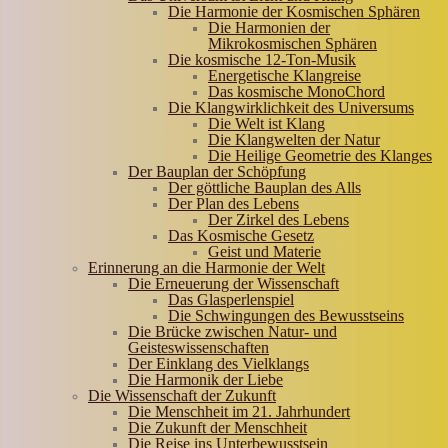
Die Harmonie der Kosmischen Sphären
Die Harmonien der
Mikrokosmischen Sphären
Die kosmische 12-Ton-Musik
Energetische Klangreise
Das kosmische MonoChord
Die Klangwirklichkeit des Universums
Die Welt ist Klang
Die Klangwelten der Natur
Die Heilige Geometrie des Klanges
Der Bauplan der Schöpfung
Der göttliche Bauplan des Alls
Der Plan des Lebens
Der Zirkel des Lebens
Das Kosmische Gesetz
Geist und Materie
Erinnerung an die Harmonie der Welt
Die Erneuerung der Wissenschaft
Das Glasperlenspiel
Die Schwingungen des Bewusstseins
Die Brücke zwischen Natur- und
Geisteswissenschaften
Der Einklang des Vielklangs
Die Harmonik der Liebe
Die Wissenschaft der Zukunft
Die Menschheit im 21. Jahrhundert
Die Zukunft der Menschheit
Die Reise ins Unterbewusstsein