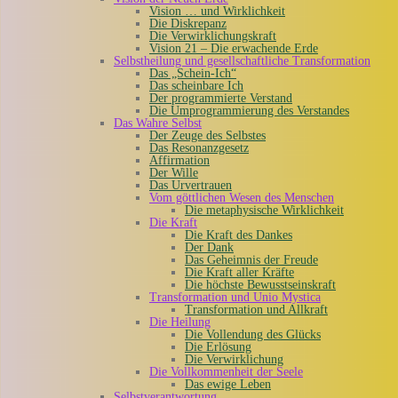
Vision … und Wirklichkeit
Die Diskrepanz
Die Verwirklichungskraft
Vision 21 – Die erwachende Erde
Selbstheilung und gesellschaftliche Transformation
Das „Schein-Ich“
Das scheinbare Ich
Der programmierte Verstand
Die Umprogrammierung des Verstandes
Das Wahre Selbst
Der Zeuge des Selbstes
Das Resonanzgesetz
Affirmation
Der Wille
Das Urvertrauen
Vom göttlichen Wesen des Menschen
Die metaphysische Wirklichkeit
Die Kraft
Die Kraft des Dankes
Der Dank
Das Geheimnis der Freude
Die Kraft aller Kräfte
Die höchste Bewusstseinskraft
Transformation und Unio Mystica
Transformation und Allkraft
Die Heilung
Die Vollendung des Glücks
Die Erlösung
Die Verwirklichung
Die Vollkommenheit der Seele
Das ewige Leben
Selbstverantwortung