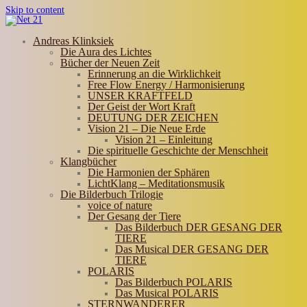
Skip to content
Andreas Klinksiek
Die Aura des Lichtes
Bücher der Neuen Zeit
Erinnerung an die Wirklichkeit
Free Flow Energy / Harmonisierung
UNSER KRAFTFELD
Der Geist der Wort Kraft
DEUTUNG DER ZEICHEN
Vision 21 – Die Neue Erde
Vision 21 – Einleitung
Die spirituelle Geschichte der Menschheit
Klangbücher
Die Harmonien der Sphären
LichtKlang – Meditationsmusik
Die Bilderbuch Trilogie
voice of nature
Der Gesang der Tiere
Das Bilderbuch DER GESANG DER
TIERE
Das Musical DER GESANG DER
TIERE
POLARIS
Das Bilderbuch POLARIS
Das Musical POLARIS
STERNWANDERER