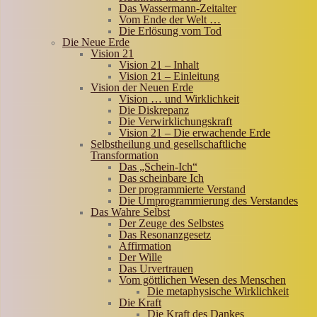
Das Wassermann-Zeitalter
Vom Ende der Welt …
Die Erlösung vom Tod
Die Neue Erde
Vision 21
Vision 21 – Inhalt
Vision 21 – Einleitung
Vision der Neuen Erde
Vision … und Wirklichkeit
Die Diskrepanz
Die Verwirklichungskraft
Vision 21 – Die erwachende Erde
Selbstheilung und gesellschaftliche
Transformation
Das „Schein-Ich“
Das scheinbare Ich
Der programmierte Verstand
Die Umprogrammierung des Verstandes
Das Wahre Selbst
Der Zeuge des Selbstes
Das Resonanzgesetz
Affirmation
Der Wille
Das Urvertrauen
Vom göttlichen Wesen des Menschen
Die metaphysische Wirklichkeit
Die Kraft
Die Kraft des Dankes