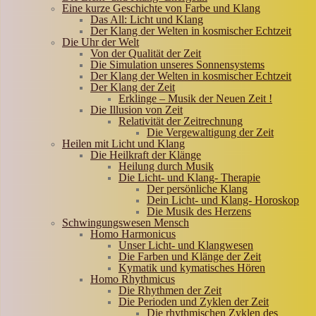
Eine kurze Geschichte von Farbe und Klang
Das All: Licht und Klang
Der Klang der Welten in kosmischer Echtzeit
Die Uhr der Welt
Von der Qualität der Zeit
Die Simulation unseres Sonnensystems
Der Klang der Welten in kosmischer Echtzeit
Der Klang der Zeit
Erklinge – Musik der Neuen Zeit !
Die Illusion von Zeit
Relativität der Zeitrechnung
Die Vergewaltigung der Zeit
Heilen mit Licht und Klang
Die Heilkraft der Klänge
Heilung durch Musik
Die Licht- und Klang- Therapie
Der persönliche Klang
Dein Licht- und Klang- Horoskop
Die Musik des Herzens
Schwingungswesen Mensch
Homo Harmonicus
Unser Licht- und Klangwesen
Die Farben und Klänge der Zeit
Kymatik und kymatisches Hören
Homo Rhythmicus
Die Rhythmen der Zeit
Die Perioden und Zyklen der Zeit
Die rhythmischen Zyklen des