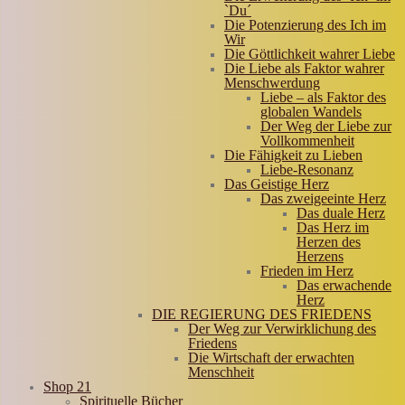
`Du´
Die Potenzierung des Ich im
Wir
Die Göttlichkeit wahrer Liebe
Die Liebe als Faktor wahrer
Menschwerdung
Liebe – als Faktor des
globalen Wandels
Der Weg der Liebe zur
Vollkommenheit
Die Fähigkeit zu Lieben
Liebe-Resonanz
Das Geistige Herz
Das zweigeeinte Herz
Das duale Herz
Das Herz im
Herzen des
Herzens
Frieden im Herz
Das erwachende
Herz
DIE REGIERUNG DES FRIEDENS
Der Weg zur Verwirklichung des
Friedens
Die Wirtschaft der erwachten
Menschheit
Shop 21
Spirituelle Bücher