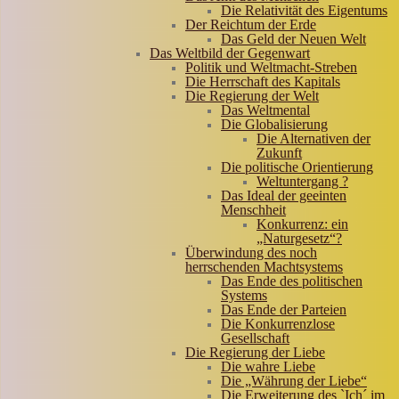
Die Relativität des Eigentums
Der Reichtum der Erde
Das Geld der Neuen Welt
Das Weltbild der Gegenwart
Politik und Weltmacht-Streben
Die Herrschaft des Kapitals
Die Regierung der Welt
Das Weltmental
Die Globalisierung
Die Alternativen der
Zukunft
Die politische Orientierung
Weltuntergang ?
Das Ideal der geeinten
Menschheit
Konkurrenz: ein
„Naturgesetz“?
Überwindung des noch
herrschenden Machtsystems
Das Ende des politischen
Systems
Das Ende der Parteien
Die Konkurrenzlose
Gesellschaft
Die Regierung der Liebe
Die wahre Liebe
Die „Währung der Liebe“
Die Erweiterung des `Ich´ im