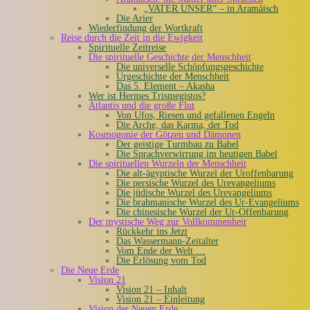
„VATER UNSER“ – in Aramäisch
Die Arier
Wiederfindung der Wortkraft
Reise durch die Zeit in die Ewigkeit
Spirituelle Zeitreise
Die spirituelle Geschichte der Menschheit
Die universelle Schöpfungsgeschichte
Urgeschichte der Menschheit
Das 5. Element – Akasha
Wer ist Hermes Trismegistos?
Atlantis und die große Flut
Von Ufos, Riesen und gefallenen Engeln
Die Arche, das Karma, der Tod
Kosmogonie der Götzen und Dämonen
Der geistige Turmbau zu Babel
Die Sprachverwirrung im heutigen Babel
Die spirituellen Wurzeln der Menschheit
Die alt-ägyptische Wurzel der Uroffenbarung
Die persische Wurzel des Urevangeliums
Die jüdische Wurzel des Urevangeliums
Die brahmanische Wurzel des Ur-Evangeliums
Die chinesische Wurzel der Ur-Offenbarung
Der mystische Weg zur Vollkommenheit
Rückkehr ins Jetzt
Das Wassermann-Zeitalter
Vom Ende der Welt …
Die Erlösung vom Tod
Die Neue Erde
Vision 21
Vision 21 – Inhalt
Vision 21 – Einleitung
Vision der Neuen Erde