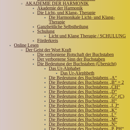
AKADEMIE DER HARMONIK
Akademie der Harmonik
Die Licht- und Klang- Therapie
Die Harmonikale Licht- und Klang-
Therapie
Ganzheitliche Selbstheilung
Schulung
Licht und Klang Therapie / SCHULUNG
Förderkreis
Online Lesen
Der Geist der Wort Kraft
Die verborgene Botschaft der Buchstaben
Der verborgene Sinn der Buchstaben
Die Bedeutung der Buchstaben (Übersicht)
Das Ur-Alphabet
Das Ur-Alephbeth
Die Bedeutung des Buchstabens „A“
Die Bedeutung des Buchstabens „B“ = 2
Die Bedeutung des Buchstabens „CH“
Die Bedeutung des Buchstabens „D“
Die Bedeutung des Buchstabens „G“ (C)
Die Bedeutung des Buchstabens „H“
Die Bedeutung des Buchstabens „I, J“
Die Bedeutung des Buchstabens „K“
Die Bedeutung des Buchstabens „L“
Die Bedeutung des Buchstabens „M“
Die Bedeutung des Buchstabens „N“
Die Bedeutung des Buchstabens „P, PH“