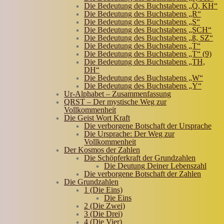
Die Bedeutung des Buchstabens „Q, KH“
Die Bedeutung des Buchstabens „R“
Die Bedeutung des Buchstabens „S“
Die Bedeutung des Buchstabens „SCH“
Die Bedeutung des Buchstabens „ß, SZ“
Die Bedeutung des Buchstabens „T“
Die Bedeutung des Buchstabens „T“ (9)
Die Bedeutung des Buchstabens „TH,
DH“
Die Bedeutung des Buchstabens „W“
Die Bedeutung des Buchstabens „Y“
Ur-Alphabet – Zusammenfassung
QRST – Der mystische Weg zur
Vollkommenheit
Die Geist Wort Kraft
Die verborgene Botschaft der Ursprache
Die Ursprache: Der Weg zur
Vollkommenheit
Der Kosmos der Zahlen
Die Schöpferkraft der Grundzahlen
Die Deutung Deiner Lebenszahl
Die verborgene Botschaft der Zahlen
Die Grundzahlen
1 (Die Eins)
Die Eins
2 (Die Zwei)
3 (Die Drei)
4 (Die Vier)