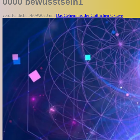
0000 bewusstsein1
veröffentlicht
14/09/2020
um
Das Geheimnis der Göttlichen Oktave
.