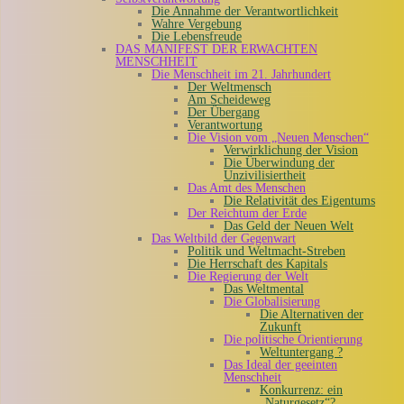
Die Annahme der Verantwortlichkeit
Wahre Vergebung
Die Lebensfreude
DAS MANIFEST DER ERWACHTEN
MENSCHHEIT
Die Menschheit im 21. Jahrhundert
Der Weltmensch
Am Scheideweg
Der Übergang
Verantwortung
Die Vision vom „Neuen Menschen“
Verwirklichung der Vision
Die Überwindung der
Unzivilisiertheit
Das Amt des Menschen
Die Relativität des Eigentums
Der Reichtum der Erde
Das Geld der Neuen Welt
Das Weltbild der Gegenwart
Politik und Weltmacht-Streben
Die Herrschaft des Kapitals
Die Regierung der Welt
Das Weltmental
Die Globalisierung
Die Alternativen der
Zukunft
Die politische Orientierung
Weltuntergang ?
Das Ideal der geeinten
Menschheit
Konkurrenz: ein
„Naturgesetz“?