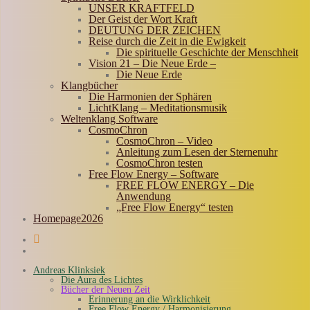
UNSER KRAFTFELD
Der Geist der Wort Kraft
DEUTUNG DER ZEICHEN
Reise durch die Zeit in die Ewigkeit
Die spirituelle Geschichte der Menschheit
Vision 21 – Die Neue Erde –
Die Neue Erde
Klangbücher
Die Harmonien der Sphären
LichtKlang – Meditationsmusik
Weltenklang Software
CosmoChron
CosmoChron – Video
Anleitung zum Lesen der Sternenuhr
CosmoChron testen
Free Flow Energy – Software
FREE FLOW ENERGY – Die
Anwendung
„Free Flow Energy“ testen
Homepage2026
Andreas Klinksiek
Die Aura des Lichtes
Bücher der Neuen Zeit
Erinnerung an die Wirklichkeit
Free Flow Energy / Harmonisierung