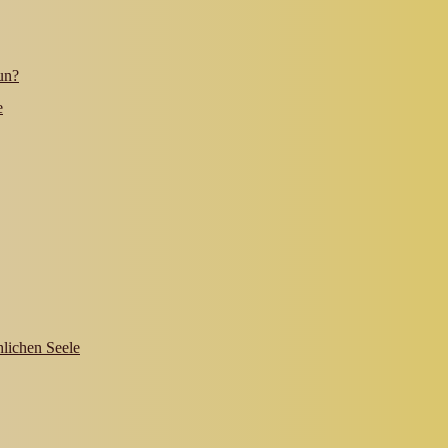
un?
e
hlichen Seele