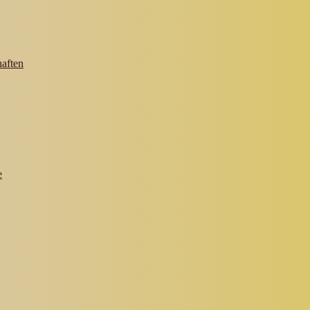
aften
e