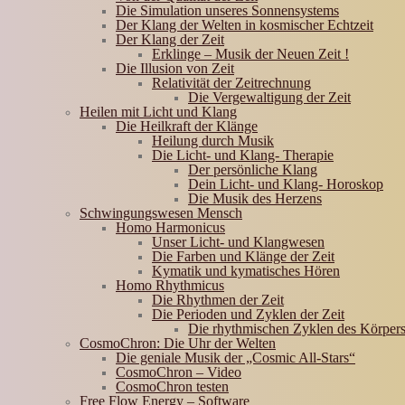
Die Simulation unseres Sonnensystems
Der Klang der Welten in kosmischer Echtzeit
Der Klang der Zeit
Erklinge – Musik der Neuen Zeit !
Die Illusion von Zeit
Relativität der Zeitrechnung
Die Vergewaltigung der Zeit
Heilen mit Licht und Klang
Die Heilkraft der Klänge
Heilung durch Musik
Die Licht- und Klang- Therapie
Der persönliche Klang
Dein Licht- und Klang- Horoskop
Die Musik des Herzens
Schwingungswesen Mensch
Homo Harmonicus
Unser Licht- und Klangwesen
Die Farben und Klänge der Zeit
Kymatik und kymatisches Hören
Homo Rhythmicus
Die Rhythmen der Zeit
Die Perioden und Zyklen der Zeit
Die rhythmischen Zyklen des Körper
CosmoChron: Die Uhr der Welten
Die geniale Musik der „Cosmic All-Stars“
CosmoChron – Video
CosmoChron testen
Free Flow Energy – Software