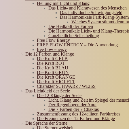
Heilung mit Licht und Klang
Das Licht- und Klangwesen des Menschen
Das individuelle Schwingungsfeld
Das Harmonikale Farb-Klang-System
Welches System stimmt denn n
Die Heilkraft der Farben
Die Harmonikale Licht- und Klang-Therapi
Ganzheitliche Selbstheilung
Free Flow Energy
FREE FLOW ENERGY – Die Anwendung
free flow energy
Die 12 Farben und Klänge
Die Kraft GELB
Die Kraft ROT
Die Kraft BLAU
Die Kraft GRÜN
Die Kraft ORANGE
Die Kraft VIOLETT
Charakter SCHWARZ / WEISS
Das Lichtkleid der Seele
Die 12 Klänge der Seele
Licht, Klang und Zeit im Spiegel der mensc
Der Regenbogen der Aura
Die 7 Farben der 7 Chakras
Zusammenfassung des 12-teiligen Farbkreises
Die Frequenzen der 12 Farben und Klänge
Die Sprache der Sterne
Die Sternenweisheit