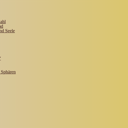
ahl
nd
nd Seele
“
 Sphären