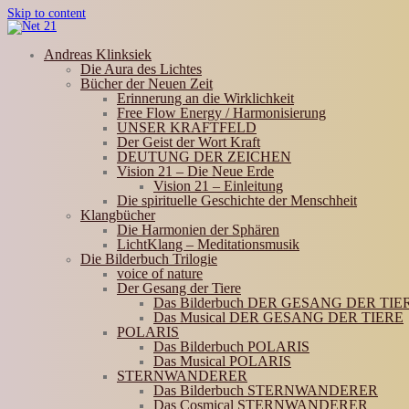
Skip to content
Andreas Klinksiek
Die Aura des Lichtes
Bücher der Neuen Zeit
Erinnerung an die Wirklichkeit
Free Flow Energy / Harmonisierung
UNSER KRAFTFELD
Der Geist der Wort Kraft
DEUTUNG DER ZEICHEN
Vision 21 – Die Neue Erde
Vision 21 – Einleitung
Die spirituelle Geschichte der Menschheit
Klangbücher
Die Harmonien der Sphären
LichtKlang – Meditationsmusik
Die Bilderbuch Trilogie
voice of nature
Der Gesang der Tiere
Das Bilderbuch DER GESANG DER TIE
Das Musical DER GESANG DER TIERE
POLARIS
Das Bilderbuch POLARIS
Das Musical POLARIS
STERNWANDERER
Das Bilderbuch STERNWANDERER
Das Cosmical STERNWANDERER