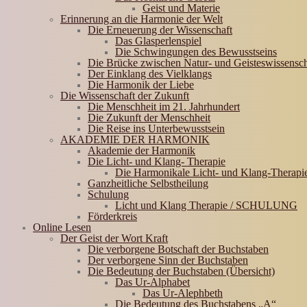
Geist und Materie
Erinnerung an die Harmonie der Welt
Die Erneuerung der Wissenschaft
Das Glasperlenspiel
Die Schwingungen des Bewusstseins
Die Brücke zwischen Natur- und Geisteswissensch
Der Einklang des Vielklangs
Die Harmonik der Liebe
Die Wissenschaft der Zukunft
Die Menschheit im 21. Jahrhundert
Die Zukunft der Menschheit
Die Reise ins Unterbewusstsein
AKADEMIE DER HARMONIK
Akademie der Harmonik
Die Licht- und Klang- Therapie
Die Harmonikale Licht- und Klang-Therapi
Ganzheitliche Selbstheilung
Schulung
Licht und Klang Therapie / SCHULUNG
Förderkreis
Online Lesen
Der Geist der Wort Kraft
Die verborgene Botschaft der Buchstaben
Der verborgene Sinn der Buchstaben
Die Bedeutung der Buchstaben (Übersicht)
Das Ur-Alphabet
Das Ur-Alephbeth
Die Bedeutung des Buchstabens „A“