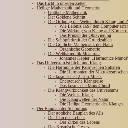
Das Licht in unseren Zellen
Heilige Mathematik und Geometrie
Göttliche Mathematik
Der Goldene Schnitt
Die Ordnung der Welten durch Klang und Z
Wie Leibniz 1697 den Computer erfa
Die Wirkung von Klang auf Körper u
Das Prinzip der Oktavierung
Die Schöpferkraft der Grundzahlen
Die Göttliche Mathematik der Natur
Organische Geometrie
Die Weltharmonik Metatrons
Johannes Kepler: „Harmonice Mundi
Das Universum ist Licht und Klang
Die Harmonie der Kosmischen Sphären
Die Harmonien der Mikrokosmischen
Die kosmische 12-Ton-Musik
Energetische Klangreise
Das kosmische MonoChord
Die Klangwirklichkeit des Universums
Die Welt ist Klang
Die Klangwelten der Natur
Die Heilige Geometrie des Klanges
Der Bauplan der Schöpfung
Der göttliche Bauplan des Alls
Der Plan des Lebens
Der Zirkel des Lebens
Das Kosmische Gesetz