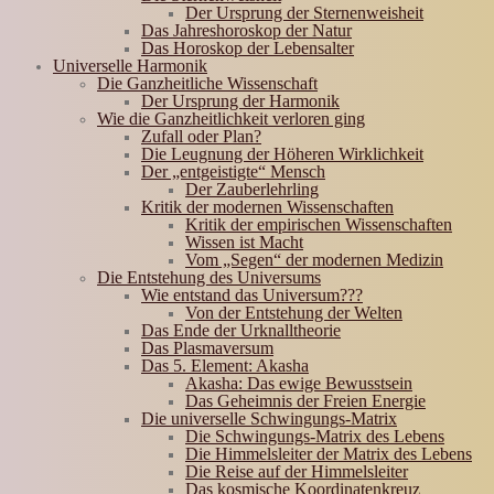
Der Ursprung der Sternenweisheit
Das Jahreshoroskop der Natur
Das Horoskop der Lebensalter
Universelle Harmonik
Die Ganzheitliche Wissenschaft
Der Ursprung der Harmonik
Wie die Ganzheitlichkeit verloren ging
Zufall oder Plan?
Die Leugnung der Höheren Wirklichkeit
Der „entgeistigte“ Mensch
Der Zauberlehrling
Kritik der modernen Wissenschaften
Kritik der empirischen Wissenschaften
Wissen ist Macht
Vom „Segen“ der modernen Medizin
Die Entstehung des Universums
Wie entstand das Universum???
Von der Entstehung der Welten
Das Ende der Urknalltheorie
Das Plasmaversum
Das 5. Element: Akasha
Akasha: Das ewige Bewusstsein
Das Geheimnis der Freien Energie
Die universelle Schwingungs-Matrix
Die Schwingungs-Matrix des Lebens
Die Himmelsleiter der Matrix des Lebens
Die Reise auf der Himmelsleiter
Das kosmische Koordinatenkreuz