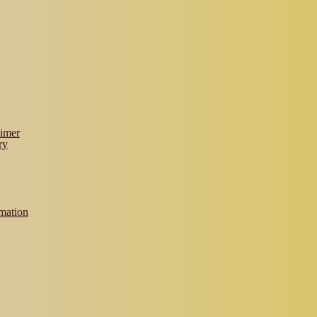
imer
ry
rmation