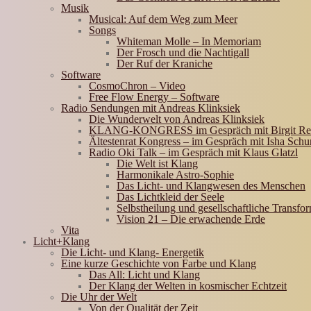
Musik
Musical: Auf dem Weg zum Meer
Songs
Whiteman Molle – In Memoriam
Der Frosch und die Nachtigall
Der Ruf der Kraniche
Software
CosmoChron – Video
Free Flow Energy – Software
Radio Sendungen mit Andreas Klinksiek
Die Wunderwelt von Andreas Klinksiek
KLANG-KONGRESS im Gespräch mit Birgit Re
Ältestenrat Kongress – im Gespräch mit Isha Schu
Radio Oki Talk – im Gespräch mit Klaus Glatzl
Die Welt ist Klang
Harmonikale Astro-Sophie
Das Licht- und Klangwesen des Menschen
Das Lichtkleid der Seele
Selbstheilung und gesellschaftliche Transfo
Vision 21 – Die erwachende Erde
Vita
Licht+Klang
Die Licht- und Klang- Energetik
Eine kurze Geschichte von Farbe und Klang
Das All: Licht und Klang
Der Klang der Welten in kosmischer Echtzeit
Die Uhr der Welt
Von der Qualität der Zeit