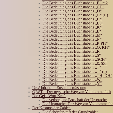
Die Bedeutung des Buchstabens „B“ = 2
Die Bedeutung des Buchstabens „CH“
Die Bedeutung des Buchstabens „D“
Die Bedeutung des Buchstabens „G“ (C)
Die Bedeutung des Buchstabens „H“
Die Bedeutung des Buchstabens „I, J“
Die Bedeutung des Buchstabens „K“
Die Bedeutung des Buchstabens „L“
Die Bedeutung des Buchstabens „M“
Die Bedeutung des Buchstabens „N“
Die Bedeutung des Buchstabens „P, PH“
Die Bedeutung des Buchstabens „Q, KH“
Die Bedeutung des Buchstabens „R“
Die Bedeutung des Buchstabens „S“
Die Bedeutung des Buchstabens „SCH“
Die Bedeutung des Buchstabens „ß, SZ“
Die Bedeutung des Buchstabens „T“
Die Bedeutung des Buchstabens „T“ (9)
Die Bedeutung des Buchstabens „TH, DH“
Die Bedeutung des Buchstabens „W“
Die Bedeutung des Buchstabens „Y“
Ur-Alphabet – Zusammenfassung
QRST – Der mystische Weg zur Vollkommenheit
Die Geist Wort Kraft
Die verborgene Botschaft der Ursprache
Die Ursprache: Der Weg zur Vollkommenhe
Der Kosmos der Zahlen
Die Schöpferkraft der Grundzahlen