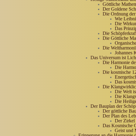
Göttliche Mathem
Der Goldene Schn
Die Ordnung der
Wie Leibni
Die Wirkun
Das Prinzi
Die Schöpferkraf
Die Göttliche Ma
Organisch
Die Weltharmoni
Johannes 
Das Universum ist Lich
Die Harmonie de
Die Harmo
Die kosmische 1
Energetisc
Das kosmi
Die Klangwirklic
Die Welt i
Die Klangw
Die Heilig
Der Bauplan der Schöp
Der göttliche Bau
Der Plan des Le
Der Zirkel
Das Kosmische G
Geist und 
Erinnerung an die Harmonie d