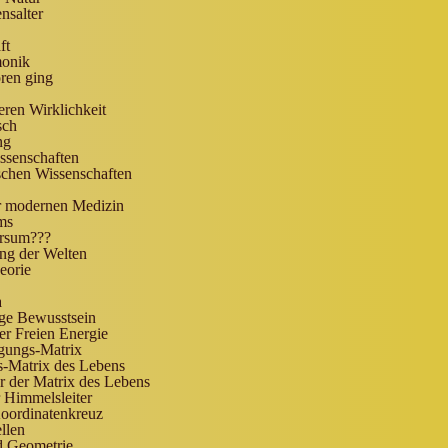
nsalter
ft
monik
oren ging
ren Wirklichkeit
sch
ng
ssenschaften
ischen Wissenschaften
 modernen Medizin
ms
ersum???
ng der Welten
eorie
a
ge Bewusstsein
r Freien Energie
ngungs-Matrix
-Matrix des Lebens
r der Matrix des Lebens
r Himmelsleiter
oordinatenkreuz
llen
d Geometrie