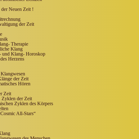
 der Neuen Zeit !
eitrechnung
altigung der Zeit
ge
usik
lang- Therapie
liche Klang
- und Klang- Horoskop
 des Herzens
d Klangwesen
länge der Zeit
atisches Hören
r Zeit
 Zyklen der Zeit
ischen Zyklen des Körpers
lten
„Cosmic All-Stars“
Klang
Klangwesen des Menschen