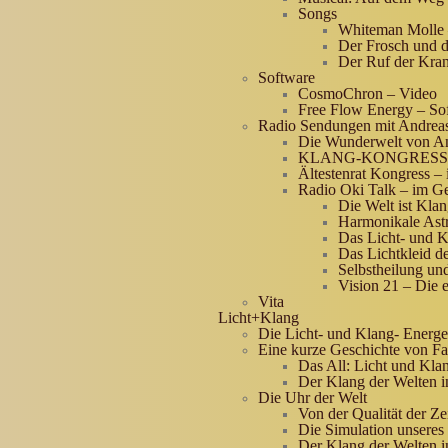
Songs
Whiteman Molle
Der Frosch und d
Der Ruf der Kra
Software
CosmoChron – Video
Free Flow Energy – So
Radio Sendungen mit Andreas
Die Wunderwelt von An
KLANG-KONGRESS im 
Ältestenrat Kongress –
Radio Oki Talk – im Ge
Die Welt ist Kla
Harmonikale Ast
Das Licht- und 
Das Lichtkleid de
Selbstheilung und
Vision 21 – Die
Vita
Licht+Klang
Die Licht- und Klang- Energe
Eine kurze Geschichte von F
Das All: Licht und Kla
Der Klang der Welten i
Die Uhr der Welt
Von der Qualität der Ze
Die Simulation unsere
Der Klang der Welten i