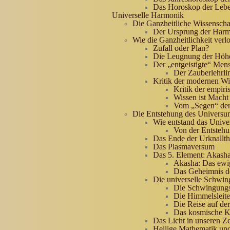
Das Horoskop der Lebe
Universelle Harmonik
Die Ganzheitliche Wissenscha
Der Ursprung der Har
Wie die Ganzheitlichkeit verl
Zufall oder Plan?
Die Leugnung der Höhe
Der „entgeistigte“ Men
Der Zauberlehrli
Kritik der modernen Wi
Kritik der empir
Wissen ist Macht
Vom „Segen“ der
Die Entstehung des Universu
Wie entstand das Univ
Von der Entstehu
Das Ende der Urknallth
Das Plasmaversum
Das 5. Element: Akash
Akasha: Das ewi
Das Geheimnis de
Die universelle Schwi
Die Schwingungs
Die Himmelsleite
Die Reise auf de
Das kosmische K
Das Licht in unseren Ze
Heilige Mathematik un