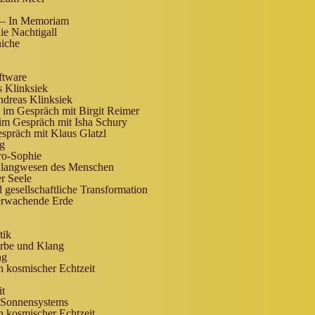
 – In Memoriam
ie Nachtigall
niche
ftware
 Klinksiek
dreas Klinksiek
Gespräch mit Birgit Reimer
 im Gespräch mit Isha Schury
spräch mit Klaus Glatzl
ng
ro-Sophie
Klangwesen des Menschen
r Seele
 gesellschaftliche Transformation
 erwachende Erde
tik
arbe und Klang
ng
n kosmischer Echtzeit
it
s Sonnensystems
n kosmischer Echtzeit