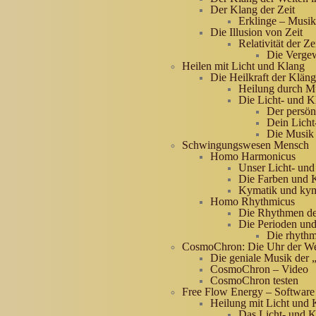
Der Klang der Zeit
Erklinge – Musik
Die Illusion von Zeit
Relativität der Z
Die Vergew
Heilen mit Licht und Klang
Die Heilkraft der Klän
Heilung durch M
Die Licht- und K
Der persön
Dein Licht
Die Musik
Schwingungswesen Mensch
Homo Harmonicus
Unser Licht- un
Die Farben und K
Kymatik und kym
Homo Rhythmicus
Die Rhythmen de
Die Perioden und
Die rhythm
CosmoChron: Die Uhr der We
Die geniale Musik der 
CosmoChron – Video
CosmoChron testen
Free Flow Energy – Software
Heilung mit Licht und 
Das Licht- und 