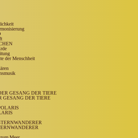
ichkeit
rmonisierung
D
ft
ICHEN
Erde
itung
hte der Menschheit
ären
onsmusik
h DER GESANG DER TIERE
DER GESANG DER TIERE
 POLARIS
OLARIS
ch STERNWANDERER
 STERNWANDERER
 zum Meer