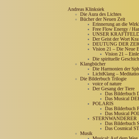
Andreas Klinksiek
Die Aura des Lichtes
Bücher der Neuen Zeit
Erinnerung an die Wirkl
Free Flow Energy / Ha
UNSER KRAFTFEL
Der Geist der Wort Kra
DEUTUNG DER ZE
Vision 21 – Die Neue 
Vision 21 – Einle
Die spirituelle Geschic
Klangbücher
Die Harmonien der Sph
LichtKlang – Meditati
Die Bilderbuch Trilogie
voice of nature
Der Gesang der Tiere
Das Bilderbuc
Das Musical 
POLARIS
Das Bilderbuch
Das Musical P
STERNWANDERER
Das Bilderbu
Das Cosmical
Musik
Musical: Auf dem Weg