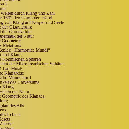
atik
itt
 Welten durch Klang und Zahl
z 1697 den Computer erfand
g von Klang auf Körper und Seele
p der Oktavierung
t der Grundzahlen
thematik der Natur
e Geometrie
k Metatrons
Kepler: „Harmonice Mundi“
t und Klang
r Kosmischen Sphären
nien der Mikrokosmischen Sphären
2-Ton-Musik
he Klangreise
sche MonoChord
hkeit des Universums
st Klang
elten der Natur
e Geometrie des Klanges
fung
plan des Alls
bens
 des Lebens
esetz
Materie
er Welt