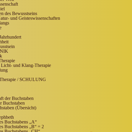
senschaft
iel
n des Bewusstseins
tur- und Geisteswissenschaften
langs
e
Jahrhundert
hheit
usstsein
NIK
k
Therapie
 Licht- und Klang-Therapie
lung
g Therapie / SCHULUNG
ft der Buchstaben
er Buchstaben
hstaben (Übersicht)
ephbeth
es Buchstabens „A“
es Buchstabens „B“ = 2
es Buchstabens „CH“