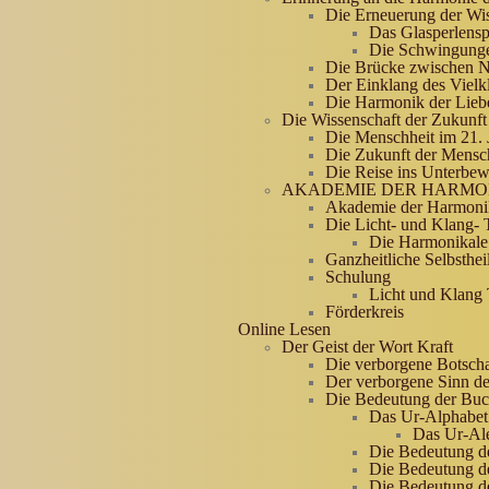
Die Erneuerung der Wis
Das Glasperlensp
Die Schwingunge
Die Brücke zwischen Na
Der Einklang des Vielk
Die Harmonik der Lieb
Die Wissenschaft der Zukunft
Die Menschheit im 21. 
Die Zukunft der Mensc
Die Reise ins Unterbew
AKADEMIE DER HARMO
Akademie der Harmoni
Die Licht- und Klang- 
Die Harmonikale
Ganzheitliche Selbsthei
Schulung
Licht und Klan
Förderkreis
Online Lesen
Der Geist der Wort Kraft
Die verborgene Botscha
Der verborgene Sinn d
Die Bedeutung der Buc
Das Ur-Alphabet
Das Ur-Al
Die Bedeutung d
Die Bedeutung d
Die Bedeutung d