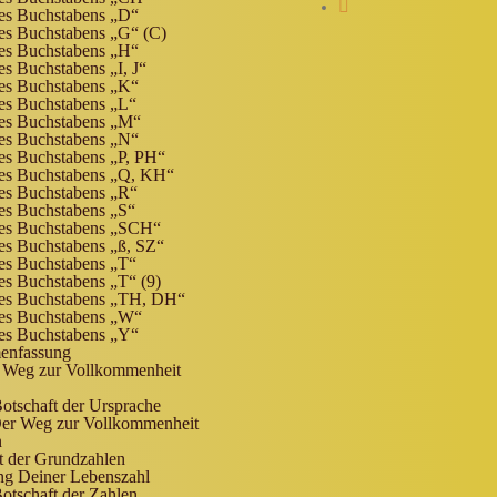
es Buchstabens „D“
es Buchstabens „G“ (C)
es Buchstabens „H“
s Buchstabens „I, J“
es Buchstabens „K“
es Buchstabens „L“
es Buchstabens „M“
es Buchstabens „N“
es Buchstabens „P, PH“
es Buchstabens „Q, KH“
es Buchstabens „R“
es Buchstabens „S“
es Buchstabens „SCH“
es Buchstabens „ß, SZ“
es Buchstabens „T“
es Buchstabens „T“ (9)
es Buchstabens „TH, DH“
es Buchstabens „W“
es Buchstabens „Y“
enfassung
 Weg zur Vollkommenheit
otschaft der Ursprache
Der Weg zur Vollkommenheit
n
t der Grundzahlen
ng Deiner Lebenszahl
otschaft der Zahlen