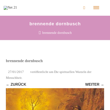
brennende dornbusch
brennende dornbusch
brennende dornbusch
27/01/2017
veröffentlicht
um
Die spirituellen Wurzeln der
Menschheit
.
← ZURÜCK
WEITER →