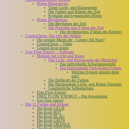
Homo Harmonicus
Unser Licht- und Klangwesen
Die Farben und Klänge der Zeit
Kymatik und kymatisches Hören
Homo Rhythmicus
Die Rhythmen der Zeit
Die Perioden und Zyklen der Zeit
Die rhythmischen Zyklen des Körpers
CosmoChron: Die Uhr der Welten
Die geniale Musik der „Cosmic All-Stars“
CosmoChron – Video
CosmoChron testen
Free Flow Energy – Software
Heilung mit Licht und Klang
Das Licht- und Klangwesen des Menschen
Das individuelle Schwingungsfeld
Das Harmonikale Farb-Klang-System
Welches System stimmt denn
nun?
Die Heilkraft der Farben
Die Harmonikale Licht- und Klang-Therapie
Ganzheitliche Selbstheilung
Free Flow Energy
FREE FLOW ENERGY – Die Anwendung
free flow energy
Die 12 Farben und Klänge
Die Kraft GELB
Die Kraft ROT
Die Kraft BLAU
Die Kraft GRÜN
Die Kraft ORANGE
Die Kraft VIOLETT