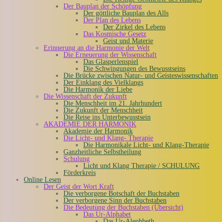
Der Bauplan der Schöpfung
Der göttliche Bauplan des Alls
Der Plan des Lebens
Der Zirkel des Lebens
Das Kosmische Gesetz
Geist und Materie
Erinnerung an die Harmonie der Welt
Die Erneuerung der Wissenschaft
Das Glasperlenspiel
Die Schwingungen des Bewusstseins
Die Brücke zwischen Natur- und Geisteswissenschaften
Der Einklang des Vielklangs
Die Harmonik der Liebe
Die Wissenschaft der Zukunft
Die Menschheit im 21. Jahrhundert
Die Zukunft der Menschheit
Die Reise ins Unterbewusstsein
AKADEMIE DER HARMONIK
Akademie der Harmonik
Die Licht- und Klang- Therapie
Die Harmonikale Licht- und Klang-Therapie
Ganzheitliche Selbstheilung
Schulung
Licht und Klang Therapie / SCHULUNG
Förderkreis
Online Lesen
Der Geist der Wort Kraft
Die verborgene Botschaft der Buchstaben
Der verborgene Sinn der Buchstaben
Die Bedeutung der Buchstaben (Übersicht)
Das Ur-Alphabet
Das Ur-Alephbeth