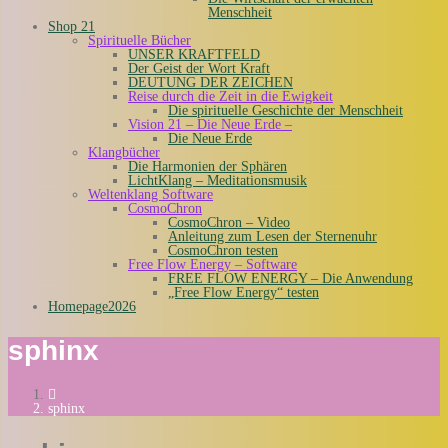
Menschheit
Shop 21
Spirituelle Bücher
UNSER KRAFTFELD
Der Geist der Wort Kraft
DEUTUNG DER ZEICHEN
Reise durch die Zeit in die Ewigkeit
Die spirituelle Geschichte der Menschheit
Vision 21 – Die Neue Erde –
Die Neue Erde
Klangbücher
Die Harmonien der Sphären
LichtKlang – Meditationsmusik
Weltenklang Software
CosmoChron
CosmoChron – Video
Anleitung zum Lesen der Sternenuhr
CosmoChron testen
Free Flow Energy – Software
FREE FLOW ENERGY – Die Anwendung
„Free Flow Energy“ testen
Homepage2026
sphinx
sphinx