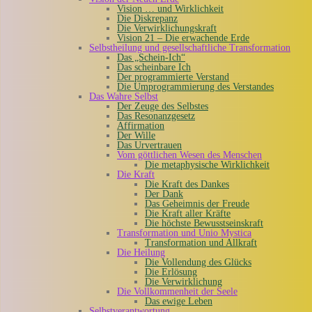
Vision … und Wirklichkeit
Die Diskrepanz
Die Verwirklichungskraft
Vision 21 – Die erwachende Erde
Selbstheilung und gesellschaftliche Transformation
Das „Schein-Ich“
Das scheinbare Ich
Der programmierte Verstand
Die Umprogrammierung des Verstandes
Das Wahre Selbst
Der Zeuge des Selbstes
Das Resonanzgesetz
Affirmation
Der Wille
Das Urvertrauen
Vom göttlichen Wesen des Menschen
Die metaphysische Wirklichkeit
Die Kraft
Die Kraft des Dankes
Der Dank
Das Geheimnis der Freude
Die Kraft aller Kräfte
Die höchste Bewusstseinskraft
Transformation und Unio Mystica
Transformation und Allkraft
Die Heilung
Die Vollendung des Glücks
Die Erlösung
Die Verwirklichung
Die Vollkommenheit der Seele
Das ewige Leben
Selbstverantwortung