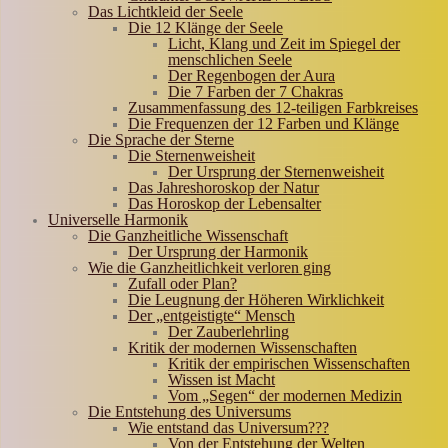
Das Lichtkleid der Seele
Die 12 Klänge der Seele
Licht, Klang und Zeit im Spiegel der
menschlichen Seele
Der Regenbogen der Aura
Die 7 Farben der 7 Chakras
Zusammenfassung des 12-teiligen Farbkreises
Die Frequenzen der 12 Farben und Klänge
Die Sprache der Sterne
Die Sternenweisheit
Der Ursprung der Sternenweisheit
Das Jahreshoroskop der Natur
Das Horoskop der Lebensalter
Universelle Harmonik
Die Ganzheitliche Wissenschaft
Der Ursprung der Harmonik
Wie die Ganzheitlichkeit verloren ging
Zufall oder Plan?
Die Leugnung der Höheren Wirklichkeit
Der „entgeistigte“ Mensch
Der Zauberlehrling
Kritik der modernen Wissenschaften
Kritik der empirischen Wissenschaften
Wissen ist Macht
Vom „Segen“ der modernen Medizin
Die Entstehung des Universums
Wie entstand das Universum???
Von der Entstehung der Welten