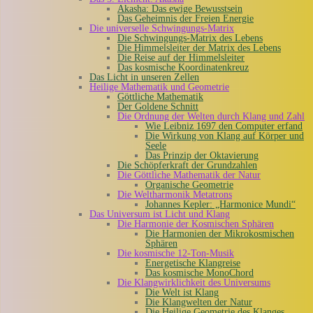
Akasha: Das ewige Bewusstsein
Das Geheimnis der Freien Energie
Die universelle Schwingungs-Matrix
Die Schwingungs-Matrix des Lebens
Die Himmelsleiter der Matrix des Lebens
Die Reise auf der Himmelsleiter
Das kosmische Koordinatenkreuz
Das Licht in unseren Zellen
Heilige Mathematik und Geometrie
Göttliche Mathematik
Der Goldene Schnitt
Die Ordnung der Welten durch Klang und Zahl
Wie Leibniz 1697 den Computer erfand
Die Wirkung von Klang auf Körper und
Seele
Das Prinzip der Oktavierung
Die Schöpferkraft der Grundzahlen
Die Göttliche Mathematik der Natur
Organische Geometrie
Die Weltharmonik Metatrons
Johannes Kepler: „Harmonice Mundi“
Das Universum ist Licht und Klang
Die Harmonie der Kosmischen Sphären
Die Harmonien der Mikrokosmischen
Sphären
Die kosmische 12-Ton-Musik
Energetische Klangreise
Das kosmische MonoChord
Die Klangwirklichkeit des Universums
Die Welt ist Klang
Die Klangwelten der Natur
Die Heilige Geometrie des Klanges