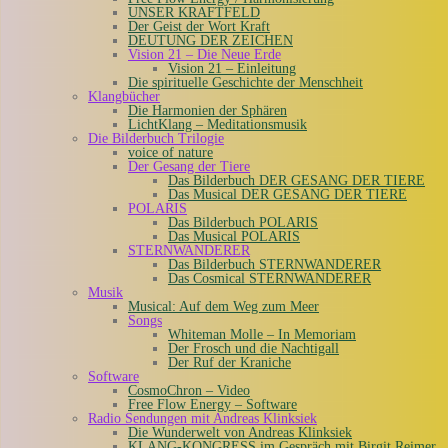
UNSER KRAFTFELD
Der Geist der Wort Kraft
DEUTUNG DER ZEICHEN
Vision 21 – Die Neue Erde
Vision 21 – Einleitung
Die spirituelle Geschichte der Menschheit
Klangbücher
Die Harmonien der Sphären
LichtKlang – Meditationsmusik
Die Bilderbuch Trilogie
voice of nature
Der Gesang der Tiere
Das Bilderbuch DER GESANG DER TIERE
Das Musical DER GESANG DER TIERE
POLARIS
Das Bilderbuch POLARIS
Das Musical POLARIS
STERNWANDERER
Das Bilderbuch STERNWANDERER
Das Cosmical STERNWANDERER
Musik
Musical: Auf dem Weg zum Meer
Songs
Whiteman Molle – In Memoriam
Der Frosch und die Nachtigall
Der Ruf der Kraniche
Software
CosmoChron – Video
Free Flow Energy – Software
Radio Sendungen mit Andreas Klinksiek
Die Wunderwelt von Andreas Klinksiek
KLANG-KONGRESS im Gespräch mit Birgit Reimer