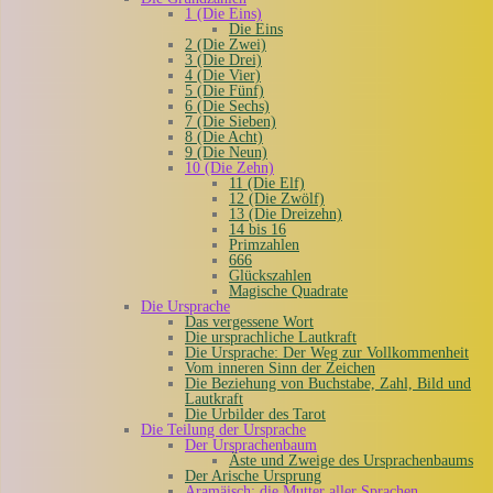
1 (Die Eins)
Die Eins
2 (Die Zwei)
3 (Die Drei)
4 (Die Vier)
5 (Die Fünf)
6 (Die Sechs)
7 (Die Sieben)
8 (Die Acht)
9 (Die Neun)
10 (Die Zehn)
11 (Die Elf)
12 (Die Zwölf)
13 (Die Dreizehn)
14 bis 16
Primzahlen
666
Glückszahlen
Magische Quadrate
Die Ursprache
Das vergessene Wort
Die ursprachliche Lautkraft
Die Ursprache: Der Weg zur Vollkommenheit
Vom inneren Sinn der Zeichen
Die Beziehung von Buchstabe, Zahl, Bild und
Lautkraft
Die Urbilder des Tarot
Die Teilung der Ursprache
Der Ursprachenbaum
Äste und Zweige des Ursprachenbaums
Der Arische Ursprung
Aramäisch: die Mutter aller Sprachen