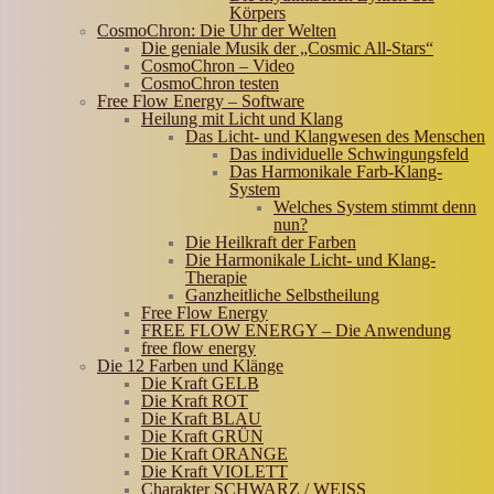
Körpers
CosmoChron: Die Uhr der Welten
Die geniale Musik der „Cosmic All-Stars“
CosmoChron – Video
CosmoChron testen
Free Flow Energy – Software
Heilung mit Licht und Klang
Das Licht- und Klangwesen des Menschen
Das individuelle Schwingungsfeld
Das Harmonikale Farb-Klang-
System
Welches System stimmt denn
nun?
Die Heilkraft der Farben
Die Harmonikale Licht- und Klang-
Therapie
Ganzheitliche Selbstheilung
Free Flow Energy
FREE FLOW ENERGY – Die Anwendung
free flow energy
Die 12 Farben und Klänge
Die Kraft GELB
Die Kraft ROT
Die Kraft BLAU
Die Kraft GRÜN
Die Kraft ORANGE
Die Kraft VIOLETT
Charakter SCHWARZ / WEISS