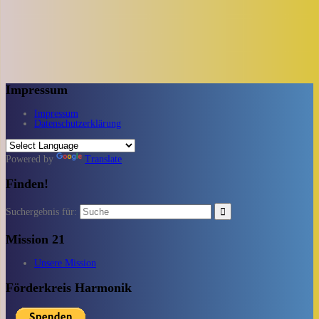
Impressum
Impressum
Datenschutzerklärung
Powered by
Translate
Finden!
Suchergebnis für:
Mission 21
Unsere Mission
Förderkreis Harmonik