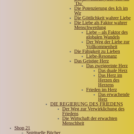
`Du´
Die Potenzierung des Ich im
Wir
Die Göttlichkeit wahrer Liebe
Die Liebe als Faktor wahrer
Menschwerdung
Liebe – als Faktor des
globalen Wandels
Der Weg der Liebe zur
Vollkommenheit
Die Fähigkeit zu Lieben
Liebe-Resonanz
Das Geistige Herz
Das zweigeeinte Herz
Das duale Herz
Das Herz im
Herzen des
Herzens
Frieden im Herz
Das erwachende
Herz
DIE REGIERUNG DES FRIEDENS
Der Weg zur Verwirklichung des
Friedens
Die Wirtschaft der erwachten
Menschheit
Shop 21
Spirituelle Bücher