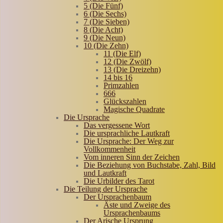
5 (Die Fünf)
6 (Die Sechs)
7 (Die Sieben)
8 (Die Acht)
9 (Die Neun)
10 (Die Zehn)
11 (Die Elf)
12 (Die Zwölf)
13 (Die Dreizehn)
14 bis 16
Primzahlen
666
Glückszahlen
Magische Quadrate
Die Ursprache
Das vergessene Wort
Die ursprachliche Lautkraft
Die Ursprache: Der Weg zur
Vollkommenheit
Vom inneren Sinn der Zeichen
Die Beziehung von Buchstabe, Zahl, Bild
und Lautkraft
Die Urbilder des Tarot
Die Teilung der Ursprache
Der Ursprachenbaum
Äste und Zweige des
Ursprachenbaums
Der Arische Ursprung