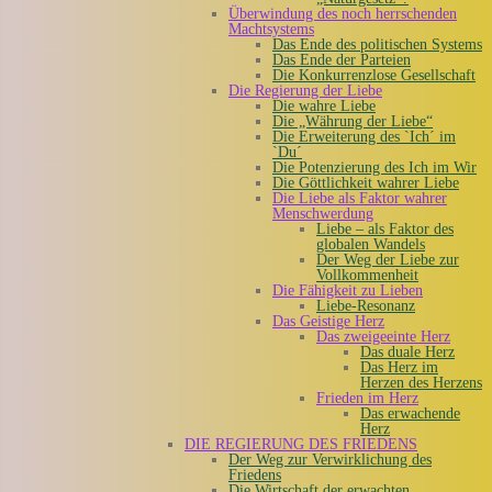
Überwindung des noch herrschenden
Machtsystems
Das Ende des politischen Systems
Das Ende der Parteien
Die Konkurrenzlose Gesellschaft
Die Regierung der Liebe
Die wahre Liebe
Die „Währung der Liebe“
Die Erweiterung des `Ich´ im
`Du´
Die Potenzierung des Ich im Wir
Die Göttlichkeit wahrer Liebe
Die Liebe als Faktor wahrer
Menschwerdung
Liebe – als Faktor des
globalen Wandels
Der Weg der Liebe zur
Vollkommenheit
Die Fähigkeit zu Lieben
Liebe-Resonanz
Das Geistige Herz
Das zweigeeinte Herz
Das duale Herz
Das Herz im
Herzen des Herzens
Frieden im Herz
Das erwachende
Herz
DIE REGIERUNG DES FRIEDENS
Der Weg zur Verwirklichung des
Friedens
Die Wirtschaft der erwachten