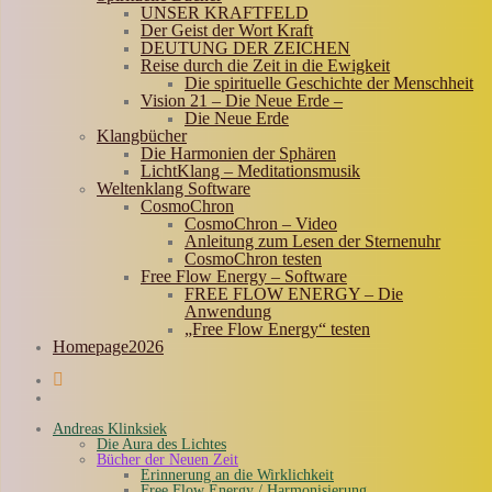
UNSER KRAFTFELD
Der Geist der Wort Kraft
DEUTUNG DER ZEICHEN
Reise durch die Zeit in die Ewigkeit
Die spirituelle Geschichte der Menschheit
Vision 21 – Die Neue Erde –
Die Neue Erde
Klangbücher
Die Harmonien der Sphären
LichtKlang – Meditationsmusik
Weltenklang Software
CosmoChron
CosmoChron – Video
Anleitung zum Lesen der Sternenuhr
CosmoChron testen
Free Flow Energy – Software
FREE FLOW ENERGY – Die
Anwendung
„Free Flow Energy“ testen
Homepage2026
Andreas Klinksiek
Die Aura des Lichtes
Bücher der Neuen Zeit
Erinnerung an die Wirklichkeit
Free Flow Energy / Harmonisierung