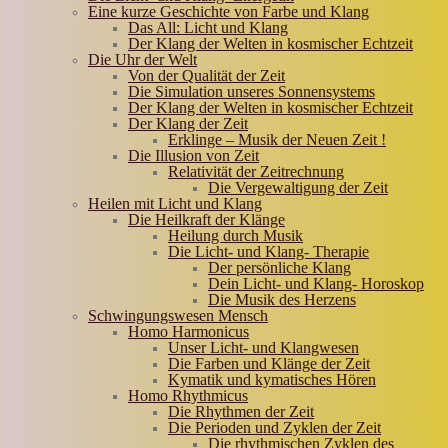
Eine kurze Geschichte von Farbe und Klang
Das All: Licht und Klang
Der Klang der Welten in kosmischer Echtzeit
Die Uhr der Welt
Von der Qualität der Zeit
Die Simulation unseres Sonnensystems
Der Klang der Welten in kosmischer Echtzeit
Der Klang der Zeit
Erklinge – Musik der Neuen Zeit !
Die Illusion von Zeit
Relativität der Zeitrechnung
Die Vergewaltigung der Zeit
Heilen mit Licht und Klang
Die Heilkraft der Klänge
Heilung durch Musik
Die Licht- und Klang- Therapie
Der persönliche Klang
Dein Licht- und Klang- Horoskop
Die Musik des Herzens
Schwingungswesen Mensch
Homo Harmonicus
Unser Licht- und Klangwesen
Die Farben und Klänge der Zeit
Kymatik und kymatisches Hören
Homo Rhythmicus
Die Rhythmen der Zeit
Die Perioden und Zyklen der Zeit
Die rhythmischen Zyklen des