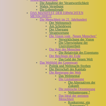
Die Annahme der Verantwortlichkeit
Wahre Vergebung
Die Lebensfreude
DAS MANIFEST DER ERWACHTEN
MENSCHHEIT
Die Menschheit im 21. Jahrhundert
Der Weltmensch
Am Scheideweg
Der Übergang
Verantwortung
Die Vision vom „Neuen Menschen“
Verwirklichung der Vision
Die Überwindung der
Unzivilisiertheit
Das Amt des Menschen
Die Relativität des Eigentums
Der Reichtum der Erde
Das Geld der Neuen Welt
Das Weltbild der Gegenwart
Politik und Weltmacht-Streben
Die Herrschaft des Kapitals
Die Regierung der Welt
Das Weltmental
Die Globalisierung
Die Alternativen der
Zukunft
Die politische Orientierung
Weltuntergang ?
Das Ideal der geeinten
Menschheit
Konkurrenz: ein
„Naturgesetz“?