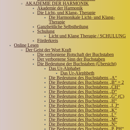
AKADEMIE DER HARMONIK
Akademie der Harmonik
Die Licht- und Klang- Therapie
Die Harmonikale Licht- und Klang-
Therapie
Ganzheitliche Selbstheilung
Schulung
Licht und Klang Therapie / SCHULUNG
Förderkreis
Online Lesen
Der Geist der Wort Kraft
Die verborgene Botschaft der Buchstaben
Der verborgene Sinn der Buchstaben
Die Bedeutung der Buchstaben (Übersicht)
Das Ur-Alphabet
Das Ur-Alephbeth
Die Bedeutung des Buchstabens „A“
Die Bedeutung des Buchstabens „B“ = 2
Die Bedeutung des Buchstabens „CH“
Die Bedeutung des Buchstabens „D“
Die Bedeutung des Buchstabens „G“ (C)
Die Bedeutung des Buchstabens „H“
Die Bedeutung des Buchstabens „I, J“
Die Bedeutung des Buchstabens „K“
Die Bedeutung des Buchstabens „L“
Die Bedeutung des Buchstabens „M“
Die Bedeutung des Buchstabens „N“
Die Bedeutung des Buchstabens „P, PH“