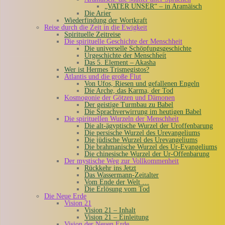
„VATER UNSER“ – in Aramäisch
Die Arier
Wiederfindung der Wortkraft
Reise durch die Zeit in die Ewigkeit
Spirituelle Zeitreise
Die spirituelle Geschichte der Menschheit
Die universelle Schöpfungsgeschichte
Urgeschichte der Menschheit
Das 5. Element – Akasha
Wer ist Hermes Trismegistos?
Atlantis und die große Flut
Von Ufos, Riesen und gefallenen Engeln
Die Arche, das Karma, der Tod
Kosmogonie der Götzen und Dämonen
Der geistige Turmbau zu Babel
Die Sprachverwirrung im heutigen Babel
Die spirituellen Wurzeln der Menschheit
Die alt-ägyptische Wurzel der Uroffenbarung
Die persische Wurzel des Urevangeliums
Die jüdische Wurzel des Urevangeliums
Die brahmanische Wurzel des Ur-Evangeliums
Die chinesische Wurzel der Ur-Offenbarung
Der mystische Weg zur Vollkommenheit
Rückkehr ins Jetzt
Das Wassermann-Zeitalter
Vom Ende der Welt …
Die Erlösung vom Tod
Die Neue Erde
Vision 21
Vision 21 – Inhalt
Vision 21 – Einleitung
Vision der Neuen Erde