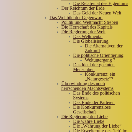
Die Relativität des Eigentums
Der Reichtum der Erde
Das Geld der Neuen Welt
Das Weltbild der Gegenwart
Politik und Weltmacht-Streben
Die Herrschaft des Kapitals
Die Regierung der Welt
Das Weltmental
Die Globalisierung
Die Alternativen der
Zukunft
Die politische Orientierung
Weltuntergang ?
Das Ideal der geeinten
Menschheit
Konkurrenz: ein
„Naturgesetz“?
Überwindung des noch
herrschenden Machtsystems
Das Ende des politischen
Systems
Das Ende der Parteien
Die Konkurrenzlose
Gesellschaft
Die Regierung der Liebe
Die wahre Liebe
Die „Währung der Liebe“
Die Erweiterung des `Ich´ im