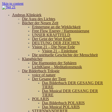
Skip to content
Andreas Klinksiek
Die Aura des Lichtes
Bücher der Neuen Zeit
Erinnerung an die Wirklichkeit
Free Flow Energy / Harmonisierung
UNSER KRAFTFELD
Der Geist der Wort Kraft
DEUTUNG DER ZEICHEN
Vision 21 – Die Neue Erde
Vision 21 – Einleitung
Die spirituelle Geschichte der Menschheit
Klangbücher
Die Harmonien der Sphären
LichtKlang – Meditationsmusik
Die Bilderbuch Trilogie
voice of nature
Der Gesang der Tiere
Das Bilderbuch DER GESANG DER
TIERE
Das Musical DER GESANG DER
TIERE
POLARIS
Das Bilderbuch POLARIS
Das Musical POLARIS
STERNWANDERER