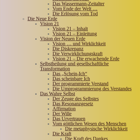
Das Wassermann-Zeitalter
Vom Ende der Welt …
Die Erlösung vom Tod
Die Neue Erde
Vision 21
Vision 21 – Inhalt
Vision 21 – Einleitung
Vision der Neuen Erde
Vision … und Wirklichkeit
Die Diskrepanz
Die Verwirklichungskraft
Vision 21 – Die erwachende Erde
Selbstheilung und gesellschaftliche
Transformation
Das „Schein-Ich“
Das scheinbare Ich
Der programmierte Verstand
Die Umprogrammierung des Verstandes
Das Wahre Selbst
Der Zeuge des Selbstes
Das Resonanzgesetz
Affirmation
Der Wille
Das Urvertrauen
Vom göttlichen Wesen des Menschen
Die metaphysische Wirklichkeit
Die Kraft
Die Kraft des Dankes