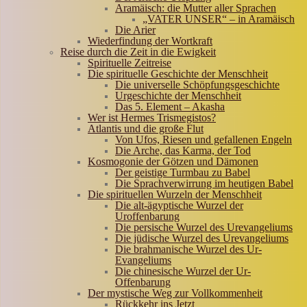
Aramäisch: die Mutter aller Sprachen
„VATER UNSER“ – in Aramäisch
Die Arier
Wiederfindung der Wortkraft
Reise durch die Zeit in die Ewigkeit
Spirituelle Zeitreise
Die spirituelle Geschichte der Menschheit
Die universelle Schöpfungsgeschichte
Urgeschichte der Menschheit
Das 5. Element – Akasha
Wer ist Hermes Trismegistos?
Atlantis und die große Flut
Von Ufos, Riesen und gefallenen Engeln
Die Arche, das Karma, der Tod
Kosmogonie der Götzen und Dämonen
Der geistige Turmbau zu Babel
Die Sprachverwirrung im heutigen Babel
Die spirituellen Wurzeln der Menschheit
Die alt-ägyptische Wurzel der
Uroffenbarung
Die persische Wurzel des Urevangeliums
Die jüdische Wurzel des Urevangeliums
Die brahmanische Wurzel des Ur-
Evangeliums
Die chinesische Wurzel der Ur-
Offenbarung
Der mystische Weg zur Vollkommenheit
Rückkehr ins Jetzt