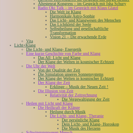
Ältestenrat Kongress – im Gespräch mit Isha Schury
Radio Oki Talk – im Gespräch mit Klaus Glatzl
Die Welt ist Klang
Harmonikale Astro-Sophie
Das Licht- und Klangwesen des Menschen
Das Lichtkleid der Seele
Selbstheilung und gesellschaftliche
Transformation
Vision 21 – Die erwachende Erde
Vita
Licht+Klang
Die Licht- und Klang- Energetik
Eine kurze Geschichte von Farbe und Klang
Das All: Licht und Klang
Der Klang der Welten in kosmischer Echtzeit
Die Uhr der Welt
Von der Qualität der Zeit
Die Simulation unseres Sonnensystems
Der Klang der Welten in kosmischer Echtzeit
Der Klang der Zeit
Erklinge – Musik der Neuen Zeit !
Die Illusion von Zeit
Relativität der Zeitrechnung
Die Vergewaltigung der Zeit
Heilen mit Licht und Klang
Die Heilkraft der Klänge
Heilung durch Musik
Die Licht- und Klang- Therapie
Der persönliche Klang
Dein Licht- und Klang- Horoskop
Die Musik des Herzens
Schwingungswesen Mensch