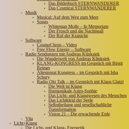
Das Bilderbuch STERNWANDERER
Das Cosmical STERNWANDERER
Musik
Musical: Auf dem Weg zum Meer
Songs
Whiteman Molle – In Memoriam
Der Frosch und die Nachtigall
Der Ruf der Kraniche
Software
CosmoChron – Video
Free Flow Energy – Software
Radio Sendungen mit Andreas Klinksiek
Die Wunderwelt von Andreas Klinksiek
KLANG-KONGRESS im Gespräch mit Birgit
Reimer
Ältestenrat Kongress – im Gespräch mit Isha
Schury
Radio Oki Talk – im Gespräch mit Klaus Glatzl
Die Welt ist Klang
Harmonikale Astro-Sophie
Das Licht- und Klangwesen des Menschen
Das Lichtkleid der Seele
Selbstheilung und gesellschaftliche
Transformation
Vision 21 – Die erwachende Erde
Vita
Licht+Klang
Die Licht- und Klang- Energetik