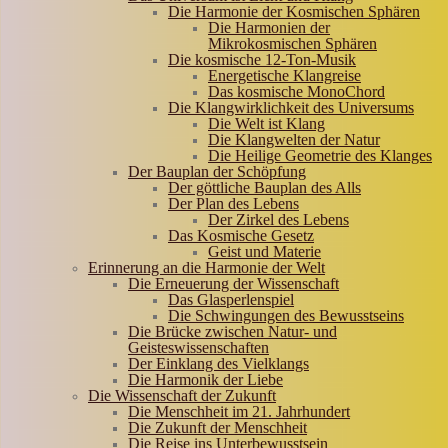
Die Harmonie der Kosmischen Sphären
Die Harmonien der
Mikrokosmischen Sphären
Die kosmische 12-Ton-Musik
Energetische Klangreise
Das kosmische MonoChord
Die Klangwirklichkeit des Universums
Die Welt ist Klang
Die Klangwelten der Natur
Die Heilige Geometrie des Klanges
Der Bauplan der Schöpfung
Der göttliche Bauplan des Alls
Der Plan des Lebens
Der Zirkel des Lebens
Das Kosmische Gesetz
Geist und Materie
Erinnerung an die Harmonie der Welt
Die Erneuerung der Wissenschaft
Das Glasperlenspiel
Die Schwingungen des Bewusstseins
Die Brücke zwischen Natur- und
Geisteswissenschaften
Der Einklang des Vielklangs
Die Harmonik der Liebe
Die Wissenschaft der Zukunft
Die Menschheit im 21. Jahrhundert
Die Zukunft der Menschheit
Die Reise ins Unterbewusstsein