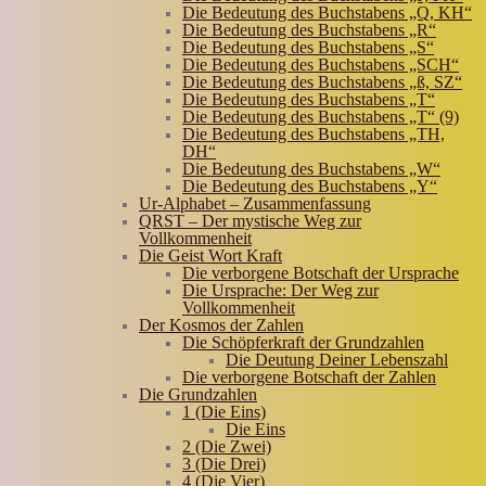
Die Bedeutung des Buchstabens „Q, KH“
Die Bedeutung des Buchstabens „R“
Die Bedeutung des Buchstabens „S“
Die Bedeutung des Buchstabens „SCH“
Die Bedeutung des Buchstabens „ß, SZ“
Die Bedeutung des Buchstabens „T“
Die Bedeutung des Buchstabens „T“ (9)
Die Bedeutung des Buchstabens „TH,
DH“
Die Bedeutung des Buchstabens „W“
Die Bedeutung des Buchstabens „Y“
Ur-Alphabet – Zusammenfassung
QRST – Der mystische Weg zur
Vollkommenheit
Die Geist Wort Kraft
Die verborgene Botschaft der Ursprache
Die Ursprache: Der Weg zur
Vollkommenheit
Der Kosmos der Zahlen
Die Schöpferkraft der Grundzahlen
Die Deutung Deiner Lebenszahl
Die verborgene Botschaft der Zahlen
Die Grundzahlen
1 (Die Eins)
Die Eins
2 (Die Zwei)
3 (Die Drei)
4 (Die Vier)