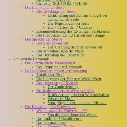
Charakter SCHWARZ / WEISS
Das Lichtkleid der Seele
Die 12 Klänge der Seele
Licht, Klang und Zeit im Spiegel der
menschlichen Seele
Der Regenbogen der Aura
Die 7 Farben der 7 Chakras
Zusammenfassung des 12-teiligen Farbkreises
Die Frequenzen der 12 Farben und Klänge
Die Sprache der Sterne
Die Sternenweisheit
Der Ursprung der Sternenweisheit
Das Jahreshoroskop der Natur
Das Horoskop der Lebensalter
Universelle Harmonik
Die Ganzheitliche Wissenschaft
Der Ursprung der Harmonik
Wie die Ganzheitlichkeit verloren ging
Zufall oder Plan?
Die Leugnung der Höheren Wirklichkeit
Der „entgeistigte“ Mensch
Der Zauberlehrling
Kritik der modernen Wissenschaften
Kritik der empirischen Wissenschaften
Wissen ist Macht
Vom „Segen“ der modernen Medizin
Die Entstehung des Universums
Wie entstand das Universum???
Von der Entstehung der Welten
Das Ende der Urknalltheorie
Das Plasmaversum
Das 5. Element: Akasha