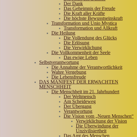
Der Dank
Das Geheimnis der Freude
Die Kraft aller Kräfte
Die höchste Bewusstseinskraft
Transformation und Unio Mystica
Transformation und Allkraft
Die Heilung
Die Vollendung des Glücks
Die Erlösung
Die Verwirklichung
Die Vollkommenheit der Seele
Das ewige Leben
Selbstverantwortung
Die Annahme der Verantwortlichkeit
Wahre Vergebung
Die Lebensfreude
DAS MANIFEST DER ERWACHTEN
MENSCHHEIT
Die Menschheit im 21. Jahrhundert
Der Weltmensch
Am Scheideweg
Der Übergang
Verantwortung
Die Vision vom „Neuen Menschen“
Verwirklichung der Vision
Die Überwindung der
Unzivilisiertheit
Das Amt des Menschen