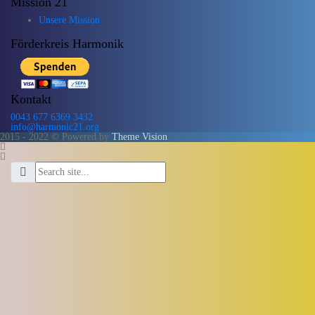
Mission 21
Unsere Mission
Förderkreis Harmonik
Kontakt
0043 677 6369 3432
info@harmonic21.org
2015 - 2022 © Powered by
Theme Vision
.