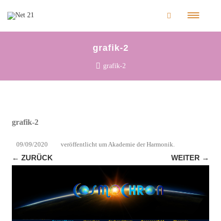
grafik-2
grafik-2
grafik-2
09/09/2020
veröffentlicht
um
Akademie der Harmonik
.
← ZURÜCK
WEITER →