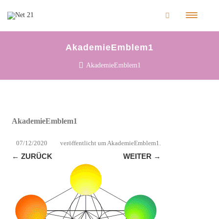
AkademieEmblem1
AkademieEmblem1
AkademieEmblem1
07/12/2020
veröffentlicht
um
AkademieEmblem1
.
← ZURÜCK
WEITER →